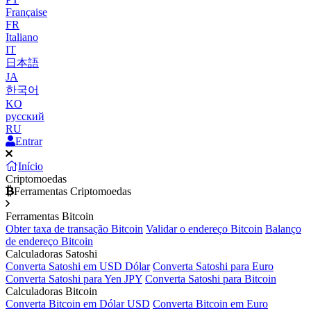
Française
FR
Italiano
IT
日本語
JA
한국어
KO
русский
RU
Entrar
Início
Criptomoedas
Ferramentas Criptomoedas
Ferramentas Bitcoin
Obter taxa de transação Bitcoin
Validar o endereço Bitcoin
Balanço
de endereço Bitcoin
Calculadoras Satoshi
Converta Satoshi em USD Dólar
Converta Satoshi para Euro
Converta Satoshi para Yen JPY
Converta Satoshi para Bitcoin
Calculadoras Bitcoin
Converta Bitcoin em Dólar USD
Converta Bitcoin em Euro