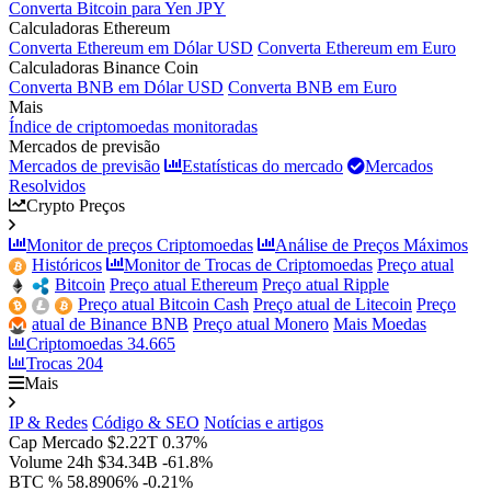
Converta Bitcoin para Yen JPY
Calculadoras Ethereum
Converta Ethereum em Dólar USD
Converta Ethereum em Euro
Calculadoras Binance Coin
Converta BNB em Dólar USD
Converta BNB em Euro
Mais
Índice de criptomoedas monitoradas
Mercados de previsão
Mercados de previsão
Estatísticas do mercado
Mercados
Resolvidos
Crypto Preços
Monitor de preços Criptomoedas
Análise de Preços Máximos
Históricos
Monitor de Trocas de Criptomoedas
Preço atual
Bitcoin
Preço atual Ethereum
Preço atual Ripple
Preço atual Bitcoin Cash
Preço atual de Litecoin
Preço
atual de Binance BNB
Preço atual Monero
Mais Moedas
Criptomoedas
34.665
Trocas
204
Mais
IP & Redes
Código & SEO
Notícias e artigos
Cap Mercado
$2.22T
0.37%
Volume 24h
$34.34B
-61.8%
BTC %
58.8906%
-0.21%