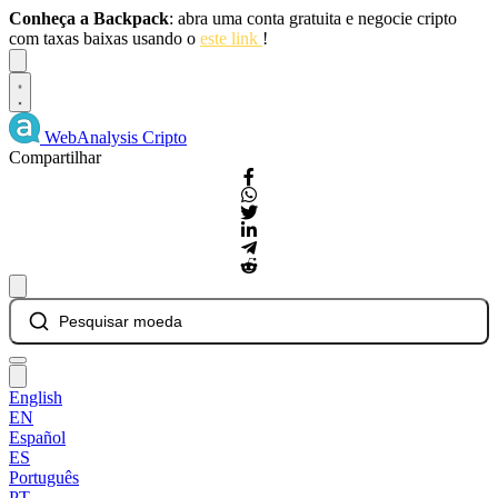
Conheça a Backpack
: abra uma conta gratuita e negocie cripto
com taxas baixas usando o
este link
!
Dismiss
WebAnalysis
Cripto
Compartilhar
Pesquisar moeda
English
EN
Español
ES
Português
PT