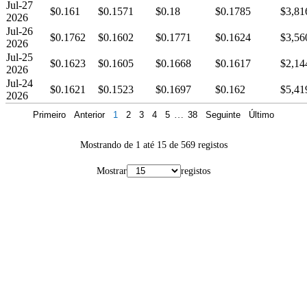
Jul-27
$0.161
$0.1571
$0.18
$0.1785
$3,81
2026
Jul-26
$0.1762
$0.1602
$0.1771
$0.1624
$3,56
2026
Jul-25
$0.1623
$0.1605
$0.1668
$0.1617
$2,14
2026
Jul-24
$0.1621
$0.1523
$0.1697
$0.162
$5,41
2026
Primeiro
Anterior
1
2
3
4
5
…
38
Seguinte
Último
Mostrando de 1 até 15 de 569 registos
Mostrar
registos