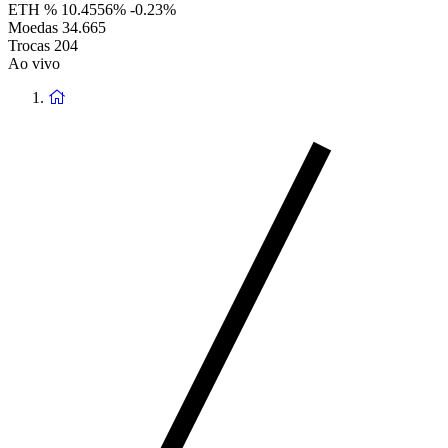
ETH %
10.4556%
-0.23%
Moedas
34.665
Trocas
204
Ao vivo
Voltar
à
página
principal