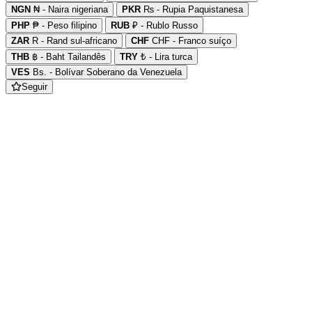
NGN
₦ - Naira nigeriana
PKR
₨ - Rupia Paquistanesa
PHP
₱ - Peso filipino
RUB
₽ - Rublo Russo
ZAR
R - Rand sul-africano
CHF
CHF - Franco suíço
THB
฿ - Baht Tailandês
TRY
₺ - Lira turca
VES
Bs. - Bolívar Soberano da Venezuela
Seguir