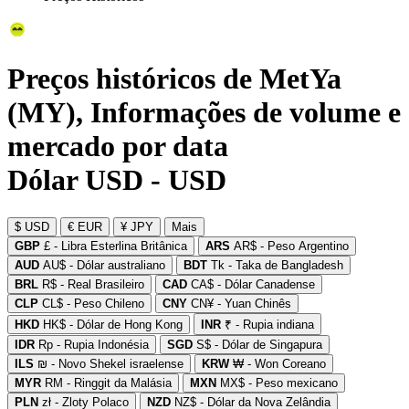
Preços históricos de MetYa
(MY), Informações de volume e
mercado por data
Dólar USD - USD
$ USD
€ EUR
¥ JPY
Mais
GBP
£ - Libra Esterlina Britânica
ARS
AR$ - Peso Argentino
AUD
AU$ - Dólar australiano
BDT
Tk - Taka de Bangladesh
BRL
R$ - Real Brasileiro
CAD
CA$ - Dólar Canadense
CLP
CL$ - Peso Chileno
CNY
CN¥ - Yuan Chinês
HKD
HK$ - Dólar de Hong Kong
INR
₹ - Rupia indiana
IDR
Rp - Rupia Indonésia
SGD
S$ - Dólar de Singapura
ILS
₪ - Novo Shekel israelense
KRW
₩ - Won Coreano
MYR
RM - Ringgit da Malásia
MXN
MX$ - Peso mexicano
PLN
zł - Zloty Polaco
NZD
NZ$ - Dólar da Nova Zelândia