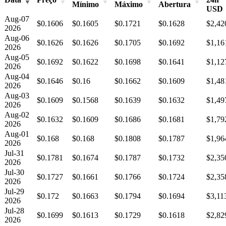
Mínimo
Máximo
Abertura
USD
Aug-07
$0.1606
$0.1605
$0.1721
$0.1628
$2,42
2026
Aug-06
$0.1626
$0.1626
$0.1705
$0.1692
$1,16
2026
Aug-05
$0.1692
$0.1622
$0.1698
$0.1641
$1,12
2026
Aug-04
$0.1646
$0.16
$0.1662
$0.1609
$1,48
2026
Aug-03
$0.1609
$0.1568
$0.1639
$0.1632
$1,49
2026
Aug-02
$0.1632
$0.1609
$0.1686
$0.1681
$1,79
2026
Aug-01
$0.168
$0.168
$0.1808
$0.1787
$1,96
2026
Jul-31
$0.1781
$0.1674
$0.1787
$0.1732
$2,35
2026
Jul-30
$0.1727
$0.1661
$0.1766
$0.1724
$2,35
2026
Jul-29
$0.172
$0.1663
$0.1794
$0.1694
$3,11
2026
Jul-28
$0.1699
$0.1613
$0.1729
$0.1618
$2,82
2026