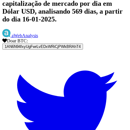
capitalização de mercado por dia em
Dólar USD, analisando 569 dias, a partir
do dia 16-01-2025.
aWebAnalysis
Doar BTC:
1AN6N94fxyUgFwrLvEDxWRiCjPWkBRAhT4