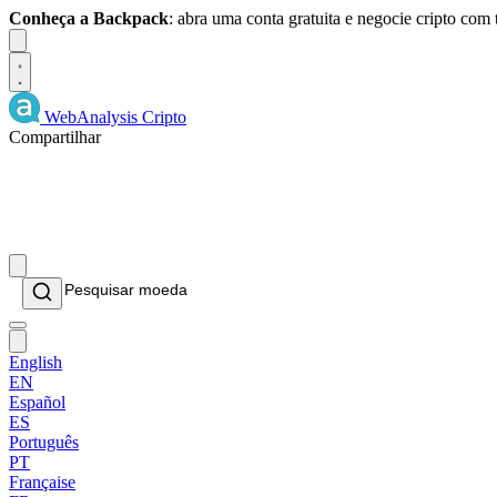
Conheça a Backpack
: abra uma conta gratuita e negocie cripto com
Dismiss
WebAnalysis
Cripto
Compartilhar
English
EN
Español
ES
Português
PT
Française