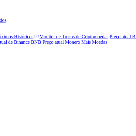
dos
áximos Históricos
Monitor de Trocas de Criptomoedas
Preço atual B
atual de Binance BNB
Preço atual Monero
Mais Moedas