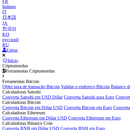
FR
Italiano
IT
日本語
JA
한국어
KO
русский
RU
Entrar
Início
Criptomoedas
Ferramentas Criptomoedas
Ferramentas Bitcoin
Obter taxa de transação Bitcoin
Validar o endereço Bitcoin
Balanço d
Calculadoras Satoshi
Converta Satoshi em USD Dólar
Converta Satoshi para Euro
Convert
Calculadoras Bitcoin
Converta Bitcoin em Dólar USD
Converta Bitcoin em Euro
Converta
Calculadoras Ethereum
Converta Ethereum em Dólar USD
Converta Ethereum em Euro
Calculadoras Binance Coin
Converta BNB em Dólar USD
Converta BNB em Euro