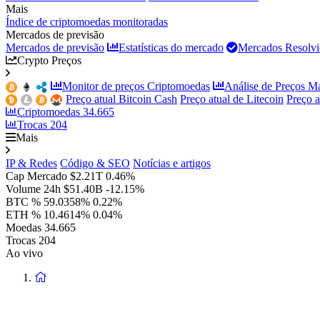
Mais
Índice de criptomoedas monitoradas
Mercados de previsão
Mercados de previsão
Estatísticas do mercado
Mercados Resolvi
Crypto Preços
Monitor de preços Criptomoedas
Análise de Preços M
Preço atual Bitcoin Cash
Preço atual de Litecoin
Preço 
Criptomoedas
34.665
Trocas
204
Mais
IP & Redes
Código & SEO
Notícias e artigos
Cap Mercado
$2.21T
0.46%
Volume 24h
$51.40B
-12.15%
BTC %
59.0358%
0.22%
ETH %
10.4614%
0.04%
Moedas
34.665
Trocas
204
Ao vivo
Voltar
à
página
principal