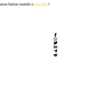
 taxas baixas usando o
este link
!