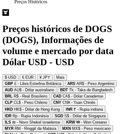
Preços Históricos
Preços históricos de DOGS
(DOGS), Informações de
volume e mercado por data
Dólar USD - USD
$ USD
€ EUR
¥ JPY
Mais
GBP
£ - Libra Esterlina Britânica
ARS
AR$ - Peso Argentino
AUD
AU$ - Dólar australiano
BDT
Tk - Taka de Bangladesh
BRL
R$ - Real Brasileiro
CAD
CA$ - Dólar Canadense
CLP
CL$ - Peso Chileno
CNY
CN¥ - Yuan Chinês
HKD
HK$ - Dólar de Hong Kong
INR
₹ - Rupia indiana
IDR
Rp - Rupia Indonésia
SGD
S$ - Dólar de Singapura
ILS
₪ - Novo Shekel israelense
KRW
₩ - Won Coreano
MYR
RM - Ringgit da Malásia
MXN
MX$ - Peso mexicano