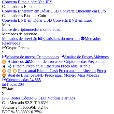
Converta Bitcoin para Yen JPY
Calculadoras Ethereum
Converta Ethereum em Dólar USD
Converta Ethereum em Euro
Calculadoras Binance Coin
Converta BNB em Dólar USD
Converta BNB em Euro
Mais
Índice de criptomoedas monitoradas
Mercados de previsão
Mercados de previsão
Estatísticas do mercado
Mercados
Resolvidos
Crypto Preços
Monitor de preços Criptomoedas
Análise de Preços Máximos
Históricos
Monitor de Trocas de Criptomoedas
Preço atual
Bitcoin
Preço atual Ethereum
Preço atual Ripple
Preço atual Bitcoin Cash
Preço atual de Litecoin
Preço
atual de Binance BNB
Preço atual Monero
Mais Moedas
Criptomoedas
34.665
Trocas
204
Mais
IP & Redes
Código & SEO
Notícias e artigos
Cap Mercado
$2.21T
0.63%
Volume 24h
$56.96B
3.24%
BTC %
58.888%
0.25%