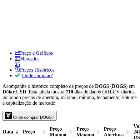
Preço e Gráficos
Mercados
25
Preços Históricos
Onde comprar?
Acompanhe o histórico completo de preços de
DOGS (DOGS)
em
Dólar USD
. Esta tabela mostra
710
dias de dados OHLCV diários,
incluindo preços de abertura, máximo, mínimo, fechamento, volume
e capitalização de mercado.
Onde comprar DOGS?
Vo
Preço
Preço
Preço
Data
Preço
24
Mínimo
Máximo
Abertura
U