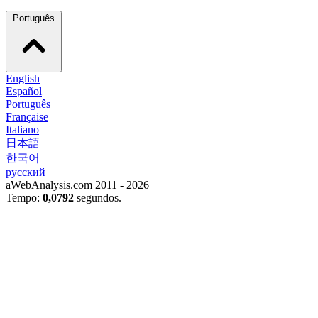
Português
English
Español
Português
Française
Italiano
日本語
한국어
русский
aWebAnalysis.com 2011 - 2026
Tempo:
0,0792
segundos.