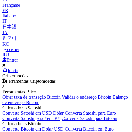
Française
FR
Italiano
IT
日本語
JA
한국어
KO
русский
RU
Entrar
Início
Criptomoedas
Ferramentas Criptomoedas
Ferramentas Bitcoin
Obter taxa de transação Bitcoin
Validar o endereço Bitcoin
Balanço
de endereço Bitcoin
Calculadoras Satoshi
Converta Satoshi em USD Dólar
Converta Satoshi para Euro
Converta Satoshi para Yen JPY
Converta Satoshi para Bitcoin
Calculadoras Bitcoin
Converta Bitcoin em Dólar USD
Converta Bitcoin em Euro