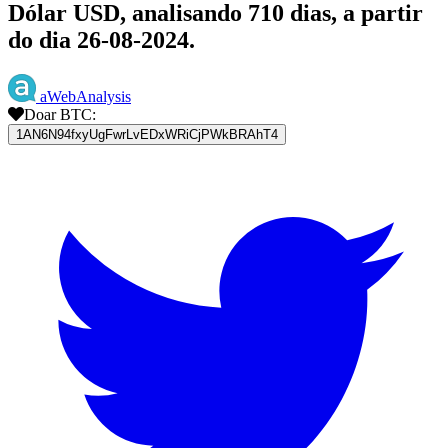
Dólar USD, analisando 710 dias, a partir
do dia 26-08-2024.
aWebAnalysis
Doar BTC:
1AN6N94fxyUgFwrLvEDxWRiCjPWkBRAhT4