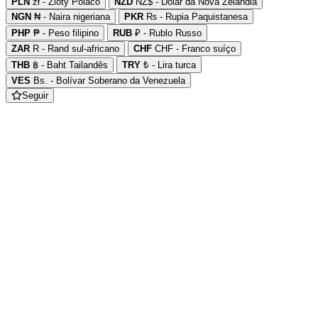
PLN
zł - Zloty Polaco
NZD
NZ$ - Dólar da Nova Zelândia
NGN
₦ - Naira nigeriana
PKR
₨ - Rupia Paquistanesa
PHP
₱ - Peso filipino
RUB
₽ - Rublo Russo
ZAR
R - Rand sul-africano
CHF
CHF - Franco suíço
THB
฿ - Baht Tailandês
TRY
₺ - Lira turca
VES
Bs. - Bolívar Soberano da Venezuela
Seguir