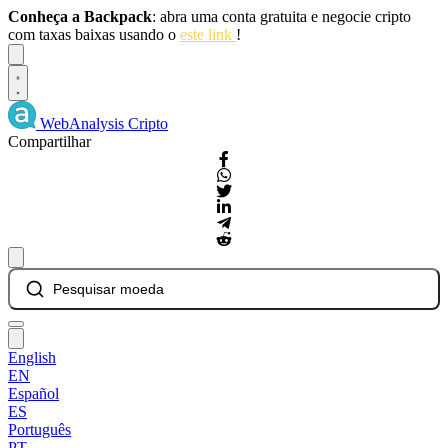
Conheça a Backpack
: abra uma conta gratuita e negocie cripto
com taxas baixas usando o
este link
!
Dismiss
WebAnalysis
Cripto
Compartilhar
Pesquisar moeda
English
EN
Español
ES
Português
PT