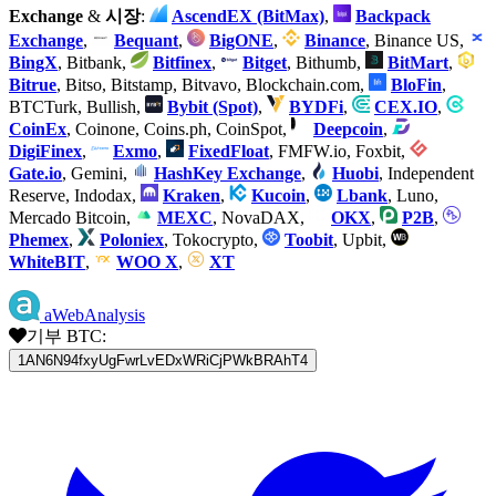
Exchange
&
시장
:
AscendEX (BitMax)
,
Backpack
Exchange
,
Bequant
,
BigONE
,
Binance
, Binance US,
BingX
, Bitbank,
Bitfinex
,
Bitget
, Bithumb,
BitMart
,
Bitrue
, Bitso, Bitstamp, Bitvavo, Blockchain.com,
BloFin
,
BTCTurk, Bullish,
Bybit (Spot)
,
BYDFi
,
CEX.IO
,
CoinEx
, Coinone, Coins.ph, CoinSpot,
Deepcoin
,
DigiFinex
,
Exmo
,
FixedFloat
, FMFW.io, Foxbit,
Gate.io
, Gemini,
HashKey Exchange
,
Huobi
, Independent
Reserve, Indodax,
Kraken
,
Kucoin
,
Lbank
, Luno,
Mercado Bitcoin,
MEXC
, NovaDAX,
OKX
,
P2B
,
Phemex
,
Poloniex
, Tokocrypto,
Toobit
, Upbit,
WhiteBIT
,
WOO X
,
XT
aWebAnalysis
기부 BTC:
1AN6N94fxyUgFwrLvEDxWRiCjPWkBRAhT4