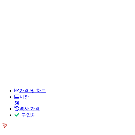
가격 및 차트
시장
56
역사 가격
구입처