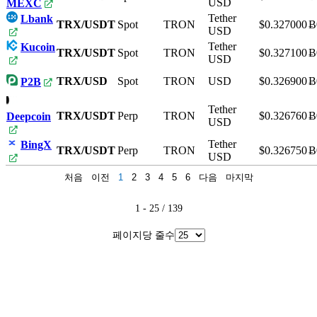
USD
MEXC
Tether
Lbank
TRX/USDT
Spot
TRON
$0.327000
Ƀ
USD
Tether
Kucoin
TRX/USDT
Spot
TRON
$0.327100
Ƀ
USD
TRX/USD
Spot
TRON
USD
$0.326900
Ƀ
P2B
Tether
TRX/USDT
Perp
TRON
$0.326760
Ƀ
Deepcoin
USD
Tether
BingX
TRX/USDT
Perp
TRON
$0.326750
Ƀ
USD
처음
이전
1
2
3
4
5
6
다음
마지막
1 - 25 / 139
페이지당 줄수