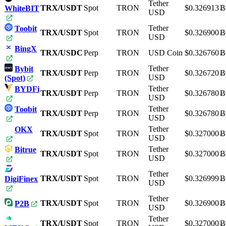
Tether
TRX/USDT
Spot
TRON
$0.326913
Ƀ
WhiteBIT
USD
Tether
Toobit
TRX/USDT
Spot
TRON
$0.326900
Ƀ
USD
BingX
TRX/USDC
Perp
TRON
USD Coin
$0.326760
Ƀ
Tether
Bybit
TRX/USDT
Perp
TRON
$0.326720
Ƀ
USD
(Spot)
Tether
BYDFi
TRX/USDT
Perp
TRON
$0.326780
Ƀ
USD
Tether
Toobit
TRX/USDT
Perp
TRON
$0.326780
Ƀ
USD
Tether
OKX
TRX/USDT
Spot
TRON
$0.327000
Ƀ
USD
Tether
Bitrue
TRX/USDT
Spot
TRON
$0.327000
Ƀ
USD
Tether
TRX/USDT
Spot
TRON
$0.326999
Ƀ
DigiFinex
USD
Tether
TRX/USDT
Spot
TRON
$0.326900
Ƀ
P2B
USD
Tether
TRX/USDT
Spot
TRON
$0.327000
Ƀ