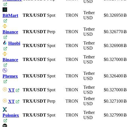
USD
Tether
TRX/USDT
Spot
TRON
$0.326950
Ƀ
BitMart
USD
Tether
TRX/USDT
Perp
TRON
$0.326770
Ƀ
Binance
USD
Tether
Huobi
TRX/USDT
Spot
TRON
$0.326908
Ƀ
USD
Tether
TRX/USDT
Spot
TRON
$0.327000
Ƀ
Binance
USD
Tether
TRX/USDT
Spot
TRON
$0.326400
Ƀ
Phemex
USD
Tether
TRX/USDT
Spot
TRON
$0.327000
Ƀ
XT
USD
Tether
TRX/USDT
Perp
TRON
$0.327100
Ƀ
XT
USD
Tether
TRX/USDT
Spot
TRON
$0.327990
Ƀ
Poloniex
USD