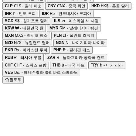
CLP
CL$ - 칠레 페소
CNY
CN¥ - 중국 위안
HKD
HK$ - 홍콩 달러
INR
₹ - 인도 루피
IDR
Rp - 인도네시아 루피아
SGD
S$ - 싱가포르 달러
ILS
₪ - 이스라엘 새 셰켈
KRW
₩ - 대한민국 원
MYR
RM - 말레이시아 링깃
MXN
MX$ - 멕시코 페소
PLN
zł - 폴란드 즈워티
NZD
NZ$ - 뉴질랜드 달러
NGN
₦ - 나이지리아 나이라
PKR
₨ - 파키스탄 루피
PHP
₱ - 필리핀 페소
RUB
₽ - 러시아 루블
ZAR
R - 남아프리카 공화국 랜드
CHF
CHF - 스위스 프랑
THB
฿ - 태국 바트
TRY
₺ - 터키 리라
VES
Bs. - 베네수엘라 볼리바르 소베라노
팔로우