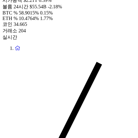
시가총액
$2.21T
0.39%
볼륨 24시간
$55.54B
-2.18%
BTC %
58.9015%
0.15%
ETH %
10.4764%
1.77%
코인
34.665
거래소
204
실시간
홈
페
이
지
로
돌
아
가
기