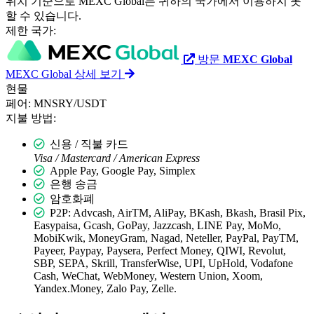
위치 기준으로 MEXC Global는 귀하의 국가에서 이용하지 못
할 수 있습니다.
제한 국가:
방문
MEXC Global
MEXC Global 상세 보기
현물
페어:
MNSRY/USDT
지불 방법:
신용 / 직불 카드
Visa / Mastercard / American Express
Apple Pay, Google Pay, Simplex
은행 송금
암호화폐
P2P: Advcash, AirTM, AliPay, BKash, Bkash, Brasil Pix,
Easypaisa, Gcash, GoPay, Jazzcash, LINE Pay, MoMo,
MobiKwik, MoneyGram, Nagad, Neteller, PayPal, PayTM,
Payeer, Paypay, Paysera, Perfect Money, QIWI, Revolut,
SBP, SEPA, Skrill, TransferWise, UPI, UpHold, Vodafone
Cash, WeChat, WebMoney, Western Union, Xoom,
Yandex.Money, Zalo Pay, Zelle.