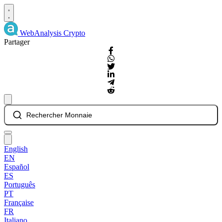
WebAnalysis
Crypto
Partager
Rechercher Monnaie
English
EN
Español
ES
Português
PT
Française
FR
Italiano