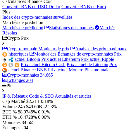
Calculatrices Binance Coin
Convertir BNB en USD Dollar
Convertir BNB en Euro
Plus
Index des crypto-monnaies surveillées
Marchés de prédiction
Marchés de prédiction
Statistiques des marchés
Marchés
Résolus
Crypto Prix
Crypto-monnaie Moniteur de prix
Analyse des prix maximaux
historiques
Monitor des Échanges de crypto-monnaies
Prix
actuel Bitcoin
Prix actuel Ethereum
Prix actuel Ripple
Prix actuel Bitcoin Cash
Prix actuel de Litecoin
Prix
actuel Binance BNB
Prix actuel Monero
Plus monnaie
Crypto-monnaies
34.665
Échanges
204
Plus
IP & Réseaux
Code & SEO
Actualités et articles
Cap Marché
$2.21T
0.18%
Volume 24h
$49.60B
-2.23%
BTC %
58.9745%
0.01%
ETH %
10.4728%
0.06%
Monnaies
34.665
Échanges
204