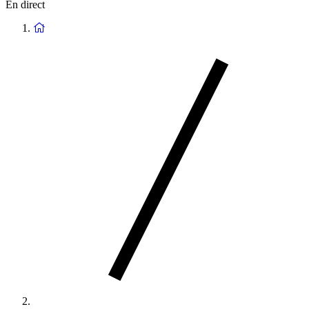
En direct
Retour
à
la
page
d'accueil