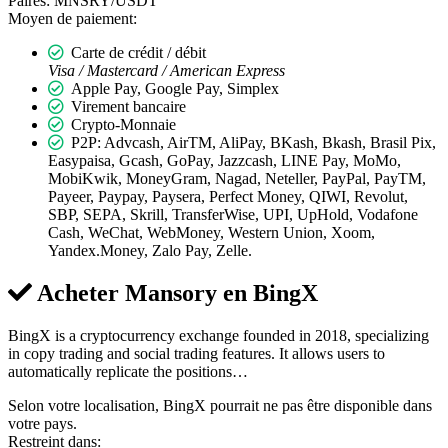
Paires:
MNSRY/USDT
Moyen de paiement:
Carte de crédit / débit
Visa / Mastercard / American Express
Apple Pay, Google Pay, Simplex
Virement bancaire
Crypto-Monnaie
P2P: Advcash, AirTM, AliPay, BKash, Bkash, Brasil Pix,
Easypaisa, Gcash, GoPay, Jazzcash, LINE Pay, MoMo,
MobiKwik, MoneyGram, Nagad, Neteller, PayPal, PayTM,
Payeer, Paypay, Paysera, Perfect Money, QIWI, Revolut,
SBP, SEPA, Skrill, TransferWise, UPI, UpHold, Vodafone
Cash, WeChat, WebMoney, Western Union, Xoom,
Yandex.Money, Zalo Pay, Zelle.
Acheter Mansory en
BingX
BingX is a cryptocurrency exchange founded in 2018, specializing
in copy trading and social trading features. It allows users to
automatically replicate the positions…
Selon votre localisation, BingX pourrait ne pas être disponible dans
votre pays.
Restreint dans: