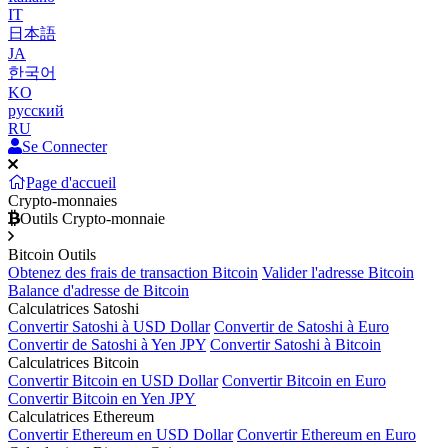
IT
日本語
JA
한국어
KO
русский
RU
Se Connecter
Page d'accueil
Crypto-monnaies
Outils Crypto-monnaie
Bitcoin Outils
Obtenez des frais de transaction Bitcoin
Valider l'adresse Bitcoin
Balance d'adresse de Bitcoin
Calculatrices Satoshi
Convertir Satoshi à USD Dollar
Convertir de Satoshi à Euro
Convertir de Satoshi à Yen JPY
Convertir Satoshi à Bitcoin
Calculatrices Bitcoin
Convertir Bitcoin en USD Dollar
Convertir Bitcoin en Euro
Convertir Bitcoin en Yen JPY
Calculatrices Ethereum
Convertir Ethereum en USD Dollar
Convertir Ethereum en Euro