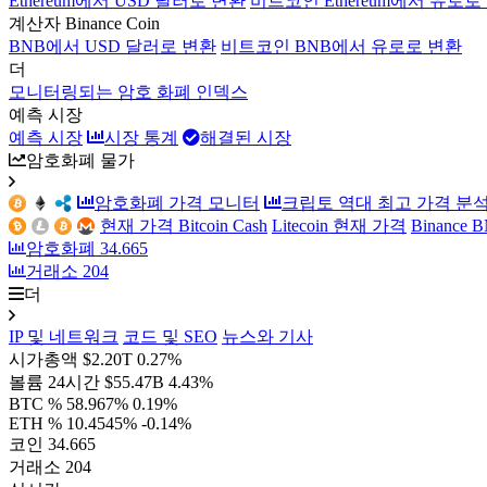
Ethereum에서 USD 달러로 변환
비트코인 Ethereum에서 유로로
계산자 Binance Coin
BNB에서 USD 달러로 변환
비트코인 BNB에서 유로로 변환
더
모니터링되는 암호 화폐 인덱스
예측 시장
예측 시장
시장 통계
해결된 시장
암호화폐 물가
암호화폐 가격 모니터
크립토 역대 최고 가격 분
현재 가격 Bitcoin Cash
Litecoin 현재 가격
Binance
암호화폐
34.665
거래소
204
더
IP 및 네트워크
코드 및 SEO
뉴스와 기사
시가총액
$2.20T
0.27%
볼륨 24시간
$55.47B
4.43%
BTC %
58.967%
0.19%
ETH %
10.4545%
-0.14%
코인
34.665
거래소
204