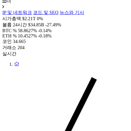
더
IP 및 네트워크
코드 및 SEO
뉴스와 기사
시가총액
$2.21T
0%
볼륨 24시간
$34.85B
-27.49%
BTC %
58.8627%
-0.14%
ETH %
10.4527%
-0.18%
코인
34.665
거래소
204
실시간
홈
페
이
지
로
돌
아
가
기