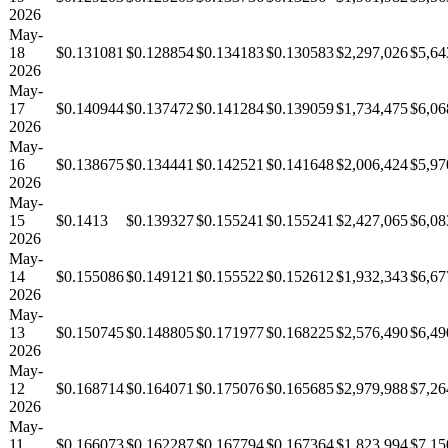
2026
May-
18
$0.131081
$0.128854
$0.134183
$0.130583
$2,297,026
$5,64
2026
May-
17
$0.140944
$0.137472
$0.141284
$0.139059
$1,734,475
$6,06
2026
May-
16
$0.138675
$0.134441
$0.142521
$0.141648
$2,006,424
$5,97
2026
May-
15
$0.1413
$0.139327
$0.155241
$0.155241
$2,427,065
$6,08
2026
May-
14
$0.155086
$0.149121
$0.155522
$0.152612
$1,932,343
$6,67
2026
May-
13
$0.150745
$0.148805
$0.171977
$0.168225
$2,576,490
$6,49
2026
May-
12
$0.168714
$0.164071
$0.175076
$0.165685
$2,979,988
$7,26
2026
May-
11
$0.166073
$0.162287
$0.167794
$0.167364
$1,823,994
$7,15