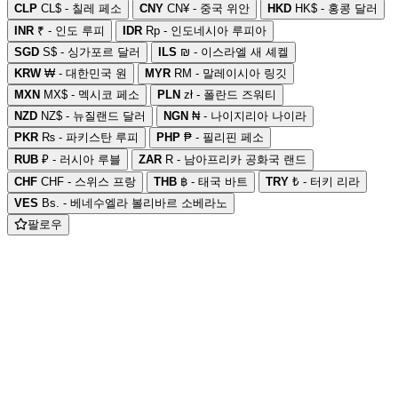
CLP
CL$ - 칠레 페소
CNY
CN¥ - 중국 위안
HKD
HK$ - 홍콩 달러
INR
₹ - 인도 루피
IDR
Rp - 인도네시아 루피아
SGD
S$ - 싱가포르 달러
ILS
₪ - 이스라엘 새 셰켈
KRW
₩ - 대한민국 원
MYR
RM - 말레이시아 링깃
MXN
MX$ - 멕시코 페소
PLN
zł - 폴란드 즈워티
NZD
NZ$ - 뉴질랜드 달러
NGN
₦ - 나이지리아 나이라
PKR
₨ - 파키스탄 루피
PHP
₱ - 필리핀 페소
RUB
₽ - 러시아 루블
ZAR
R - 남아프리카 공화국 랜드
CHF
CHF - 스위스 프랑
THB
฿ - 태국 바트
TRY
₺ - 터키 리라
VES
Bs. - 베네수엘라 볼리바르 소베라노
팔로우