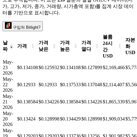
가, 고가, 저가, 종가, 거래량, 시가총액 포함)를 집계 시장 데이
터를 기반으로 표시합니다.
구입처 Bitlight?
볼륨
자본
날
가격
가격
가격
24시
가격
화
짜
낮은
높은
열다
간
USD
USD
May-
23
$0.134108
$0.125932
$0.134108
$0.127899
$2,169,466
$5,77
2026
May-
22
$0.12933
$0.12933
$0.137533
$0.137048
$2,114,407
$5,56
2026
May-
21
$0.138584
$0.134226
$0.138584
$0.134226
$1,865,339
$5,96
2026
May-
20
$0.13424
$0.128998
$0.134429
$0.128998
$1,909,034
$5,77
2026
May-
19
$0.129203
$0.129203
$0.133736
$0.13256
$1,901,982
$5,56