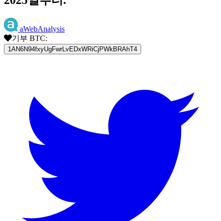
aWebAnalysis
기부 BTC:
1AN6N94fxyUgFwrLvEDxWRiCjPWkBRAhT4