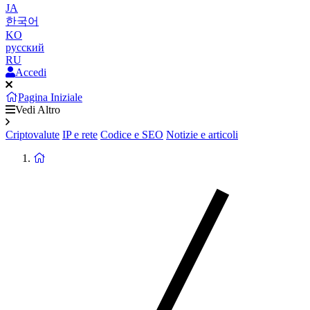
JA
한국어
KO
русский
RU
Accedi
Pagina Iniziale
Vedi Altro
Criptovalute
IP e rete
Codice e SEO
Notizie e articoli
Ritorna
alla
homepage