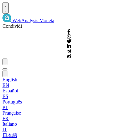
WebAnalysis
Moneta
Condividi
English
EN
Español
ES
Português
PT
Française
FR
Italiano
IT
日本語