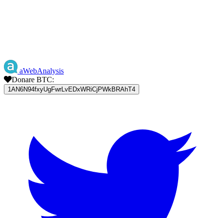
aWebAnalysis
Donare BTC:
1AN6N94fxyUgFwrLvEDxWRiCjPWkBRAhT4