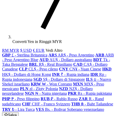
Converti Yen in Ringgit MYR
RM MYR
$ USD
€ EUR
Vedi Altro
GBP
£ - Sterlina Britannica
ARS
AR$ - Peso Argentino
ARB
ARB
- Peso Argentino Blue
AUD
AU$ - Dollaro australiano
BDT
Tk -
Taka Bengalese
BRL
R$ - Real Brasiliano
CAD
CA$ - Dollaro
Canadese
CLP
CL$ - Peso cileno
CNY
CN¥ - Yuan Cinese
HKD
HK$ - Dollaro di Hong Kong
INR
₹ - Rupia indiana
IDR
Rp -
Rupia indonesiana
SGD
S$ - Dollaro di Singapore
ILS
₪ - Nuovo
Shekel israeliano
KRW
₩ - Won Coreano
MXN
MX$ - Peso
messicano
PLN
zł - Zloty Polonia
NZD
NZ$ - Dollaro
neozelandese
NGN
₦ - Naira nigeriana
PKR
₨ - Rupia pakistana
PHP
₱ - Peso filippino
RUB
₽ - Rublo Russo
ZAR
R - Rand
sudafricano
CHF
CHF - Franco Svizzero
THB
฿ - Baht Tailandese
TRY
₺ - Lira Turca
VES
Bs. - Bolivar Soberano venezuelano
Salva