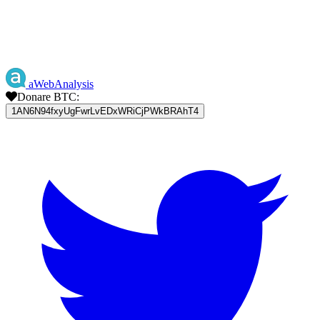
aWebAnalysis
Donare BTC:
1AN6N94fxyUgFwrLvEDxWRiCjPWkBRAhT4