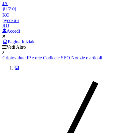
JA
한국어
KO
русский
RU
Accedi
Pagina Iniziale
Vedi Altro
Criptovalute
IP e rete
Codice e SEO
Notizie e articoli
Ritorna
alla
homepage