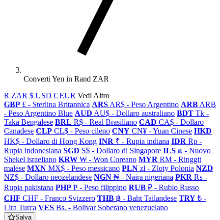
Converti Yen in Rand ZAR
R ZAR
$ USD
€ EUR
Vedi Altro
GBP
£ - Sterlina Britannica
ARS
AR$ - Peso Argentino
ARB
ARB
- Peso Argentino Blue
AUD
AU$ - Dollaro australiano
BDT
Tk -
Taka Bengalese
BRL
R$ - Real Brasiliano
CAD
CA$ - Dollaro
Canadese
CLP
CL$ - Peso cileno
CNY
CN¥ - Yuan Cinese
HKD
HK$ - Dollaro di Hong Kong
INR
₹ - Rupia indiana
IDR
Rp -
Rupia indonesiana
SGD
S$ - Dollaro di Singapore
ILS
₪ - Nuovo
Shekel israeliano
KRW
₩ - Won Coreano
MYR
RM - Ringgit
malese
MXN
MX$ - Peso messicano
PLN
zł - Zloty Polonia
NZD
NZ$ - Dollaro neozelandese
NGN
₦ - Naira nigeriana
PKR
₨ -
Rupia pakistana
PHP
₱ - Peso filippino
RUB
₽ - Rublo Russo
CHF
CHF - Franco Svizzero
THB
฿ - Baht Tailandese
TRY
₺ -
Lira Turca
VES
Bs. - Bolivar Soberano venezuelano
Salva