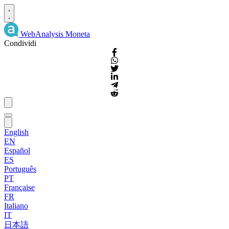
WebAnalysis
Moneta
Condividi
English
EN
Español
ES
Português
PT
Française
FR
Italiano
IT
日本語