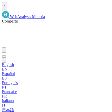
WebAnalysis
Moneda
Compartir
English
EN
Español
ES
Português
PT
Française
FR
Italiano
IT
日本語