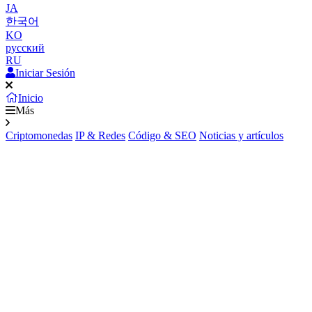
JA
한국어
KO
русский
RU
Iniciar Sesión
Inicio
Más
Criptomonedas
IP & Redes
Código & SEO
Noticias y artículos