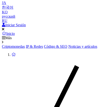
JA
한국어
KO
русский
RU
Iniciar Sesión
Inicio
Más
Criptomonedas
IP & Redes
Código & SEO
Noticias y artículos
Volver
a
la
Página
de
Inicio