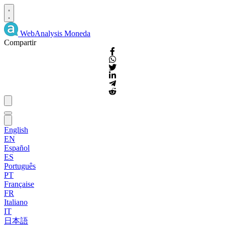
WebAnalysis
Moneda
Compartir
English
EN
Español
ES
Português
PT
Française
FR
Italiano
IT
日本語