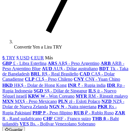
Convertir Yen a Lira TRY
₺ TRY
$ USD
€ EUR
Más
GBP
£ - Libra Esterlina
ARS
AR$ - Peso Argentino
ARB
ARB -
Peso Argentino Blue
AUD
AU$ - Dólar australiano
BDT
Tk - Taka
de Bangladesh
BRL
R$ - Real Brasileño
CAD
CA$ - Dolar
Canadiense
CLP
CL$ - Peso Chileno
CNY
CN¥ - Yuan Chino
HKD
HK$ - Dolar de Hong Kong
INR
₹ - Rupia india
IDR
Rp -
Rupia Indonesia
SGD
S$ - Dólar de Singapur
ILS
₪ - Nuevo
Séquel israelí
KRW
₩ - Won Coreano
MYR
RM - Ringgit malayo
MXN
MX$ - Peso Mexicano
PLN
zł - Esloti Polaco
NZD
NZ$ -
Dolar de Nueva Zelanda
NGN
₦ - Naira nigeriana
PKR
₨ -
Rupia Pakistaní
PHP
₱ - Peso filipino
RUB
₽ - Rublo Ruso
ZAR
R - Rand sudafricano
CHF
CHF - Franco suizo
THB
฿ - Baht
tailandés
VES
Bs. - Bolívar Venezolano Soberano
Guardar