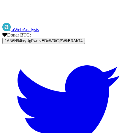
aWebAnalysis
Donar BTC:
1AN6N94fxyUgFwrLvEDxWRiCjPWkBRAhT4