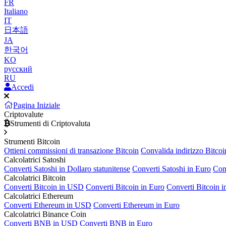
FR
Italiano
IT
日本語
JA
한국어
KO
русский
RU
Accedi
Pagina Iniziale
Criptovalute
Strumenti di Criptovaluta
Strumenti Bitcoin
Ottieni commissioni di transazione Bitcoin
Convalida indirizzo Bitcoi
Calcolatrici Satoshi
Converti Satoshi in Dollaro statunitense
Converti Satoshi in Euro
Con
Calcolatrici Bitcoin
Converti Bitcoin in USD
Converti Bitcoin in Euro
Converti Bitcoin 
Calcolatrici Ethereum
Converti Ethereum in USD
Converti Ethereum in Euro
Calcolatrici Binance Coin
Converti BNB in USD
Converti BNB in Euro