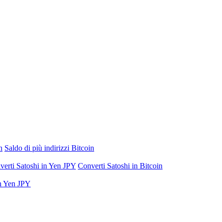
n
Saldo di più indirizzi Bitcoin
verti Satoshi in Yen JPY
Converti Satoshi in Bitcoin
in Yen JPY