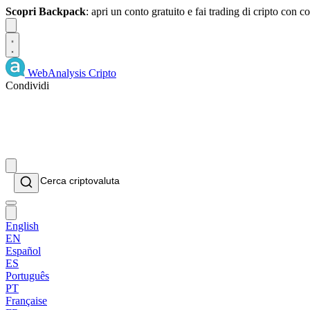
Scopri Backpack
: apri un conto gratuito e fai trading di cripto con
Dismiss
WebAnalysis
Cripto
Condividi
English
EN
Español
ES
Português
PT
Française