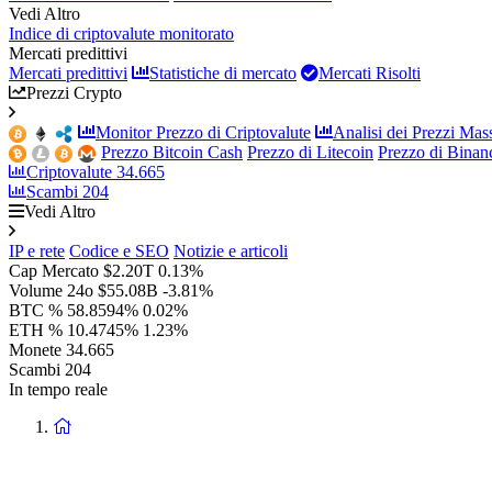
Vedi Altro
Indice di criptovalute monitorato
Mercati predittivi
Mercati predittivi
Statistiche di mercato
Mercati Risolti
Prezzi Crypto
Monitor Prezzo di Criptovalute
Analisi dei Prezzi Mass
Prezzo Bitcoin Cash
Prezzo di Litecoin
Prezzo di Bina
Criptovalute
34.665
Scambi
204
Vedi Altro
IP e rete
Codice e SEO
Notizie e articoli
Cap Mercato
$2.20T
0.13%
Volume 24o
$55.08B
-3.81%
BTC %
58.8594%
0.02%
ETH %
10.4745%
1.23%
Monete
34.665
Scambi
204
In tempo reale
Ritorna
alla
homepage