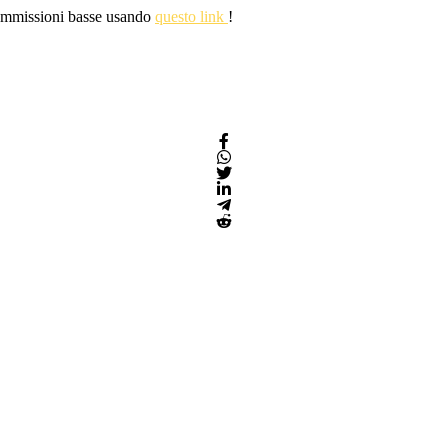
 commissioni basse usando
questo link
!