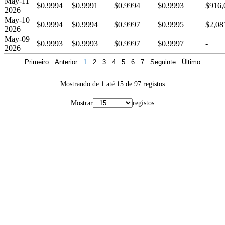
May-11
$0.9994
$0.9991
$0.9994
$0.9993
$916,
2026
May-10
$0.9994
$0.9994
$0.9997
$0.9995
$2,08
2026
May-09
$0.9993
$0.9993
$0.9997
$0.9997
-
2026
Primeiro
Anterior
1
2
3
4
5
6
7
Seguinte
Último
Mostrando de 1 até 15 de 97 registos
Mostrar
registos