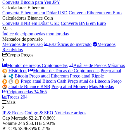
Converta Bitcoin para Yen JPY
Calculadoras Ethereum
Converta Ethereum em Dólar USD
Converta Ethereum em Euro
Calculadoras Binance Coin
Converta BNB em Dólar USD
Converta BNB em Euro
Mais
Índice de criptomoedas monitoradas
Mercados de previsão
Mercados de previsão
Estatísticas do mercado
Mercados
Resolvidos
Crypto Preços
Monitor de preços Criptomoedas
Análise de Preços Máximos
Históricos
Monitor de Trocas de Criptomoedas
Preço atual
Bitcoin
Preço atual Ethereum
Preço atual Ripple
Preço atual Bitcoin Cash
Preço atual de Litecoin
Preço
atual de Binance BNB
Preço atual Monero
Mais Moedas
Criptomoedas
34.665
Trocas
204
Mais
IP & Redes
Código & SEO
Notícias e artigos
Cap Mercado
$2.21T
0.86%
Volume 24h
$53.11B
5.93%
BTC %
58.9685%
0.21%