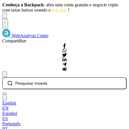
Conheça a Backpack
: abra uma conta gratuita e negocie cripto
com taxas baixas usando o
este link
!
Dismiss
WebAnalysis
Cripto
Compartilhar
Pesquisar moeda
English
EN
Español
ES
Português
PT