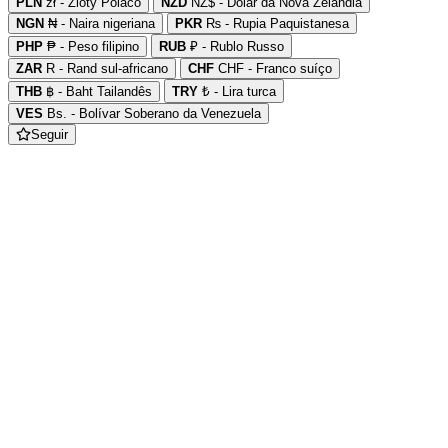
PLN
zł - Zloty Polaco
NZD
NZ$ - Dólar da Nova Zelândia
NGN
₦ - Naira nigeriana
PKR
₨ - Rupia Paquistanesa
PHP
₱ - Peso filipino
RUB
₽ - Rublo Russo
ZAR
R - Rand sul-africano
CHF
CHF - Franco suíço
THB
฿ - Baht Tailandês
TRY
₺ - Lira turca
VES
Bs. - Bolívar Soberano da Venezuela
Seguir