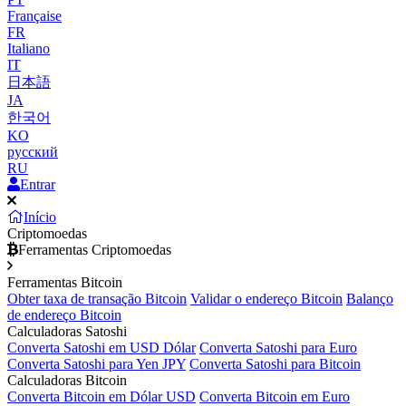
Française
FR
Italiano
IT
日本語
JA
한국어
KO
русский
RU
Entrar
Início
Criptomoedas
Ferramentas Criptomoedas
Ferramentas Bitcoin
Obter taxa de transação Bitcoin
Validar o endereço Bitcoin
Balanço
de endereço Bitcoin
Calculadoras Satoshi
Converta Satoshi em USD Dólar
Converta Satoshi para Euro
Converta Satoshi para Yen JPY
Converta Satoshi para Bitcoin
Calculadoras Bitcoin
Converta Bitcoin em Dólar USD
Converta Bitcoin em Euro