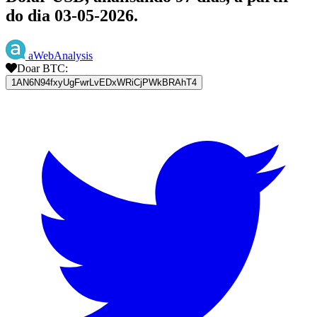
do dia 03-05-2026.
aWebAnalysis
Doar BTC:
1AN6N94fxyUgFwrLvEDxWRiCjPWkBRAhT4