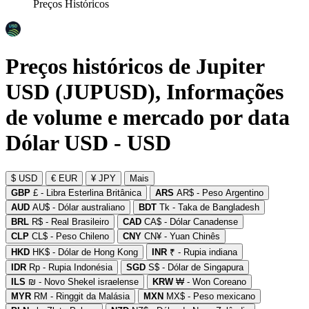
Preços Históricos
Preços históricos de Jupiter
USD (JUPUSD), Informações
de volume e mercado por data
Dólar USD - USD
$ USD
€ EUR
¥ JPY
Mais
GBP
£ - Libra Esterlina Britânica
ARS
AR$ - Peso Argentino
AUD
AU$ - Dólar australiano
BDT
Tk - Taka de Bangladesh
BRL
R$ - Real Brasileiro
CAD
CA$ - Dólar Canadense
CLP
CL$ - Peso Chileno
CNY
CN¥ - Yuan Chinês
HKD
HK$ - Dólar de Hong Kong
INR
₹ - Rupia indiana
IDR
Rp - Rupia Indonésia
SGD
S$ - Dólar de Singapura
ILS
₪ - Novo Shekel israelense
KRW
₩ - Won Coreano
MYR
RM - Ringgit da Malásia
MXN
MX$ - Peso mexicano