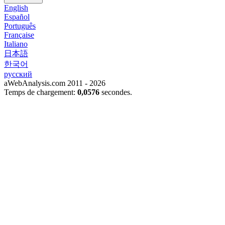
English
Español
Português
Française
Italiano
日本語
한국어
русский
aWebAnalysis.com 2011 - 2026
Temps de chargement:
0,0576
secondes.