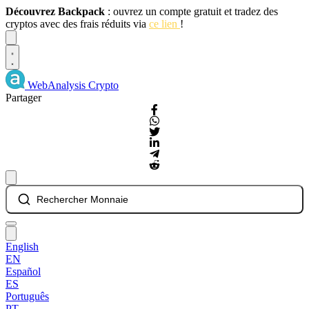
Découvrez Backpack
: ouvrez un compte gratuit et tradez des
cryptos avec des frais réduits via
ce lien
!
Dismiss
WebAnalysis
Crypto
Partager
Rechercher Monnaie
English
EN
Español
ES
Português
PT