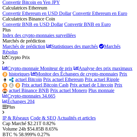
Convertir Bitcoin en Yen JPY
Calculatrices Ethereum
Convertir Ethereum en USD Dollar
Convertir Ethereum en Euro
Calculatrices Binance Coin
Convertir BNB en USD Dollar
Convertir BNB en Euro
Plus
Index des crypto-monnaies surveillées
Marchés de prédiction
Marchés de prédiction
Statistiques des marchés
Marchés
Résolus
Crypto Prix
Crypto-monnaie Moniteur de prix
Analyse des prix maximaux
historiques
Monitor des Échanges de crypto-monnaies
Prix
actuel Bitcoin
Prix actuel Ethereum
Prix actuel Ripple
Prix actuel Bitcoin Cash
Prix actuel de Litecoin
Prix
actuel Binance BNB
Prix actuel Monero
Plus monnaie
Crypto-monnaies
34.665
Échanges
204
Plus
IP & Réseaux
Code & SEO
Actualités et articles
Cap Marché
$2.21T
0.82%
Volume 24h
$54.85B
8.65%
BTC %
58.999%
0.27%