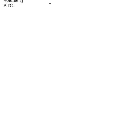
Volume 7j
-
BTC