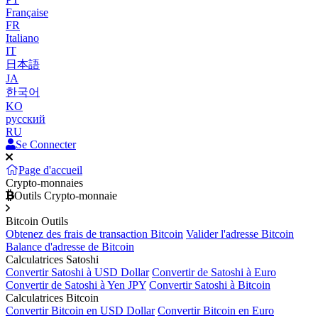
Française
FR
Italiano
IT
日本語
JA
한국어
KO
русский
RU
Se Connecter
Page d'accueil
Crypto-monnaies
Outils Crypto-monnaie
Bitcoin Outils
Obtenez des frais de transaction Bitcoin
Valider l'adresse Bitcoin
Balance d'adresse de Bitcoin
Calculatrices Satoshi
Convertir Satoshi à USD Dollar
Convertir de Satoshi à Euro
Convertir de Satoshi à Yen JPY
Convertir Satoshi à Bitcoin
Calculatrices Bitcoin
Convertir Bitcoin en USD Dollar
Convertir Bitcoin en Euro