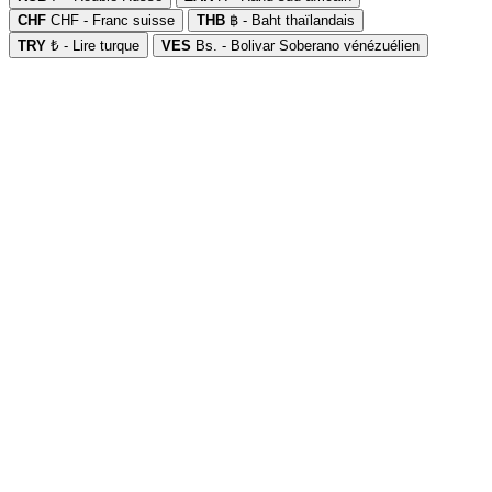
CHF
CHF - Franc suisse
THB
฿ - Baht thaïlandais
TRY
₺ - Lire turque
VES
Bs. - Bolivar Soberano vénézuélien