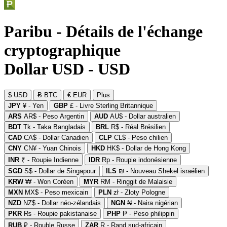
Paribu - Détails de l'échange
cryptographique
Dollar USD - USD
$ USD
Ƀ BTC
€ EUR
Plus
JPY
¥ - Yen
GBP
£ - Livre Sterling Britannique
ARS
AR$ - Peso Argentin
AUD
AU$ - Dollar australien
BDT
Tk - Taka Bangladais
BRL
R$ - Réal Brésilien
CAD
CA$ - Dollar Canadien
CLP
CL$ - Peso chilien
CNY
CN¥ - Yuan Chinois
HKD
HK$ - Dollar de Hong Kong
INR
₹ - Roupie Indienne
IDR
Rp - Roupie indonésienne
SGD
S$ - Dollar de Singapour
ILS
₪ - Nouveau Shekel israélien
KRW
₩ - Won Coréen
MYR
RM - Ringgit de Malaisie
MXN
MX$ - Peso mexicain
PLN
zł - Zloty Pologne
NZD
NZ$ - Dollar néo-zélandais
NGN
₦ - Naira nigérian
PKR
₨ - Roupie pakistanaise
PHP
₱ - Peso philippin
RUB
₽ - Rouble Russe
ZAR
R - Rand sud-africain