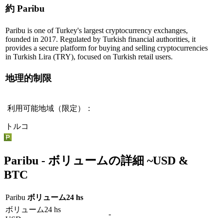
約 Paribu
Paribu is one of Turkey's largest cryptocurrency exchanges,
founded in 2017. Regulated by Turkish financial authorities, it
provides a secure platform for buying and selling cryptocurrencies
in Turkish Lira (TRY), focused on Turkish retail users.
地理的制限
利用可能地域（限定）：
トルコ
Paribu -
ボリュームの詳細
~
USD
&
BTC
Paribu
ボリューム24 hs
ボリューム24 hs
-