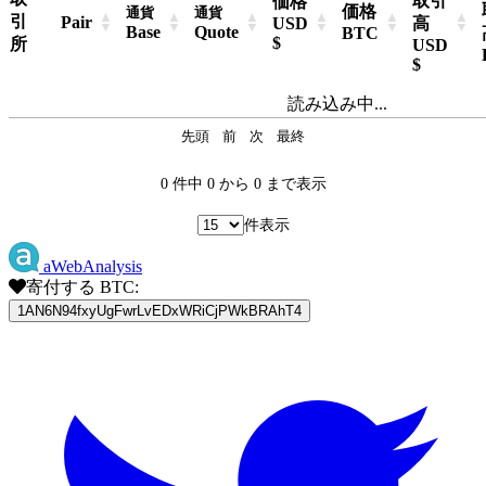
取引
価格
価格
通貨
通貨
引
Pair
USD
高
Base
Quote
BTC
$
所
USD
$
読み込み中...
先頭
前
次
最終
0 件中 0 から 0 まで表示
件表示
aWebAnalysis
寄付する BTC:
1AN6N94fxyUgFwrLvEDxWRiCjPWkBRAhT4