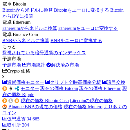
電卓 Bitcoin
Bitcoinから米ドルに換算
Bitcoinをユーロに変換する
Bitcoin
からJPYに換算
電卓 Ethereum
Ethereumから米ドルに換算
Ethereumをユーロに変換する
電卓 Binance Coin
BNBから米ドルに換算
BNBをユーロに変換する
もっと
監視されている暗号通貨のインデックス
予測市場
予測市場
市場統計
解決済み市場
Crypto 価格
通貨価格モニター
クリプト全時高価格分析
暗号交換
モニター
現在の価格 Bitcoin
現在の価格 Ethereum
現
在の価格 Ripple
現在の価格 Bitcoin Cash
Litecoinの現在の価格
Binance BNBの現在の価格
現在の価格 Monero
より多くの
コイン
仮想通貨
34.665
取引所
204