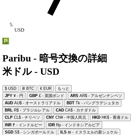
USD
Paribu - 暗号交換の詳細
米ドル - USD
$ USD
Ƀ BTC
€ EUR
もっと
JPY
¥ - 円
GBP
£ - 英国ポンド
ARS
AR$ - アルゼンチンペソ
AUD
AU$ - オーストラリアドル
BDT
Tk - バングラデシュタカ
BRL
R$ - ブラジルレアル
CAD
CA$ - カナダドル
CLP
CL$ - チリペソ
CNY
CN¥ - 中国人民元
HKD
HK$ - 香港ドル
INR
₹ - インドルピー
IDR
Rp - インドネシアルピア
SGD
S$ - シンガポールドル
ILS
₪ - イスラエルの新シェケル