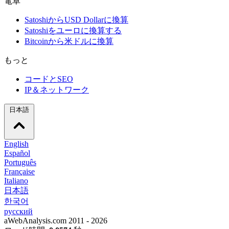
電卓
SatoshiからUSD Dollarに換算
Satoshiをユーロに換算する
Bitcoinから米ドルに換算
もっと
コードとSEO
IP＆ネットワーク
日本語
English
Español
Português
Française
Italiano
日本語
한국어
русский
aWebAnalysis.com 2011 - 2026