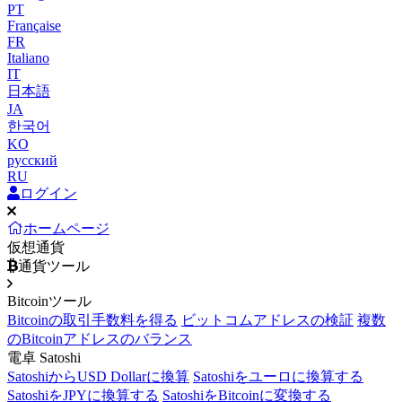
PT
Française
FR
Italiano
IT
日本語
JA
한국어
KO
русский
RU
ログイン
ホームページ
仮想通貨
通貨ツール
Bitcoinツール
Bitcoinの取引手数料を得る
ビットコムアドレスの検証
複数
のBitcoinアドレスのバランス
電卓 Satoshi
SatoshiからUSD Dollarに換算
Satoshiをユーロに換算する
SatoshiをJPYに換算する
SatoshiをBitcoinに変換する