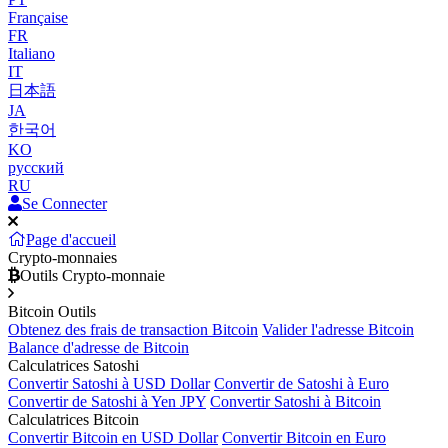
Française
FR
Italiano
IT
日本語
JA
한국어
KO
русский
RU
Se Connecter
Page d'accueil
Crypto-monnaies
Outils Crypto-monnaie
Bitcoin Outils
Obtenez des frais de transaction Bitcoin
Valider l'adresse Bitcoin
Balance d'adresse de Bitcoin
Calculatrices Satoshi
Convertir Satoshi à USD Dollar
Convertir de Satoshi à Euro
Convertir de Satoshi à Yen JPY
Convertir Satoshi à Bitcoin
Calculatrices Bitcoin
Convertir Bitcoin en USD Dollar
Convertir Bitcoin en Euro