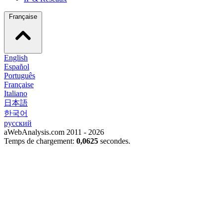
Française
English
Español
Português
Française
Italiano
日本語
한국어
русский
aWebAnalysis.com 2011 - 2026
Temps de chargement:
0,0625
secondes.