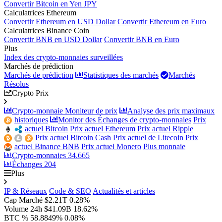
Convertir Bitcoin en Yen JPY
Calculatrices Ethereum
Convertir Ethereum en USD Dollar
Convertir Ethereum en Euro
Calculatrices Binance Coin
Convertir BNB en USD Dollar
Convertir BNB en Euro
Plus
Index des crypto-monnaies surveillées
Marchés de prédiction
Marchés de prédiction
Statistiques des marchés
Marchés
Résolus
Crypto Prix
Crypto-monnaie Moniteur de prix
Analyse des prix maximaux
historiques
Monitor des Échanges de crypto-monnaies
Prix
actuel Bitcoin
Prix actuel Ethereum
Prix actuel Ripple
Prix actuel Bitcoin Cash
Prix actuel de Litecoin
Prix
actuel Binance BNB
Prix actuel Monero
Plus monnaie
Crypto-monnaies
34.665
Échanges
204
Plus
IP & Réseaux
Code & SEO
Actualités et articles
Cap Marché
$2.21T
0.28%
Volume 24h
$41.09B
18.62%
BTC %
58.8849%
0.08%