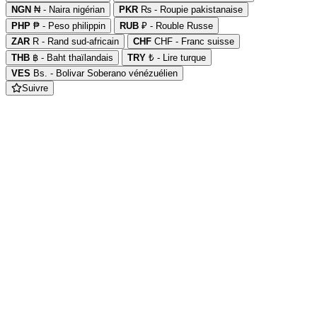
NGN
₦ - Naira nigérian
PKR
₨ - Roupie pakistanaise
PHP
₱ - Peso philippin
RUB
₽ - Rouble Russe
ZAR
R - Rand sud-africain
CHF
CHF - Franc suisse
THB
฿ - Baht thaïlandais
TRY
₺ - Lire turque
VES
Bs. - Bolivar Soberano vénézuélien
Suivre