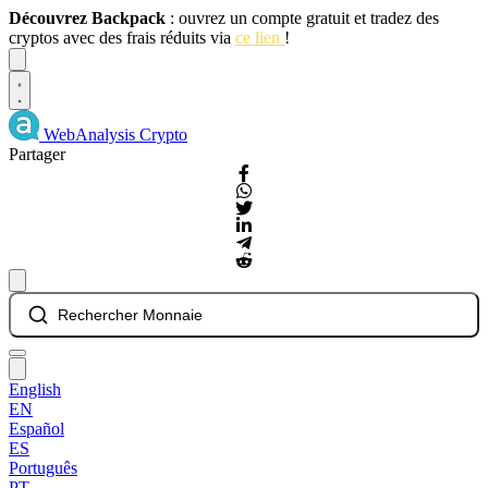
Découvrez Backpack
: ouvrez un compte gratuit et tradez des
cryptos avec des frais réduits via
ce lien
!
Dismiss
WebAnalysis
Crypto
Partager
Rechercher Monnaie
English
EN
Español
ES
Português
PT