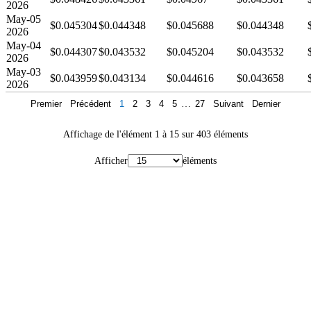
2026
May-05
$0.045304
$0.044348
$0.045688
$0.044348
2026
May-04
$0.044307
$0.043532
$0.045204
$0.043532
2026
May-03
$0.043959
$0.043134
$0.044616
$0.043658
2026
Premier
Précédent
1
2
3
4
5
…
27
Suivant
Dernier
Affichage de l'élément 1 à 15 sur 403 éléments
Afficher
éléments