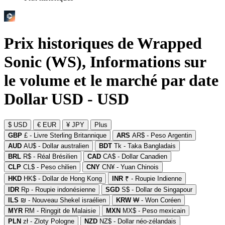
Prix historiques de Wrapped
Sonic (WS), Informations sur
le volume et le marché par date
Dollar USD - USD
$ USD
€ EUR
¥ JPY
Plus
GBP
£ - Livre Sterling Britannique
ARS
AR$ - Peso Argentin
AUD
AU$ - Dollar australien
BDT
Tk - Taka Bangladais
BRL
R$ - Réal Brésilien
CAD
CA$ - Dollar Canadien
CLP
CL$ - Peso chilien
CNY
CN¥ - Yuan Chinois
HKD
HK$ - Dollar de Hong Kong
INR
₹ - Roupie Indienne
IDR
Rp - Roupie indonésienne
SGD
S$ - Dollar de Singapour
ILS
₪ - Nouveau Shekel israélien
KRW
₩ - Won Coréen
MYR
RM - Ringgit de Malaisie
MXN
MX$ - Peso mexicain
PLN
zł - Zloty Pologne
NZD
NZ$ - Dollar néo-zélandais