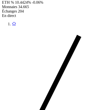
ETH %
10.4424%
-0.06%
Monnaies
34.665
Échanges
204
En direct
Retour
à
la
page
d'accueil