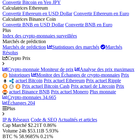
Convertir Bitcoin en Yen JPY
Calculatrices Ethereum
Convertir Ethereum en USD Dollar
Convertir Ethereum en Euro
Calculatrices Binance Coin
Convertir BNB en USD Dollar
Convertir BNB en Euro
Plus
Index des crypto-monnaies surveillées
Marchés de prédiction
Marchés de prédiction
Statistiques des marchés
Marchés
Résolus
Crypto Prix
Crypto-monnaie Moniteur de prix
Analyse des prix maximaux
historiques
Monitor des Échanges de crypto-monnaies
Prix
actuel Bitcoin
Prix actuel Ethereum
Prix actuel Ripple
Prix actuel Bitcoin Cash
Prix actuel de Litecoin
Prix
actuel Binance BNB
Prix actuel Monero
Plus monnaie
Crypto-monnaies
34.665
Échanges
204
Plus
IP & Réseaux
Code & SEO
Actualités et articles
Cap Marché
$2.21T
0.86%
Volume 24h
$53.11B
5.93%
BTC %
58.9685%
0.21%