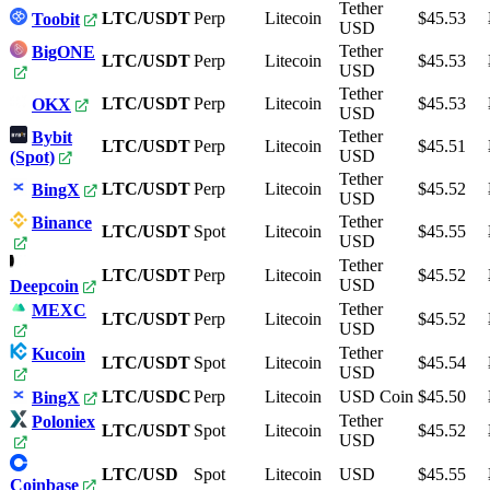
Tether
LTC/USDT
Perp
Litecoin
$45.53
Toobit
USD
Tether
BigONE
LTC/USDT
Perp
Litecoin
$45.53
USD
Tether
LTC/USDT
Perp
Litecoin
$45.53
OKX
USD
Tether
Bybit
LTC/USDT
Perp
Litecoin
$45.51
USD
(Spot)
Tether
LTC/USDT
Perp
Litecoin
$45.52
BingX
USD
Tether
Binance
LTC/USDT
Spot
Litecoin
$45.55
USD
Tether
LTC/USDT
Perp
Litecoin
$45.52
USD
Deepcoin
Tether
MEXC
LTC/USDT
Perp
Litecoin
$45.52
USD
Tether
Kucoin
LTC/USDT
Spot
Litecoin
$45.54
USD
LTC/USDC
Perp
Litecoin
USD Coin
$45.50
BingX
Tether
Poloniex
LTC/USDT
Spot
Litecoin
$45.52
USD
LTC/USD
Spot
Litecoin
USD
$45.55
Coinbase