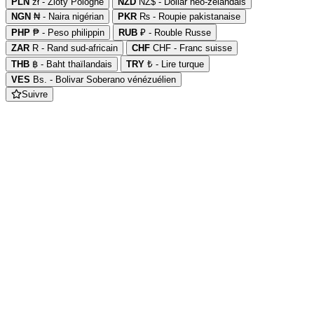
PLN
zł - Zloty Pologne
NZD
NZ$ - Dollar néo-zélandais
NGN
₦ - Naira nigérian
PKR
₨ - Roupie pakistanaise
PHP
₱ - Peso philippin
RUB
₽ - Rouble Russe
ZAR
R - Rand sud-africain
CHF
CHF - Franc suisse
THB
฿ - Baht thaïlandais
TRY
₺ - Lire turque
VES
Bs. - Bolivar Soberano vénézuélien
Suivre