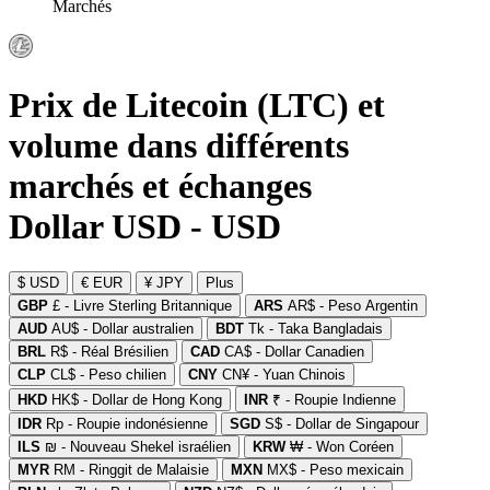
Marchés
Prix de Litecoin (LTC) et
volume dans différents
marchés et échanges
Dollar USD - USD
$ USD
€ EUR
¥ JPY
Plus
GBP
£ - Livre Sterling Britannique
ARS
AR$ - Peso Argentin
AUD
AU$ - Dollar australien
BDT
Tk - Taka Bangladais
BRL
R$ - Réal Brésilien
CAD
CA$ - Dollar Canadien
CLP
CL$ - Peso chilien
CNY
CN¥ - Yuan Chinois
HKD
HK$ - Dollar de Hong Kong
INR
₹ - Roupie Indienne
IDR
Rp - Roupie indonésienne
SGD
S$ - Dollar de Singapour
ILS
₪ - Nouveau Shekel israélien
KRW
₩ - Won Coréen
MYR
RM - Ringgit de Malaisie
MXN
MX$ - Peso mexicain