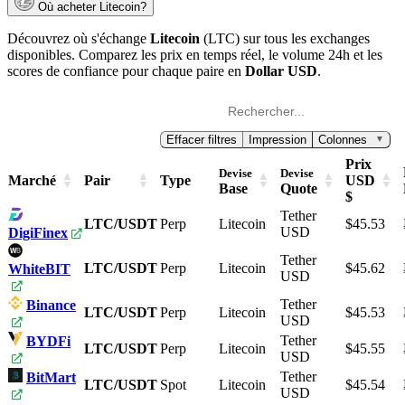
Où acheter Litecoin?
Découvrez où s'échange
Litecoin
(LTC) sur tous les exchanges
disponibles. Comparez les prix en temps réel, le volume 24h et les
scores de confiance pour chaque paire en
Dollar USD
.
Effacer filtres
Impression
Colonnes
▼
Prix
Devise
Devise
Marché
Pair
Type
USD
Base
Quote
$
Tether
LTC/USDT
Perp
Litecoin
$45.53
USD
DigiFinex
Tether
LTC/USDT
Perp
Litecoin
$45.62
WhiteBIT
USD
Tether
Binance
LTC/USDT
Perp
Litecoin
$45.53
USD
Tether
BYDFi
LTC/USDT
Perp
Litecoin
$45.55
USD
Tether
BitMart
LTC/USDT
Spot
Litecoin
$45.54
USD