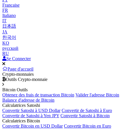
Française
FR
Italiano
IT
日本語
JA
한국어
KO
русский
RU
Se Connecter
Page d'accueil
Crypto-monnaies
Outils Crypto-monnaie
Bitcoin Outils
Obtenez des frais de transaction Bitcoin
Valider l'adresse Bitcoin
Balance d'adresse de Bitcoin
Calculatrices Satoshi
Convertir Satoshi à USD Dollar
Convertir de Satoshi à Euro
Convertir de Satoshi à Yen JPY
Convertir Satoshi à Bitcoin
Calculatrices Bitcoin
Convertir Bitcoin en USD Dollar
Convertir Bitcoin en Euro