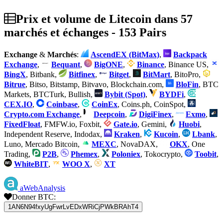
Prix et volume de Litecoin dans 57
marchés et échanges - 153 Pairs
Exchange
&
Marchés
:
AscendEX (BitMax)
,
Backpack
Exchange
,
Bequant
,
BigONE
,
Binance
, Binance US,
BingX
, Bitbank,
Bitfinex
,
Bitget
,
BitMart
, BitoPro,
Bitrue
, Bitso, Bitstamp, Bitvavo, Blockchain.com,
BloFin
, BTC
Markets, BTCTurk, Bullish,
Bybit (Spot)
,
BYDFi
,
CEX.IO
,
Coinbase
,
CoinEx
, Coins.ph, CoinSpot,
Crypto.com Exchange
,
Deepcoin
,
DigiFinex
,
Exmo
,
FixedFloat
, FMFW.io, Foxbit,
Gate.io
, Gemini,
Huobi
,
Independent Reserve, Indodax,
Kraken
,
Kucoin
,
Lbank
,
Luno, Mercado Bitcoin,
MEXC
, NovaDAX,
OKX
, One
Trading,
P2B
,
Phemex
,
Poloniex
, Tokocrypto,
Toobit
,
WhiteBIT
,
WOO X
,
XT
aWebAnalysis
Donner BTC:
1AN6N94fxyUgFwrLvEDxWRiCjPWkBRAhT4