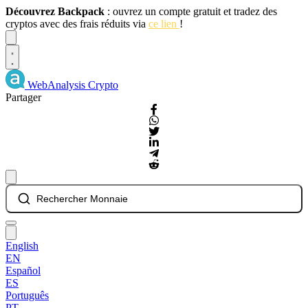
Découvrez Backpack
: ouvrez un compte gratuit et tradez des
cryptos avec des frais réduits via
ce lien
!
Dismiss
WebAnalysis
Crypto
Partager
Rechercher Monnaie
English
EN
Español
ES
Português
PT