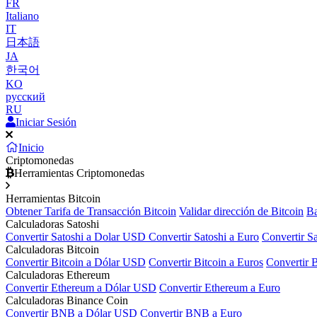
FR
Italiano
IT
日本語
JA
한국어
KO
русский
RU
Iniciar Sesión
Inicio
Criptomonedas
Herramientas Criptomonedas
Herramientas Bitcoin
Obtener Tarifa de Transacción Bitcoin
Validar dirección de Bitcoin
Ba
Calculadoras Satoshi
Convertir Satoshi a Dolar USD
Convertir Satoshi a Euro
Convertir S
Calculadoras Bitcoin
Convertir Bitcoin a Dólar USD
Convertir Bitcoin a Euros
Convertir 
Calculadoras Ethereum
Convertir Ethereum a Dólar USD
Convertir Ethereum a Euro
Calculadoras Binance Coin
Convertir BNB a Dólar USD
Convertir BNB a Euro