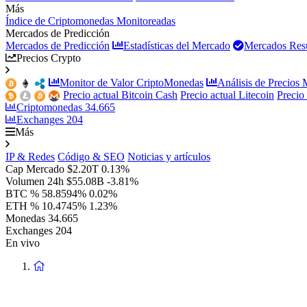
Más
Índice de Criptomonedas Monitoreadas
Mercados de Predicción
Mercados de Predicción
Estadísticas del Mercado
Mercados Resu
Precios Crypto
Monitor de Valor CriptoMonedas
Análisis de Precios
Precio actual Bitcoin Cash
Precio actual Litecoin
Precio
Criptomonedas
34.665
Exchanges
204
Más
IP & Redes
Código & SEO
Noticias y artículos
Cap Mercado
$2.20T
0.13%
Volumen 24h
$55.08B
-3.81%
BTC %
58.8594%
0.02%
ETH %
10.4745%
1.23%
Monedas
34.665
Exchanges
204
En vivo
Volver
a
la
Página