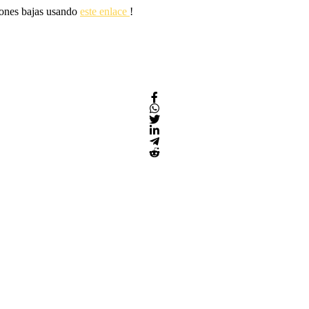
siones bajas usando
este enlace
!