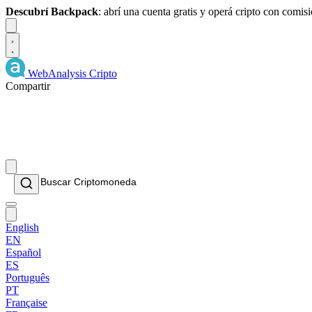
Descubrí Backpack
: abrí una cuenta gratis y operá cripto con comi
Dismiss
WebAnalysis
Cripto
Compartir
English
EN
Español
ES
Português
PT
Française