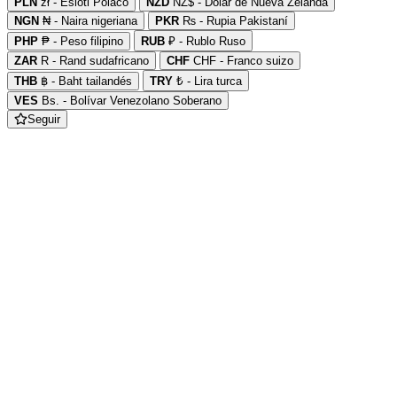
PLN
zł - Esloti Polaco
NZD
NZ$ - Dolar de Nueva Zelanda
NGN
₦ - Naira nigeriana
PKR
₨ - Rupia Pakistaní
PHP
₱ - Peso filipino
RUB
₽ - Rublo Ruso
ZAR
R - Rand sudafricano
CHF
CHF - Franco suizo
THB
฿ - Baht tailandés
TRY
₺ - Lira turca
VES
Bs. - Bolívar Venezolano Soberano
Seguir