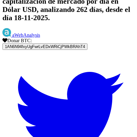
capitalización de mercado por día en
Dólar USD, analizando 262 días, desde el
día 18-11-2025.
aWebAnalysis
Donar BTC:
1AN6N94fxyUgFwrLvEDxWRiCjPWkBRAhT4