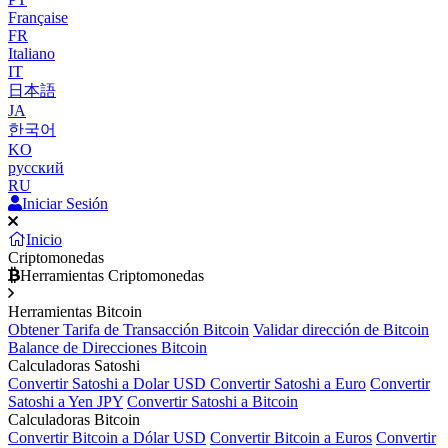
Française
FR
Italiano
IT
日本語
JA
한국어
KO
русский
RU
Iniciar Sesión
Inicio
Criptomonedas
Herramientas Criptomonedas
Herramientas Bitcoin
Obtener Tarifa de Transacción Bitcoin
Validar dirección de Bitcoin
Balance de Direcciones Bitcoin
Calculadoras Satoshi
Convertir Satoshi a Dolar USD
Convertir Satoshi a Euro
Convertir
Satoshi a Yen JPY
Convertir Satoshi a Bitcoin
Calculadoras Bitcoin
Convertir Bitcoin a Dólar USD
Convertir Bitcoin a Euros
Convertir