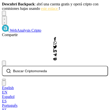
Descubrí Backpack
: abrí una cuenta gratis y operá cripto con
comisiones bajas usando
este enlace
!
Dismiss
WebAnalysis
Cripto
Compartir
Buscar Criptomoneda
English
EN
Español
ES
Português
PT