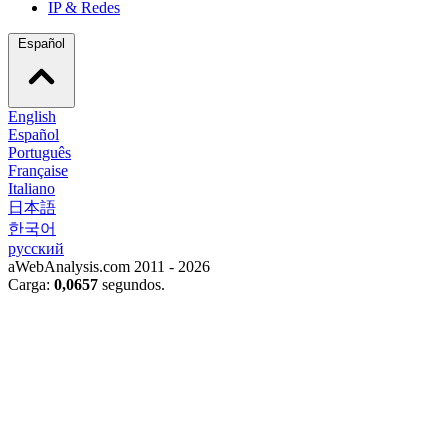
IP & Redes
Español
English
Español
Português
Française
Italiano
日本語
한국어
русский
aWebAnalysis.com 2011 - 2026
Carga:
0,0657
segundos.