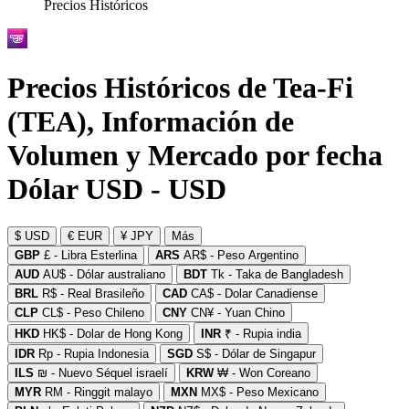
Precios Históricos
Precios Históricos de Tea-Fi
(TEA), Información de
Volumen y Mercado por fecha
Dólar USD - USD
$ USD
€ EUR
¥ JPY
Más
GBP
£ - Libra Esterlina
ARS
AR$ - Peso Argentino
AUD
AU$ - Dólar australiano
BDT
Tk - Taka de Bangladesh
BRL
R$ - Real Brasileño
CAD
CA$ - Dolar Canadiense
CLP
CL$ - Peso Chileno
CNY
CN¥ - Yuan Chino
HKD
HK$ - Dolar de Hong Kong
INR
₹ - Rupia india
IDR
Rp - Rupia Indonesia
SGD
S$ - Dólar de Singapur
ILS
₪ - Nuevo Séquel israelí
KRW
₩ - Won Coreano
MYR
RM - Ringgit malayo
MXN
MX$ - Peso Mexicano