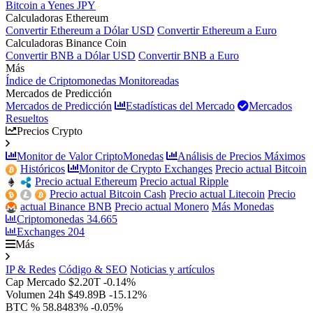
Bitcoin a Yenes JPY
Calculadoras Ethereum
Convertir Ethereum a Dólar USD
Convertir Ethereum a Euro
Calculadoras Binance Coin
Convertir BNB a Dólar USD
Convertir BNB a Euro
Más
Índice de Criptomonedas Monitoreadas
Mercados de Predicción
Mercados de Predicción
Estadísticas del Mercado
Mercados
Resueltos
Precios Crypto
Monitor de Valor CriptoMonedas
Análisis de Precios Máximos
Históricos
Monitor de Crypto Exchanges
Precio actual Bitcoin
Precio actual Ethereum
Precio actual Ripple
Precio actual Bitcoin Cash
Precio actual Litecoin
Precio
actual Binance BNB
Precio actual Monero
Más Monedas
Criptomonedas
34.665
Exchanges
204
Más
IP & Redes
Código & SEO
Noticias y artículos
Cap Mercado
$2.20T
-0.14%
Volumen 24h
$49.89B
-15.12%
BTC %
58.8483%
-0.05%