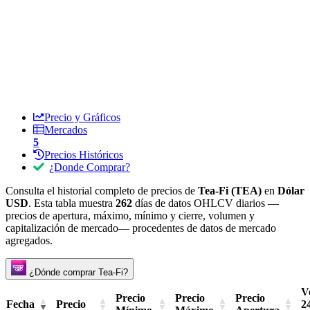
Precio y Gráficos
Mercados
5
Precios Históricos
¿Donde Comprar?
Consulta el historial completo de precios de
Tea-Fi (TEA)
en
Dólar
USD
. Esta tabla muestra
262
días de datos OHLCV diarios —
precios de apertura, máximo, mínimo y cierre, volumen y
capitalización de mercado— procedentes de datos de mercado
agregados.
¿Dónde comprar Tea-Fi?
V
Precio
Precio
Precio
Fecha
Precio
2