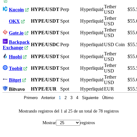
Tether
HYPE/USDT
Perp
Hyperliquid
$55.
Kucoin
USD
Tether
HYPE/USDT
Spot
Hyperliquid
$55.
OKX
USD
Tether
HYPE/USDT
Spot
Hyperliquid
$55.
Gate.io
USD
Backpack
HYPE/USDC
Perp
Hyperliquid
USD Coin
$55.
Exchange
Tether
HYPE/USDT
Spot
Hyperliquid
$55.
Huobi
USD
Tether
HYPE/USDT
Spot
Hyperliquid
$55.
Toobit
USD
Tether
HYPE/USDT
Spot
Hyperliquid
$55.
Bitget
USD
HYPE/EUR
Spot
Hyperliquid
EUR
$55.
Bitvavo
Primero
Anterior
1
2
3
4
Siguiente
Último
Mostrando registros del 1 al 25 de un total de 78 registros
Mostrar
registros