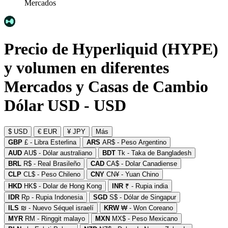
Mercados
Precio de Hyperliquid (HYPE)
y volumen en diferentes
Mercados y Casas de Cambio
Dólar USD - USD
$ USD
€ EUR
¥ JPY
Más
GBP
£ - Libra Esterlina
ARS
AR$ - Peso Argentino
AUD
AU$ - Dólar australiano
BDT
Tk - Taka de Bangladesh
BRL
R$ - Real Brasileño
CAD
CA$ - Dolar Canadiense
CLP
CL$ - Peso Chileno
CNY
CN¥ - Yuan Chino
HKD
HK$ - Dolar de Hong Kong
INR
₹ - Rupia india
IDR
Rp - Rupia Indonesia
SGD
S$ - Dólar de Singapur
ILS
₪ - Nuevo Séquel israelí
KRW
₩ - Won Coreano
MYR
RM - Ringgit malayo
MXN
MX$ - Peso Mexicano