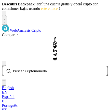
Descubrí Backpack
: abrí una cuenta gratis y operá cripto con
comisiones bajas usando
este enlace
!
Dismiss
WebAnalysis
Cripto
Compartir
Buscar Criptomoneda
English
EN
Español
ES
Português
PT