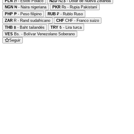
PLN
zł - Esloti Polaco
NZD
NZ$ - Dolar de Nueva Zelanda
NGN
₦ - Naira nigeriana
PKR
₨ - Rupia Pakistaní
PHP
₱ - Peso filipino
RUB
₽ - Rublo Ruso
ZAR
R - Rand sudafricano
CHF
CHF - Franco suizo
THB
฿ - Baht tailandés
TRY
₺ - Lira turca
VES
Bs. - Bolívar Venezolano Soberano
Seguir