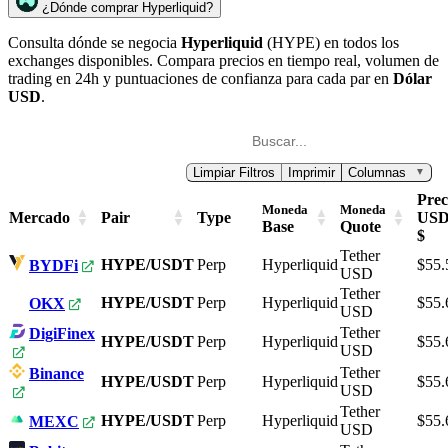
¿Dónde comprar Hyperliquid?
Consulta dónde se negocia
Hyperliquid
(HYPE) en todos los
exchanges disponibles. Compara precios en tiempo real, volumen de
trading en 24h y puntuaciones de confianza para cada par en
Dólar
USD
.
Limpiar Filtros
Imprimir
Columnas
▼
Prec
Moneda
Moneda
Mercado
Pair
Type
US
Base
Quote
$
Tether
HYPE/USDT
Perp
Hyperliquid
$55.
BYDFi
USD
Tether
HYPE/USDT
Perp
Hyperliquid
$55.
OKX
USD
Tether
DigiFinex
HYPE/USDT
Perp
Hyperliquid
$55.
USD
Tether
Binance
HYPE/USDT
Perp
Hyperliquid
$55.
USD
Tether
HYPE/USDT
Perp
Hyperliquid
$55.
MEXC
USD