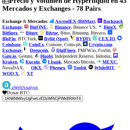
Precio y Volumen de Hyperliquid en 43
Mercados y Exchanges - 78 Pairs
Exchange
&
Mercados
:
AscendEX (BitMax)
,
Backpack
Exchange
,
BigONE
,
Binance
, Binance US,
BingX
,
Bitfinex
,
Bitget
,
Bitrue
, Bitso, Bitstamp, Bitvavo,
BloFin
, BTCTurk,
Bybit (Spot)
,
BYDFi
,
CEX.IO
,
Coinbase
,
CoinEx
, Coinone, Coins.ph,
Crypto.com
Exchange
,
Deepcoin
,
DigiFinex
, FMFW.io, Foxbit,
Gate.io
, Gemini,
Huobi
, Independent Reserve, Indodax,
Kraken
,
Kucoin
,
Lbank
, Mercado Bitcoin,
MEXC
,
NovaDAX,
OKX
,
Phemex
,
Toobit
,
WhiteBIT
,
WOO X
,
XT
aWebAnalysis
Donar BTC:
1AN6N94fxyUgFwrLvEDxWRiCjPWkBRAhT4