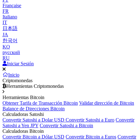
Française
FR
Italiano
IT
日本語
JA
한국어
KO
русский
RU
Iniciar Sesión
Inicio
Criptomonedas
Herramientas Criptomonedas
Herramientas Bitcoin
Obtener Tarifa de Transacción Bitcoin
Validar dirección de Bitcoin
Balance de Direcciones Bitcoin
Calculadoras Satoshi
Convertir Satoshi a Dolar USD
Convertir Satoshi a Euro
Convertir
Satoshi a Yen JPY
Convertir Satoshi a Bitcoin
Calculadoras Bitcoin
Convertir Bitcoin a Dólar USD
Convertir Bitcoin a Euros
Convertir