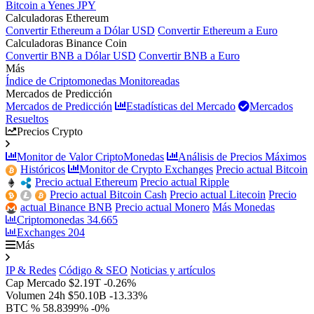
Bitcoin a Yenes JPY
Calculadoras Ethereum
Convertir Ethereum a Dólar USD
Convertir Ethereum a Euro
Calculadoras Binance Coin
Convertir BNB a Dólar USD
Convertir BNB a Euro
Más
Índice de Criptomonedas Monitoreadas
Mercados de Predicción
Mercados de Predicción
Estadísticas del Mercado
Mercados
Resueltos
Precios Crypto
Monitor de Valor CriptoMonedas
Análisis de Precios Máximos
Históricos
Monitor de Crypto Exchanges
Precio actual Bitcoin
Precio actual Ethereum
Precio actual Ripple
Precio actual Bitcoin Cash
Precio actual Litecoin
Precio
actual Binance BNB
Precio actual Monero
Más Monedas
Criptomonedas
34.665
Exchanges
204
Más
IP & Redes
Código & SEO
Noticias y artículos
Cap Mercado
$2.19T
-0.26%
Volumen 24h
$50.10B
-13.33%
BTC %
58.8399%
-0%