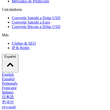
Mercados de Predicción
Calculadoras
Convertir Satoshi a Dolar USD
Convertir Satoshi a Euro
Convertir Bitcoin a Dólar USD
Más
Código & SEO
IP & Redes
Español
English
Español
Português
Française
Italiano
日本語
한국어
русский