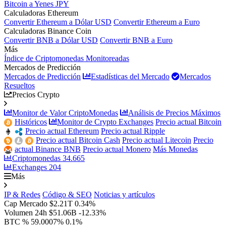
Bitcoin a Yenes JPY
Calculadoras Ethereum
Convertir Ethereum a Dólar USD
Convertir Ethereum a Euro
Calculadoras Binance Coin
Convertir BNB a Dólar USD
Convertir BNB a Euro
Más
Índice de Criptomonedas Monitoreadas
Mercados de Predicción
Mercados de Predicción
Estadísticas del Mercado
Mercados
Resueltos
Precios Crypto
Monitor de Valor CriptoMonedas
Análisis de Precios Máximos
Históricos
Monitor de Crypto Exchanges
Precio actual Bitcoin
Precio actual Ethereum
Precio actual Ripple
Precio actual Bitcoin Cash
Precio actual Litecoin
Precio
actual Binance BNB
Precio actual Monero
Más Monedas
Criptomonedas
34.665
Exchanges
204
Más
IP & Redes
Código & SEO
Noticias y artículos
Cap Mercado
$2.21T
0.34%
Volumen 24h
$51.06B
-12.33%
BTC %
59.0007%
0.1%