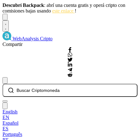
Descubrí Backpack
: abrí una cuenta gratis y operá cripto con
comisiones bajas usando
este enlace
!
Dismiss
WebAnalysis
Cripto
Compartir
Buscar Criptomoneda
English
EN
Español
ES
Português
PT