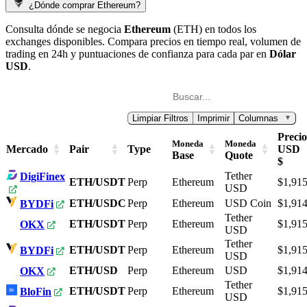
¿Dónde comprar Ethereum?
Consulta dónde se negocia
Ethereum
(ETH) en todos los
exchanges disponibles. Compara precios en tiempo real, volumen de
trading en 24h y puntuaciones de confianza para cada par en
Dólar
USD
.
Limpiar Filtros
Imprimir
Columnas
▼
Precio
Moneda
Moneda
Mercado
Pair
Type
USD
Base
Quote
$
Tether
DigiFinex
ETH/USDT
Perp
Ethereum
$1,915
USD
ETH/USDC
Perp
Ethereum
USD Coin
$1,914
BYDFi
Tether
ETH/USDT
Perp
Ethereum
$1,915
OKX
USD
Tether
ETH/USDT
Perp
Ethereum
$1,915
BYDFi
USD
ETH/USD
Perp
Ethereum
USD
$1,914
OKX
Tether
ETH/USDT
Perp
Ethereum
$1,915
BloFin
USD