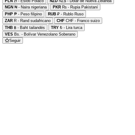
PLN
zł - Esloti Polaco
NZD
NZ$ - Dolar de Nueva Zelanda
NGN
₦ - Naira nigeriana
PKR
₨ - Rupia Pakistaní
PHP
₱ - Peso filipino
RUB
₽ - Rublo Ruso
ZAR
R - Rand sudafricano
CHF
CHF - Franco suizo
THB
฿ - Baht tailandés
TRY
₺ - Lira turca
VES
Bs. - Bolívar Venezolano Soberano
Seguir