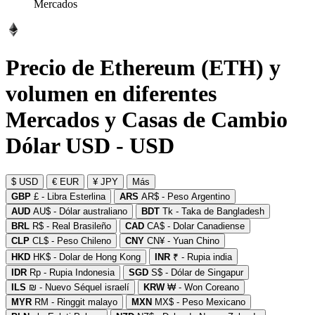
Mercados
Precio de Ethereum (ETH) y
volumen en diferentes
Mercados y Casas de Cambio
Dólar USD - USD
$ USD
€ EUR
¥ JPY
Más
GBP
£ - Libra Esterlina
ARS
AR$ - Peso Argentino
AUD
AU$ - Dólar australiano
BDT
Tk - Taka de Bangladesh
BRL
R$ - Real Brasileño
CAD
CA$ - Dolar Canadiense
CLP
CL$ - Peso Chileno
CNY
CN¥ - Yuan Chino
HKD
HK$ - Dolar de Hong Kong
INR
₹ - Rupia india
IDR
Rp - Rupia Indonesia
SGD
S$ - Dólar de Singapur
ILS
₪ - Nuevo Séquel israelí
KRW
₩ - Won Coreano
MYR
RM - Ringgit malayo
MXN
MX$ - Peso Mexicano