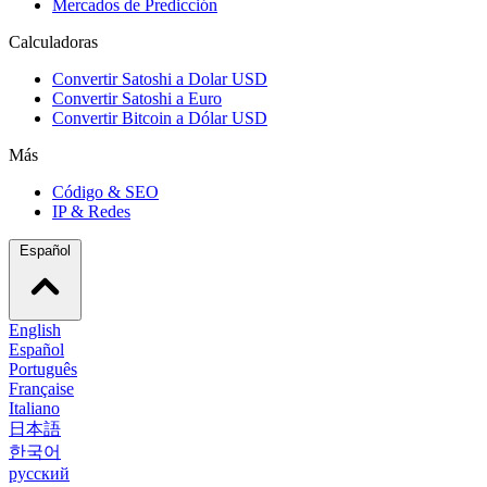
Mercados de Predicción
Calculadoras
Convertir Satoshi a Dolar USD
Convertir Satoshi a Euro
Convertir Bitcoin a Dólar USD
Más
Código & SEO
IP & Redes
Español
English
Español
Português
Française
Italiano
日本語
한국어
русский