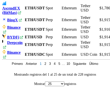
Tether
ETH/USDT
Spot
Ethereum
$1,786
AscendEX
USD
(BitMax)
Tether
ETH/USDT
Perp
Ethereum
$1,915
BingX
USD
Tether
Binance
ETH/USDT
Spot
Ethereum
$1,916
USD
ETH/USD
Perp
Ethereum
USD
$1,914
BYDFi
Tether
Deepcoin
ETH/USDT
Perp
Ethereum
$1,915
USD
Binance
ETH/USDC
Spot
Ethereum
USD Coin
$1,915
Primero
Anterior
1
2
3
4
5
…
10
Siguiente
Último
Mostrando registros del 1 al 25 de un total de 228 registros
Mostrar
registros