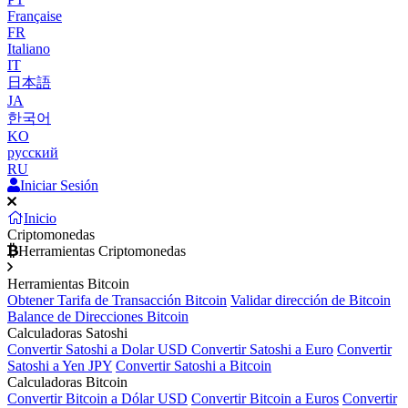
Française
FR
Italiano
IT
日本語
JA
한국어
KO
русский
RU
Iniciar Sesión
Inicio
Criptomonedas
Herramientas Criptomonedas
Herramientas Bitcoin
Obtener Tarifa de Transacción Bitcoin
Validar dirección de Bitcoin
Balance de Direcciones Bitcoin
Calculadoras Satoshi
Convertir Satoshi a Dolar USD
Convertir Satoshi a Euro
Convertir
Satoshi a Yen JPY
Convertir Satoshi a Bitcoin
Calculadoras Bitcoin
Convertir Bitcoin a Dólar USD
Convertir Bitcoin a Euros
Convertir