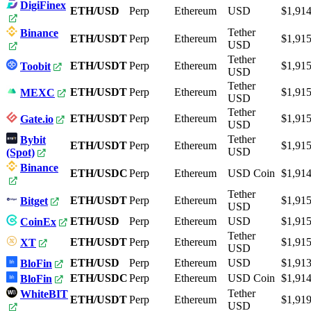
DigiFinex
ETH/USD
Perp
Ethereum
USD
$1,914
Tether
Binance
ETH/USDT
Perp
Ethereum
$1,915
USD
Tether
ETH/USDT
Perp
Ethereum
$1,915
Toobit
USD
Tether
ETH/USDT
Perp
Ethereum
$1,915
MEXC
USD
Tether
ETH/USDT
Perp
Ethereum
$1,915
Gate.io
USD
Tether
Bybit
ETH/USDT
Perp
Ethereum
$1,915
USD
(Spot)
Binance
ETH/USDC
Perp
Ethereum
USD Coin
$1,914
Tether
ETH/USDT
Perp
Ethereum
$1,915
Bitget
USD
ETH/USD
Perp
Ethereum
USD
$1,915
CoinEx
Tether
ETH/USDT
Perp
Ethereum
$1,915
XT
USD
ETH/USD
Perp
Ethereum
USD
$1,913
BloFin
ETH/USDC
Perp
Ethereum
USD Coin
$1,914
BloFin
Tether
WhiteBIT
ETH/USDT
Perp
Ethereum
$1,919
USD