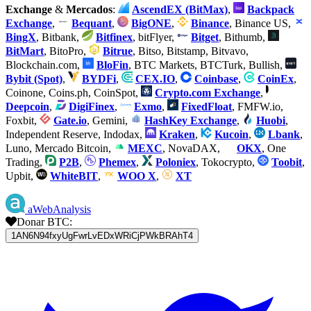
Exchange
&
Mercados
:
AscendEX (BitMax)
,
Backpack
Exchange
,
Bequant
,
BigONE
,
Binance
, Binance US,
BingX
, Bitbank,
Bitfinex
, bitFlyer,
Bitget
, Bithumb,
BitMart
, BitoPro,
Bitrue
, Bitso, Bitstamp, Bitvavo,
Blockchain.com,
BloFin
, BTC Markets, BTCTurk, Bullish,
Bybit (Spot)
,
BYDFi
,
CEX.IO
,
Coinbase
,
CoinEx
,
Coinone, Coins.ph, CoinSpot,
Crypto.com Exchange
,
Deepcoin
,
DigiFinex
,
Exmo
,
FixedFloat
, FMFW.io,
Foxbit,
Gate.io
, Gemini,
HashKey Exchange
,
Huobi
,
Independent Reserve, Indodax,
Kraken
,
Kucoin
,
Lbank
,
Luno, Mercado Bitcoin,
MEXC
, NovaDAX,
OKX
, One
Trading,
P2B
,
Phemex
,
Poloniex
, Tokocrypto,
Toobit
,
Upbit,
WhiteBIT
,
WOO X
,
XT
aWebAnalysis
Donar BTC:
1AN6N94fxyUgFwrLvEDxWRiCjPWkBRAhT4