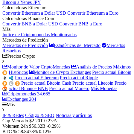
Bitcoin a Yenes JPY
Calculadoras Ethereum
Convertir Ethereum a Dólar USD
Convertir Ethereum a Euro
Calculadoras Binance Coin
Convertir BNB a Dólar USD
Convertir BNB a Euro
Más
Índice de Criptomonedas Monitoreadas
Mercados de Predicción
Mercados de Predicción
Estadísticas del Mercado
Mercados
Resueltos
Precios Crypto
Monitor de Valor CriptoMonedas
Análisis de Precios Máximos
Históricos
Monitor de Crypto Exchanges
Precio actual Bitcoin
Precio actual Ethereum
Precio actual Ripple
Precio actual Bitcoin Cash
Precio actual Litecoin
Precio
actual Binance BNB
Precio actual Monero
Más Monedas
Criptomonedas
34.665
Exchanges
204
Más
IP & Redes
Código & SEO
Noticias y artículos
Cap Mercado
$2.20T
0.23%
Volumen 24h
$56.32B
-0.29%
BTC %
58.8478%
0.12%