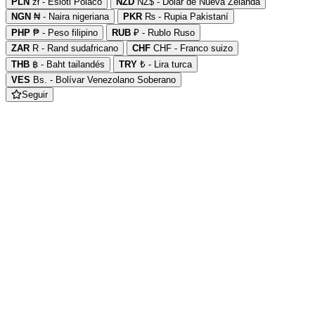
PLN
zł - Esloti Polaco
NZD
NZ$ - Dolar de Nueva Zelanda
NGN
₦ - Naira nigeriana
PKR
₨ - Rupia Pakistaní
PHP
₱ - Peso filipino
RUB
₽ - Rublo Ruso
ZAR
R - Rand sudafricano
CHF
CHF - Franco suizo
THB
฿ - Baht tailandés
TRY
₺ - Lira turca
VES
Bs. - Bolívar Venezolano Soberano
Seguir