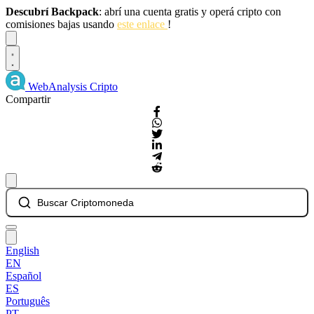
Descubrí Backpack
: abrí una cuenta gratis y operá cripto con
comisiones bajas usando
este enlace
!
Dismiss
WebAnalysis
Cripto
Compartir
Buscar Criptomoneda
English
EN
Español
ES
Português
PT