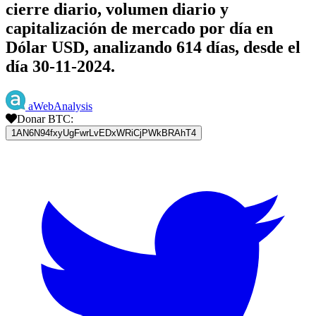
cierre diario, volumen diario y
capitalización de mercado por día en
Dólar USD, analizando 614 días, desde el
día 30-11-2024.
aWebAnalysis
Donar BTC:
1AN6N94fxyUgFwrLvEDxWRiCjPWkBRAhT4