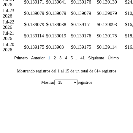
$0.139171
$0.139041
$0.139176
$0.139139
$24
2026
Jul-23
$0.139079
$0.139079
$0.139079
$0.139079
$10
2026
Jul-22
$0.139079
$0.139038
$0.139151
$0.139093
$16
2026
Jul-21
$0.139114
$0.139019
$0.139176
$0.139175
$18
2026
Jul-20
$0.139175
$0.13903
$0.139175
$0.139114
$16
2026
Primero
Anterior
1
2
3
4
5
…
41
Siguiente
Último
Mostrando registros del 1 al 15 de un total de 614 registros
Mostrar
registros