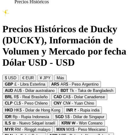
Precios Históricos
Precios Históricos de Ducky
(DUCKY), Información de
Volumen y Mercado por fecha
Dólar USD - USD
$ USD
€ EUR
¥ JPY
Más
GBP
£ - Libra Esterlina
ARS
AR$ - Peso Argentino
AUD
AU$ - Dólar australiano
BDT
Tk - Taka de Bangladesh
BRL
R$ - Real Brasileño
CAD
CA$ - Dolar Canadiense
CLP
CL$ - Peso Chileno
CNY
CN¥ - Yuan Chino
HKD
HK$ - Dolar de Hong Kong
INR
₹ - Rupia india
IDR
Rp - Rupia Indonesia
SGD
S$ - Dólar de Singapur
ILS
₪ - Nuevo Séquel israelí
KRW
₩ - Won Coreano
MYR
RM - Ringgit malayo
MXN
MX$ - Peso Mexicano