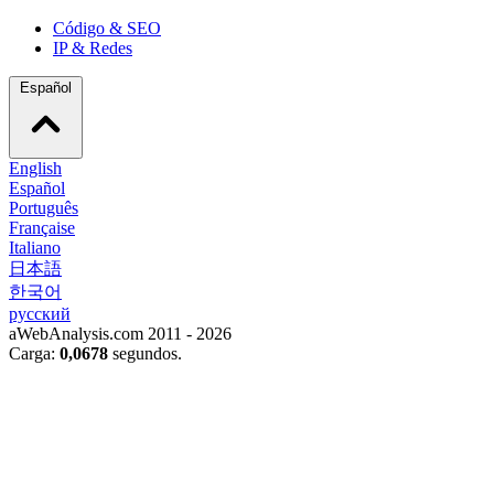
Código & SEO
IP & Redes
Español
English
Español
Português
Française
Italiano
日本語
한국어
русский
aWebAnalysis.com 2011 - 2026
Carga:
0,0678
segundos.