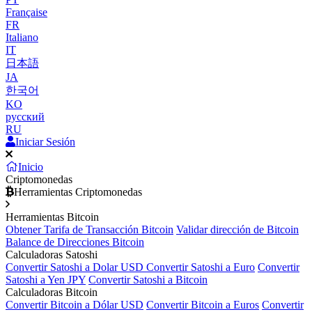
Française
FR
Italiano
IT
日本語
JA
한국어
KO
русский
RU
Iniciar Sesión
Inicio
Criptomonedas
Herramientas Criptomonedas
Herramientas Bitcoin
Obtener Tarifa de Transacción Bitcoin
Validar dirección de Bitcoin
Balance de Direcciones Bitcoin
Calculadoras Satoshi
Convertir Satoshi a Dolar USD
Convertir Satoshi a Euro
Convertir
Satoshi a Yen JPY
Convertir Satoshi a Bitcoin
Calculadoras Bitcoin
Convertir Bitcoin a Dólar USD
Convertir Bitcoin a Euros
Convertir