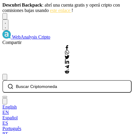
Descubrí Backpack
: abrí una cuenta gratis y operá cripto con
comisiones bajas usando
este enlace
!
Dismiss
WebAnalysis
Cripto
Compartir
Buscar Criptomoneda
English
EN
Español
ES
Português
PT