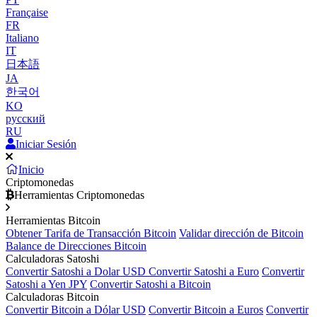
Française
FR
Italiano
IT
日本語
JA
한국어
KO
русский
RU
Iniciar Sesión
Inicio
Criptomonedas
Herramientas Criptomonedas
Herramientas Bitcoin
Obtener Tarifa de Transacción Bitcoin
Validar dirección de Bitcoin
Balance de Direcciones Bitcoin
Calculadoras Satoshi
Convertir Satoshi a Dolar USD
Convertir Satoshi a Euro
Convertir
Satoshi a Yen JPY
Convertir Satoshi a Bitcoin
Calculadoras Bitcoin
Convertir Bitcoin a Dólar USD
Convertir Bitcoin a Euros
Convertir