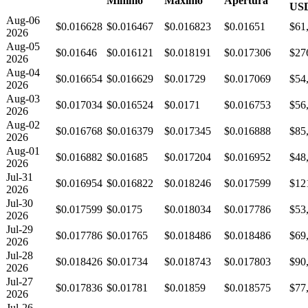
Mínimo
Máximo
Apertura
US
Aug-06
$0.016628
$0.016467
$0.016823
$0.01651
$61
2026
Aug-05
$0.01646
$0.016121
$0.018191
$0.017306
$27
2026
Aug-04
$0.016654
$0.016629
$0.01729
$0.017069
$54
2026
Aug-03
$0.017034
$0.016524
$0.0171
$0.016753
$56
2026
Aug-02
$0.016768
$0.016379
$0.017345
$0.016888
$85
2026
Aug-01
$0.016882
$0.01685
$0.017204
$0.016952
$48
2026
Jul-31
$0.016954
$0.016822
$0.018246
$0.017599
$12
2026
Jul-30
$0.017599
$0.0175
$0.018034
$0.017786
$53
2026
Jul-29
$0.017786
$0.01765
$0.018486
$0.018486
$69
2026
Jul-28
$0.018426
$0.01734
$0.018743
$0.017803
$90
2026
Jul-27
$0.017836
$0.01781
$0.01859
$0.018575
$77
2026
Jul-26