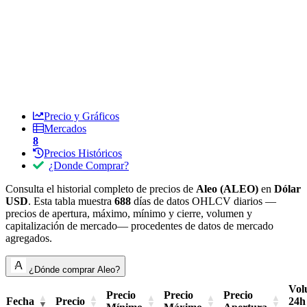
Precio y Gráficos
Mercados
8
Precios Históricos
¿Donde Comprar?
Consulta el historial completo de precios de
Aleo (ALEO)
en
Dólar
USD
. Esta tabla muestra
688
días de datos OHLCV diarios —
precios de apertura, máximo, mínimo y cierre, volumen y
capitalización de mercado— procedentes de datos de mercado
agregados.
¿Dónde comprar Aleo?
Vol
Precio
Precio
Precio
Fecha
Precio
24h