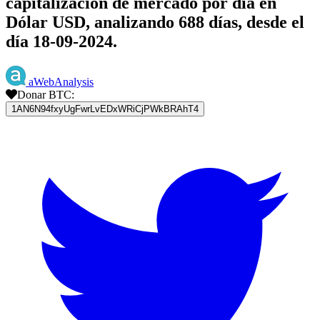
capitalización de mercado por día en
Dólar USD, analizando 688 días, desde el
día 18-09-2024.
aWebAnalysis
Donar BTC:
1AN6N94fxyUgFwrLvEDxWRiCjPWkBRAhT4