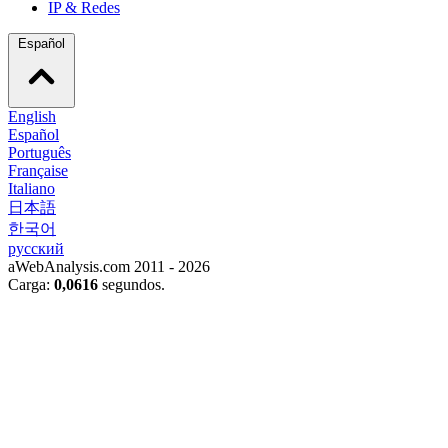
IP & Redes
Español
English
Español
Português
Française
Italiano
日本語
한국어
русский
aWebAnalysis.com 2011 - 2026
Carga:
0,0616
segundos.