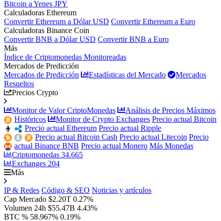
Bitcoin a Yenes JPY
Calculadoras Ethereum
Convertir Ethereum a Dólar USD
Convertir Ethereum a Euro
Calculadoras Binance Coin
Convertir BNB a Dólar USD
Convertir BNB a Euro
Más
Índice de Criptomonedas Monitoreadas
Mercados de Predicción
Mercados de Predicción
Estadísticas del Mercado
Mercados
Resueltos
Precios Crypto
Monitor de Valor CriptoMonedas
Análisis de Precios Máximos
Históricos
Monitor de Crypto Exchanges
Precio actual Bitcoin
Precio actual Ethereum
Precio actual Ripple
Precio actual Bitcoin Cash
Precio actual Litecoin
Precio
actual Binance BNB
Precio actual Monero
Más Monedas
Criptomonedas
34.665
Exchanges
204
Más
IP & Redes
Código & SEO
Noticias y artículos
Cap Mercado
$2.20T
0.27%
Volumen 24h
$55.47B
4.43%
BTC %
58.967%
0.19%