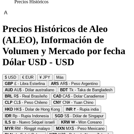
Precios Históricos
Precios Históricos de Aleo
(ALEO), Información de
Volumen y Mercado por fecha
Dólar USD - USD
$ USD
€ EUR
¥ JPY
Más
GBP
£ - Libra Esterlina
ARS
AR$ - Peso Argentino
AUD
AU$ - Dólar australiano
BDT
Tk - Taka de Bangladesh
BRL
R$ - Real Brasileño
CAD
CA$ - Dolar Canadiense
CLP
CL$ - Peso Chileno
CNY
CN¥ - Yuan Chino
HKD
HK$ - Dolar de Hong Kong
INR
₹ - Rupia india
IDR
Rp - Rupia Indonesia
SGD
S$ - Dólar de Singapur
ILS
₪ - Nuevo Séquel israelí
KRW
₩ - Won Coreano
MYR
RM - Ringgit malayo
MXN
MX$ - Peso Mexicano