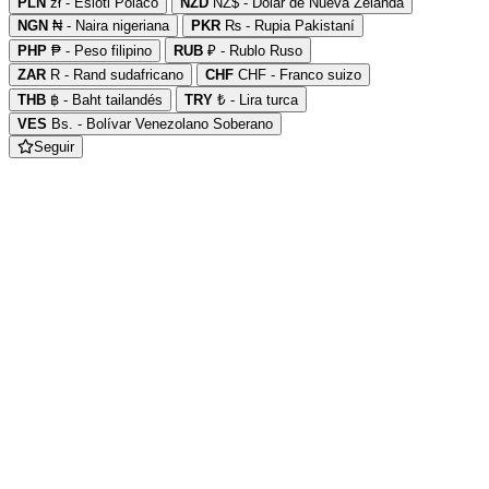
PLN
zł - Esloti Polaco
NZD
NZ$ - Dolar de Nueva Zelanda
NGN
₦ - Naira nigeriana
PKR
₨ - Rupia Pakistaní
PHP
₱ - Peso filipino
RUB
₽ - Rublo Ruso
ZAR
R - Rand sudafricano
CHF
CHF - Franco suizo
THB
฿ - Baht tailandés
TRY
₺ - Lira turca
VES
Bs. - Bolívar Venezolano Soberano
Seguir