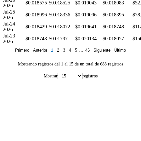
$0.018575
$0.018525
$0.019043
$0.018983
$52
2026
Jul-25
$0.018996
$0.018336
$0.019096
$0.018395
$78
2026
Jul-24
$0.018429
$0.018072
$0.019641
$0.018748
$11
2026
Jul-23
$0.018748
$0.01797
$0.020134
$0.018057
$15
2026
Primero
Anterior
1
2
3
4
5
…
46
Siguiente
Último
Mostrando registros del 1 al 15 de un total de 688 registros
Mostrar
registros