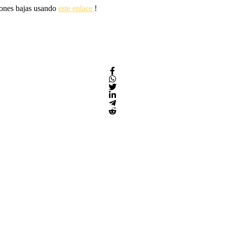
siones bajas usando
este enlace
!