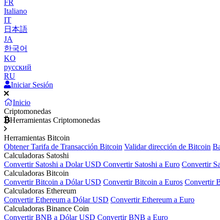
FR
Italiano
IT
日本語
JA
한국어
KO
русский
RU
Iniciar Sesión
Inicio
Criptomonedas
Herramientas Criptomonedas
Herramientas Bitcoin
Obtener Tarifa de Transacción Bitcoin
Validar dirección de Bitcoin
Ba
Calculadoras Satoshi
Convertir Satoshi a Dolar USD
Convertir Satoshi a Euro
Convertir S
Calculadoras Bitcoin
Convertir Bitcoin a Dólar USD
Convertir Bitcoin a Euros
Convertir 
Calculadoras Ethereum
Convertir Ethereum a Dólar USD
Convertir Ethereum a Euro
Calculadoras Binance Coin
Convertir BNB a Dólar USD
Convertir BNB a Euro