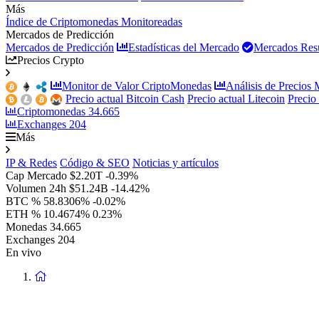
Más
Índice de Criptomonedas Monitoreadas
Mercados de Predicción
Mercados de Predicción
Estadísticas del Mercado
Mercados Resu
Precios Crypto
Monitor de Valor CriptoMonedas
Análisis de Precios
Precio actual Bitcoin Cash
Precio actual Litecoin
Precio
Criptomonedas
34.665
Exchanges
204
Más
IP & Redes
Código & SEO
Noticias y artículos
Cap Mercado
$2.20T
-0.39%
Volumen 24h
$51.24B
-14.42%
BTC %
58.8306%
-0.02%
ETH %
10.4674%
0.23%
Monedas
34.665
Exchanges
204
En vivo
Volver
a
la
Página