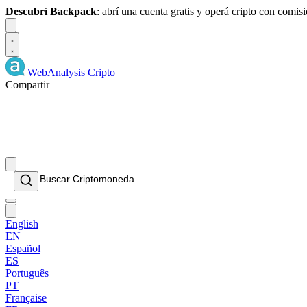
Descubrí Backpack
: abrí una cuenta gratis y operá cripto con comi
Dismiss
WebAnalysis
Cripto
Compartir
English
EN
Español
ES
Português
PT
Française