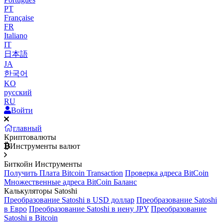
PT
Française
FR
Italiano
IT
日本語
JA
한국어
KO
русский
RU
Войти
главный
Криптовалюты
Инструменты валют
Биткойн Инструменты
Получить Плата Bitcoin Transaction
Проверка адреса BitCoin
Множественные адреса BitCoin Баланс
Калькуляторы Satoshi
Преобразование Satoshi в USD доллар
Преобразование Satoshi
в Евро
Преобразование Satoshi в иену JPY
Преобразование
Satoshi в Bitcoin