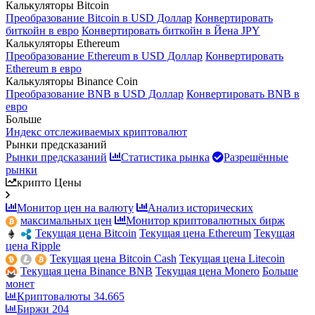
Калькуляторы Bitcoin
Преобразование Bitcoin в USD Доллар
Конвертировать
биткойн в евро
Конвертировать биткойн в Йена JPY
Калькуляторы Ethereum
Преобразование Ethereum в USD Доллар
Конвертировать
Ethereum в евро
Калькуляторы Binance Coin
Преобразование BNB в USD Доллар
Конвертировать BNB в
евро
Больше
Индекс отслеживаемых криптовалют
Рынки предсказаний
Рынки предсказаний
Статистика рынка
Разрешённые
рынки
крипто Цены
Монитор цен на валюту
Анализ исторических
максимальных цен
Монитор криптовалютных бирж
Текущая цена Bitcoin
Текущая цена Ethereum
Текущая
цена Ripple
Текущая цена Bitcoin Cash
Текущая цена Litecoin
Текущая цена Binance BNB
Текущая цена Monero
Больше
монет
Криптовалюты
34.665
Биржи
204