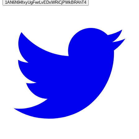
1AN6N94fxyUgFwrLvEDxWRiCjPWkBRAhT4