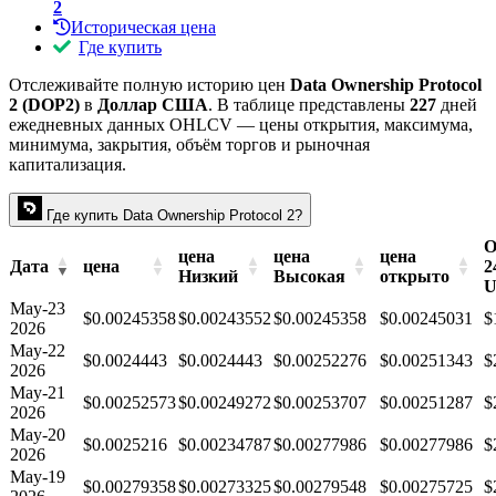
2
Историческая цена
Где купить
Отслеживайте полную историю цен
Data Ownership Protocol
2 (DOP2)
в
Доллар США
. В таблице представлены
227
дней
ежедневных данных OHLCV — цены открытия, максимума,
минимума, закрытия, объём торгов и рыночная
капитализация.
Где купить Data Ownership Protocol 2?
О
цена
цена
цена
Дата
цена
2
Низкий
Высокая
открыто
U
May-23
$0.00245358
$0.00243552
$0.00245358
$0.00245031
$
2026
May-22
$0.0024443
$0.0024443
$0.00252276
$0.00251343
$
2026
May-21
$0.00252573
$0.00249272
$0.00253707
$0.00251287
$
2026
May-20
$0.0025216
$0.00234787
$0.00277986
$0.00277986
$
2026
May-19
$0.00279358
$0.00273325
$0.00279548
$0.00275725
$