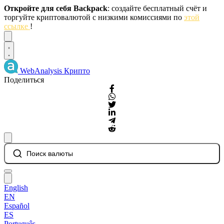
Откройте для себя Backpack
: создайте бесплатный счёт и
торгуйте криптовалютой с низкими комиссиями по
этой
ссылке
!
Dismiss
WebAnalysis
Крипто
Поделиться
Поиск валюты
English
EN
Español
ES
Português