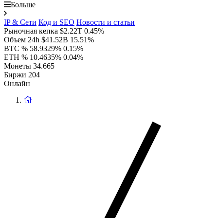
Больше
IP & Сети
Код и SEO
Новости и статьи
Рыночная кепка
$2.22T
0.45%
Объем 24h
$41.52B
15.51%
BTC %
58.9329%
0.15%
ETH %
10.4635%
0.04%
Монеты
34.665
Биржи
204
Онлайн
Вернуться
на
главную
страницу