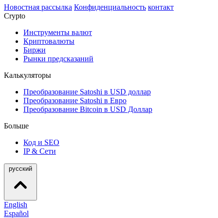
Новостная рассылка
Конфиденциальность
контакт
Crypto
Инструменты валют
Криптовалюты
Биржи
Рынки предсказаний
Калькуляторы
Преобразование Satoshi в USD доллар
Преобразование Satoshi в Евро
Преобразование Bitcoin в USD Доллар
Больше
Код и SEO
IP & Сети
русский
English
Español