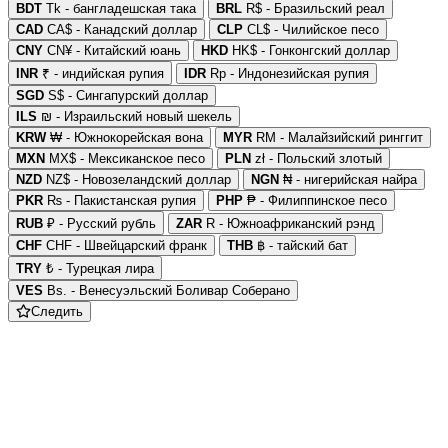
BDT
Tk - бангладешская така
BRL
R$ - Бразильский реал
CAD
CA$ - Канадский доллар
CLP
CL$ - Чилийское песо
CNY
CN¥ - Китайский юань
HKD
HK$ - Гонконгский доллар
INR
₹ - индийская рупия
IDR
Rp - Индонезийская рупия
SGD
S$ - Сингапурский доллар
ILS
₪ - Израильский новый шекель
KRW
₩ - Южнокорейская вона
MYR
RM - Малайзийский ринггит
MXN
MX$ - Мексиканское песо
PLN
zł - Польский злотый
NZD
NZ$ - Новозеландский доллар
NGN
₦ - нигерийская найра
PKR
₨ - Пакистанская рупия
PHP
₱ - Филиппинское песо
RUB
₽ - Русский рубль
ZAR
R - Южноафриканский рэнд
CHF
CHF - Швейцарский франк
THB
฿ - тайский бат
TRY
₺ - Турецкая лира
VES
Bs. - Венесуэльский Боливар Соберано
Следить