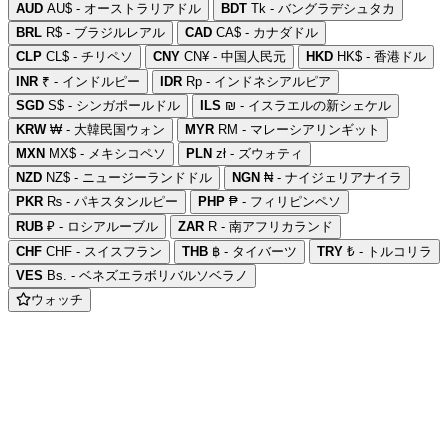
AUD
AU$ - オーストラリアドル
BDT
Tk - バングラデシュタカ
BRL
R$ - ブラジルレアル
CAD
CA$ - カナダドル
CLP
CL$ - チリペソ
CNY
CN¥ - 中国人民元
HKD
HK$ - 香港ドル
INR
₹ - インドルピー
IDR
Rp - インドネシアルピア
SGD
S$ - シンガポールドル
ILS
₪ - イスラエルの新シェケル
KRW
₩ - 大韓民国ウォン
MYR
RM - マレーシアリンギット
MXN
MX$ - メキシコペソ
PLN
zł - ズウォティ
NZD
NZ$ - ニュージーランドドル
NGN
₦ - ナイジェリアナイラ
PKR
₨ - パキスタンルピー
PHP
₱ - フィリピンペソ
RUB
₽ - ロシアルーブル
ZAR
R - 南アフリカランド
CHF
CHF - スイスフラン
THB
฿ - タイバーツ
TRY
₺ - トルコリラ
VES
Bs. - ベネズエラボリバルソベラノ
ウォッチ