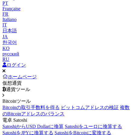
PT
Française
FR
Italiano
IT
日本語
JA
한국어
KO
русский
RU
ログイン
ホームページ
仮想通貨
通貨ツール
Bitcoinツール
Bitcoinの取引手数料を得る
ビットコムアドレスの検証
複数
のBitcoinアドレスのバランス
電卓 Satoshi
SatoshiからUSD Dollarに換算
Satoshiをユーロに換算する
SatoshiをJPYに換算する
SatoshiをBitcoinに変換する