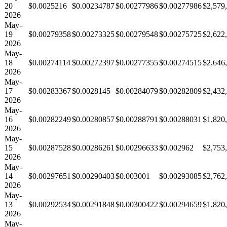
20
$0.0025216
$0.00234787
$0.00277986
$0.00277986
$2,579
2026
May-
19
$0.00279358
$0.00273325
$0.00279548
$0.00275725
$2,622
2026
May-
18
$0.00274114
$0.00272397
$0.00277355
$0.00274515
$2,646
2026
May-
17
$0.00283367
$0.0028145
$0.00284079
$0.00282809
$2,432
2026
May-
16
$0.00282249
$0.00280857
$0.00288791
$0.00288031
$1,820
2026
May-
15
$0.00287528
$0.00286261
$0.00296633
$0.002962
$2,753
2026
May-
14
$0.00297651
$0.00290403
$0.003001
$0.00293085
$2,762
2026
May-
13
$0.00292534
$0.00291848
$0.00300422
$0.00294659
$1,820
2026
May-