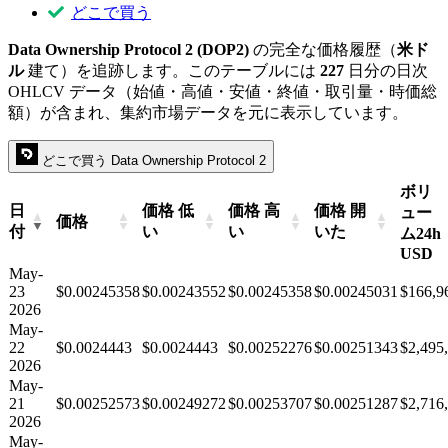
どこで買う
Data Ownership Protocol 2 (DOP2)
の完全な価格履歴（
米ド
ル
建て）を追跡します。このテーブルには
227
日分の日次
OHLCV データ（始値・高値・安値・終値・取引量・時価総
額）が含まれ、集約市場データを元に表示しています。
どこで買う Data Ownership Protocol 2
ボリ
日
価格 低
価格 高
価格 開
ュー
価格
付
い
い
いた
ム24h
USD
May-
23
$0.00245358
$0.00243552
$0.00245358
$0.00245031
$166,9
2026
May-
22
$0.0024443
$0.0024443
$0.00252276
$0.00251343
$2,495
2026
May-
21
$0.00252573
$0.00249272
$0.00253707
$0.00251287
$2,716
2026
May-