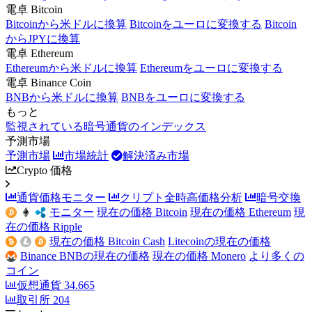
電卓 Bitcoin
Bitcoinから米ドルに換算
Bitcoinをユーロに変換する
Bitcoin
からJPYに換算
電卓 Ethereum
Ethereumから米ドルに換算
Ethereumをユーロに変換する
電卓 Binance Coin
BNBから米ドルに換算
BNBをユーロに変換する
もっと
監視されている暗号通貨のインデックス
予測市場
予測市場
市場統計
解決済み市場
Crypto 価格
通貨価格モニター
クリプト全時高価格分析
暗号交換
モニター
現在の価格 Bitcoin
現在の価格 Ethereum
現
在の価格 Ripple
現在の価格 Bitcoin Cash
Litecoinの現在の価格
Binance BNBの現在の価格
現在の価格 Monero
より多くの
コイン
仮想通貨
34.665
取引所
204