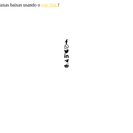
 taxas baixas usando o
este link
!