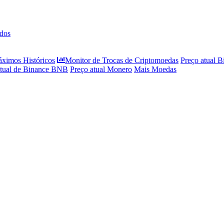
dos
áximos Históricos
Monitor de Trocas de Criptomoedas
Preço atual B
atual de Binance BNB
Preço atual Monero
Mais Moedas