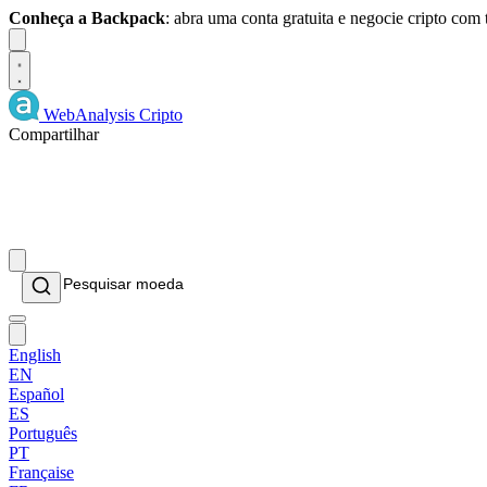
Conheça a Backpack
: abra uma conta gratuita e negocie cripto com
Dismiss
WebAnalysis
Cripto
Compartilhar
English
EN
Español
ES
Português
PT
Française