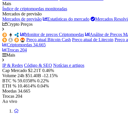
Mais
Índice de criptomoedas monitoradas
Mercados de previsão
Mercados de previsão
Estatísticas do mercado
Mercados Resolvi
Crypto Preços
Monitor de preços Criptomoedas
Análise de Preços M
Preço atual Bitcoin Cash
Preço atual de Litecoin
Preço 
Criptomoedas
34.665
Trocas
204
Mais
IP & Redes
Código & SEO
Notícias e artigos
Cap Mercado
$2.21T
0.46%
Volume 24h
$51.40B
-12.15%
BTC %
59.0358%
0.22%
ETH %
10.4614%
0.04%
Moedas
34.665
Trocas
204
Ao vivo
Voltar
à
página
principal