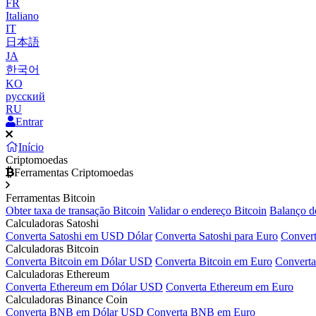
FR
Italiano
IT
日本語
JA
한국어
KO
русский
RU
Entrar
Início
Criptomoedas
Ferramentas Criptomoedas
Ferramentas Bitcoin
Obter taxa de transação Bitcoin
Validar o endereço Bitcoin
Balanço d
Calculadoras Satoshi
Converta Satoshi em USD Dólar
Converta Satoshi para Euro
Convert
Calculadoras Bitcoin
Converta Bitcoin em Dólar USD
Converta Bitcoin em Euro
Converta
Calculadoras Ethereum
Converta Ethereum em Dólar USD
Converta Ethereum em Euro
Calculadoras Binance Coin
Converta BNB em Dólar USD
Converta BNB em Euro