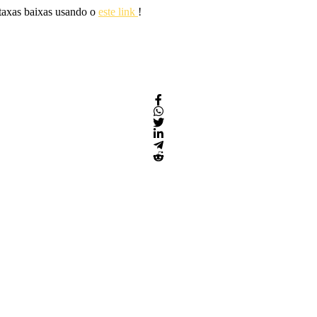
 taxas baixas usando o
este link
!