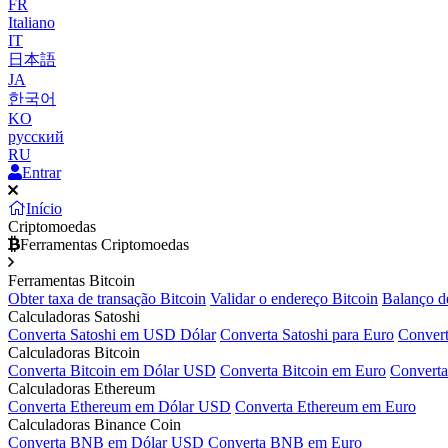
FR
Italiano
IT
日本語
JA
한국어
KO
русский
RU
Entrar
Início
Criptomoedas
Ferramentas Criptomoedas
Ferramentas Bitcoin
Obter taxa de transação Bitcoin
Validar o endereço Bitcoin
Balanço d
Calculadoras Satoshi
Converta Satoshi em USD Dólar
Converta Satoshi para Euro
Convert
Calculadoras Bitcoin
Converta Bitcoin em Dólar USD
Converta Bitcoin em Euro
Converta
Calculadoras Ethereum
Converta Ethereum em Dólar USD
Converta Ethereum em Euro
Calculadoras Binance Coin
Converta BNB em Dólar USD
Converta BNB em Euro