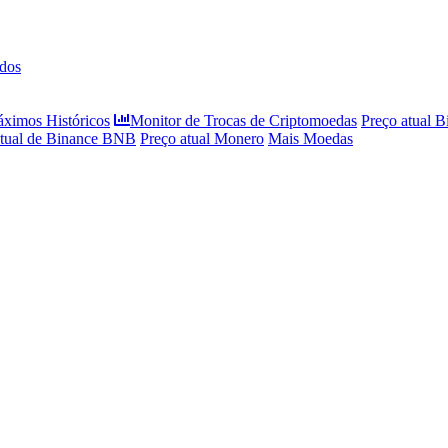
dos
áximos Históricos
Monitor de Trocas de Criptomoedas
Preço atual B
atual de Binance BNB
Preço atual Monero
Mais Moedas