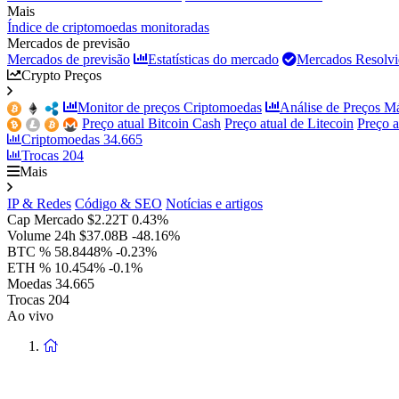
Mais
Índice de criptomoedas monitoradas
Mercados de previsão
Mercados de previsão
Estatísticas do mercado
Mercados Resolvi
Crypto Preços
Monitor de preços Criptomoedas
Análise de Preços M
Preço atual Bitcoin Cash
Preço atual de Litecoin
Preço 
Criptomoedas
34.665
Trocas
204
Mais
IP & Redes
Código & SEO
Notícias e artigos
Cap Mercado
$2.22T
0.43%
Volume 24h
$37.08B
-48.16%
BTC %
58.8448%
-0.23%
ETH %
10.454%
-0.1%
Moedas
34.665
Trocas
204
Ao vivo
Voltar
à
página
principal