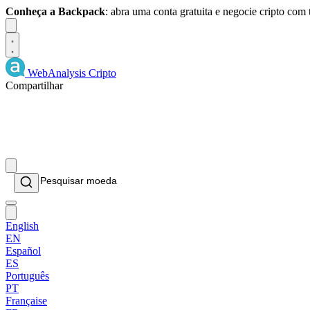
Conheça a Backpack
: abra uma conta gratuita e negocie cripto com
Dismiss
WebAnalysis
Cripto
Compartilhar
English
EN
Español
ES
Português
PT
Française