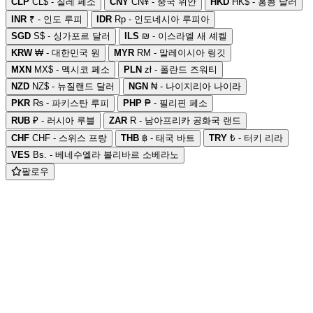
CLP
CL$ - 칠레 페소
CNY
CN¥ - 중국 위안
HKD
HK$ - 홍콩 달러
INR
₹ - 인도 루피
IDR
Rp - 인도네시아 루피아
SGD
S$ - 싱가포르 달러
ILS
₪ - 이스라엘 새 셰켈
KRW
₩ - 대한민국 원
MYR
RM - 말레이시아 링깃
MXN
MX$ - 멕시코 페소
PLN
zł - 폴란드 즈워티
NZD
NZ$ - 뉴질랜드 달러
NGN
₦ - 나이지리아 나이라
PKR
₨ - 파키스탄 루피
PHP
₱ - 필리핀 페소
RUB
₽ - 러시아 루블
ZAR
R - 남아프리카 공화국 랜드
CHF
CHF - 스위스 프랑
THB
฿ - 태국 바트
TRY
₺ - 터키 리라
VES
Bs. - 베네수엘라 볼리바르 소베라노
팔로우