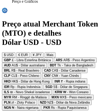
Preço e Gráficos
Preço atual Merchant Token
(MTO) e detalhes
Dólar USD - USD
$ USD
€ EUR
¥ JPY
Mais
GBP
£ - Libra Esterlina Britânica
ARS
AR$ - Peso Argentino
AUD
AU$ - Dólar australiano
BDT
Tk - Taka de Bangladesh
BRL
R$ - Real Brasileiro
CAD
CA$ - Dólar Canadense
CLP
CL$ - Peso Chileno
CNY
CN¥ - Yuan Chinês
HKD
HK$ - Dólar de Hong Kong
INR
₹ - Rupia indiana
IDR
Rp - Rupia Indonésia
SGD
S$ - Dólar de Singapura
ILS
₪ - Novo Shekel israelense
KRW
₩ - Won Coreano
MYR
RM - Ringgit da Malásia
MXN
MX$ - Peso mexicano
PLN
zł - Zloty Polaco
NZD
NZ$ - Dólar da Nova Zelândia
NGN
₦ - Naira nigeriana
PKR
₨ - Rupia Paquistanesa