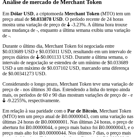
Análise de mercado de Merchant Token
Em
Dólar USD
, a criptomoeda
Merchant Token
(MTO) tem um
preço atual de
$0.033878
USD
. O período recente de 24 horas
mostra uma variação de preço de
-3.23%
. A última hora trouxe
uma mudança de
-
, enquanto a última semana exibiu uma variação
de
-
.
Durante o último dia, Merchant Token foi negociada entre
$0.033689
USD e
$0.035011
USD, resultando em um intervalo de
preços diários de
-$0.001133
USD. Durante a última semana, o
intervalo de negociação se estendeu de um mínimo de
$0.033689
USD a um máximo de
$0.037102
USD, marcando uma diferença
de $0.00341273 USD.
Considerando o longo prazo, Merchant Token teve uma variação de
preço de
-
nos últimos 30 dias. Estendendo a linha do tempo ainda
mais, os períodos de 60 e 90 dias mostram variações de preço de
-
e
-9.2255%
, respectivamente.
Em relação à sua paridade com o
Par de Bitcoin
, Merchant Token
(MTO) tem um preço atual de
Ƀ0.00000043
, com uma variação nas
últimas 24 horas de Ƀ0.00000001. Nas últimas 24 horas, o preço de
abertura foi Ƀ0.00000044, o preço mais baixo foi
Ƀ0.00000043
, e o
preço mais alto foi
Ƀ0.00000044
. Nos últimos 7 dias, o preço mais