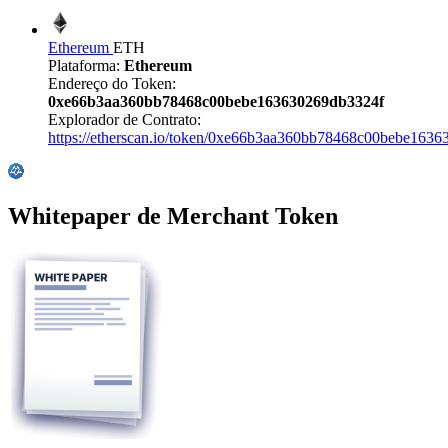
Ethereum
ETH
Plataforma:
Ethereum
Endereço do Token:
0xe66b3aa360bb78468c00bebe163630269db3324f
Explorador de Contrato:
https://etherscan.io/token/0xe66b3aa360bb78468c00bebe163
Whitepaper de Merchant Token