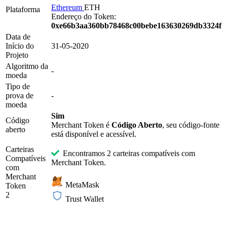
Ethereum
ETH
Plataforma
Endereço do Token:
0xe66b3aa360bb78468c00bebe163630269db3324f
Data de
Início do
31-05-2020
Projeto
Algoritmo da
-
moeda
Tipo de
prova de
-
moeda
Sim
Código
Merchant Token é
Código Aberto
, seu código-fonte
aberto
está disponível e acessível.
Carteiras
Encontramos 2 carteiras compatíveis com
Compatíveis
Merchant Token.
com
Merchant
MetaMask
Token
2
Trust Wallet