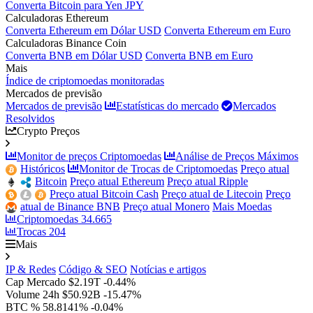
Converta Bitcoin para Yen JPY
Calculadoras Ethereum
Converta Ethereum em Dólar USD
Converta Ethereum em Euro
Calculadoras Binance Coin
Converta BNB em Dólar USD
Converta BNB em Euro
Mais
Índice de criptomoedas monitoradas
Mercados de previsão
Mercados de previsão
Estatísticas do mercado
Mercados
Resolvidos
Crypto Preços
Monitor de preços Criptomoedas
Análise de Preços Máximos
Históricos
Monitor de Trocas de Criptomoedas
Preço atual
Bitcoin
Preço atual Ethereum
Preço atual Ripple
Preço atual Bitcoin Cash
Preço atual de Litecoin
Preço
atual de Binance BNB
Preço atual Monero
Mais Moedas
Criptomoedas
34.665
Trocas
204
Mais
IP & Redes
Código & SEO
Notícias e artigos
Cap Mercado
$2.19T
-0.44%
Volume 24h
$50.92B
-15.47%
BTC %
58.8141%
-0.04%