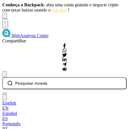
Conheça a Backpack
: abra uma conta gratuita e negocie cripto
com taxas baixas usando o
este link
!
Dismiss
WebAnalysis
Cripto
Compartilhar
Pesquisar moeda
English
EN
Español
ES
Português
PT