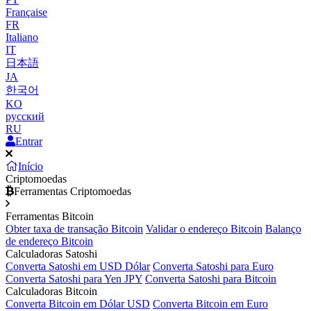
Française
FR
Italiano
IT
日本語
JA
한국어
KO
русский
RU
Entrar
Início
Criptomoedas
Ferramentas Criptomoedas
Ferramentas Bitcoin
Obter taxa de transação Bitcoin
Validar o endereço Bitcoin
Balanço
de endereço Bitcoin
Calculadoras Satoshi
Converta Satoshi em USD Dólar
Converta Satoshi para Euro
Converta Satoshi para Yen JPY
Converta Satoshi para Bitcoin
Calculadoras Bitcoin
Converta Bitcoin em Dólar USD
Converta Bitcoin em Euro