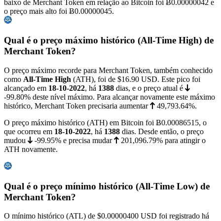
baixo de Merchant Token em relação ao Bitcoin foi
Ƀ0.00000042
e
o preço mais alto foi
Ƀ0.00000045
.
Qual é o preço máximo histórico (All-Time High) de
Merchant Token?
O preço máximo recorde para Merchant Token, também conhecido
como
All-Time High
(ATH), foi de
$16.90
USD. Este pico foi
alcançado em
18-10-2022
, há
1388
dias, e o preço atual é
-99.80%
deste nível máximo. Para alcançar novamente este máximo
histórico, Merchant Token precisaria aumentar
49,793.64%
.
O preço máximo histórico (ATH) em Bitcoin foi
Ƀ0.00086515
, o
que ocorreu em
18-10-2022
, há
1388
dias. Desde então, o preço
mudou
-99.95%
e precisa mudar
201,096.79%
para atingir o
ATH novamente.
Qual é o preço mínimo histórico (All-Time Low) de
Merchant Token?
O mínimo histórico (ATL) de
$0.00000400
USD foi registrado há