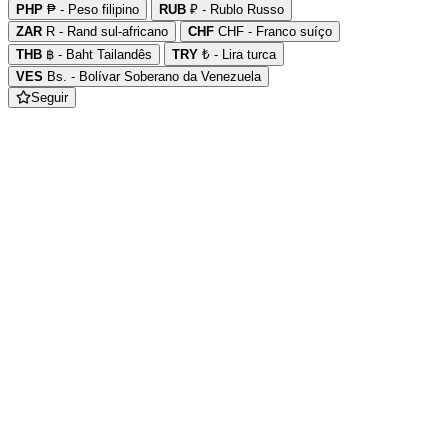
PHP
₱ - Peso filipino
RUB
₽ - Rublo Russo
ZAR
R - Rand sul-africano
CHF
CHF - Franco suíço
THB
฿ - Baht Tailandês
TRY
₺ - Lira turca
VES
Bs. - Bolívar Soberano da Venezuela
Seguir