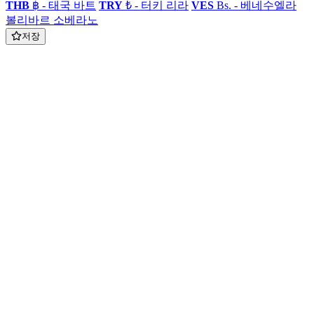
THB
฿ - 태국 바트
TRY
₺ - 터키 리라
VES
Bs. - 베네수엘라
볼리바르 소베라노
저장