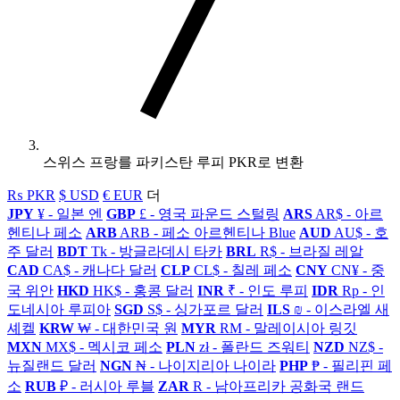
스위스 프랑를 파키스탄 루피 PKR로 변환
₨ PKR
$ USD
€ EUR
더
JPY
¥ - 일본 엔
GBP
£ - 영국 파운드 스털링
ARS
AR$ - 아르
헨티나 페소
ARB
ARB - 페소 아르헨티나 Blue
AUD
AU$ - 호
주 달러
BDT
Tk - 방글라데시 타카
BRL
R$ - 브라질 레알
CAD
CA$ - 캐나다 달러
CLP
CL$ - 칠레 페소
CNY
CN¥ - 중
국 위안
HKD
HK$ - 홍콩 달러
INR
₹ - 인도 루피
IDR
Rp - 인
도네시아 루피아
SGD
S$ - 싱가포르 달러
ILS
₪ - 이스라엘 새
셰켈
KRW
₩ - 대한민국 원
MYR
RM - 말레이시아 링깃
MXN
MX$ - 멕시코 페소
PLN
zł - 폴란드 즈워티
NZD
NZ$ -
뉴질랜드 달러
NGN
₦ - 나이지리아 나이라
PHP
₱ - 필리핀 페
소
RUB
₽ - 러시아 루블
ZAR
R - 남아프리카 공화국 랜드