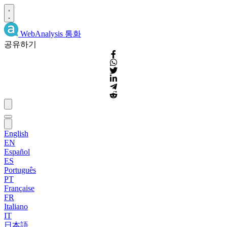
WebAnalysis
통화
공유하기
English
EN
Español
ES
Português
PT
Française
FR
Italiano
IT
日本語