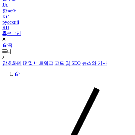
JA
한국어
KO
русский
RU
로그인
홈
더
암호화폐
IP 및 네트워크
코드 및 SEO
뉴스와 기사
홈
페
이
지
로
돌
아
가
기