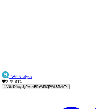
aWebAnalysis
기부 BTC:
1AN6N94fxyUgFwrLvEDxWRiCjPWkBRAhT4