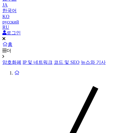
JA
한국어
KO
русский
RU
로그인
홈
더
암호화폐
IP 및 네트워크
코드 및 SEO
뉴스와 기사
홈
페
이
지
로
돌
아
가
기