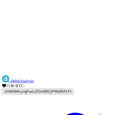
aWebAnalysis
기부 BTC:
1AN6N94fxyUgFwrLvEDxWRiCjPWkBRAhT4