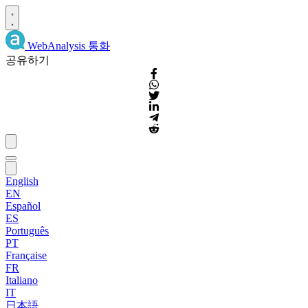
WebAnalysis
통화
공유하기
English
EN
Español
ES
Português
PT
Française
FR
Italiano
IT
日本語