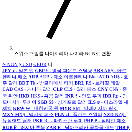
스위스 프랑를 나이지리아 나이라 NGN로 변환
₦ NGN
$ USD
€ EUR
더
JPY
¥ - 일본 엔
GBP
£ - 영국 파운드 스털링
ARS
AR$ - 아르
헨티나 페소
ARB
ARB - 페소 아르헨티나 Blue
AUD
AU$ - 호
주 달러
BDT
Tk - 방글라데시 타카
BRL
R$ - 브라질 레알
CAD
CA$ - 캐나다 달러
CLP
CL$ - 칠레 페소
CNY
CN¥ - 중
국 위안
HKD
HK$ - 홍콩 달러
INR
₹ - 인도 루피
IDR
Rp - 인
도네시아 루피아
SGD
S$ - 싱가포르 달러
ILS
₪ - 이스라엘 새
셰켈
KRW
₩ - 대한민국 원
MYR
RM - 말레이시아 링깃
MXN
MX$ - 멕시코 페소
PLN
zł - 폴란드 즈워티
NZD
NZ$ -
뉴질랜드 달러
PKR
₨ - 파키스탄 루피
PHP
₱ - 필리핀 페소
RUB
₽ - 러시아 루블
ZAR
R - 남아프리카 공화국 랜드
THB
฿