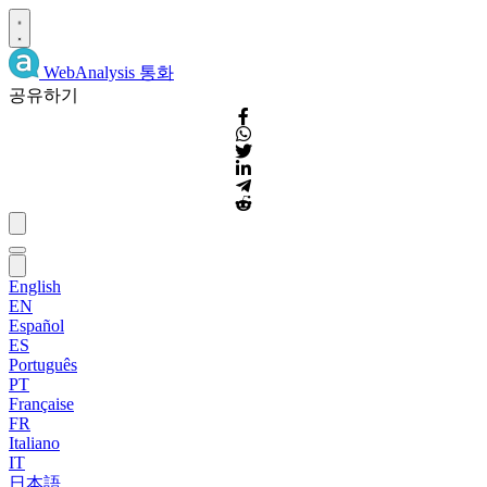
WebAnalysis
통화
공유하기
English
EN
Español
ES
Português
PT
Française
FR
Italiano
IT
日本語