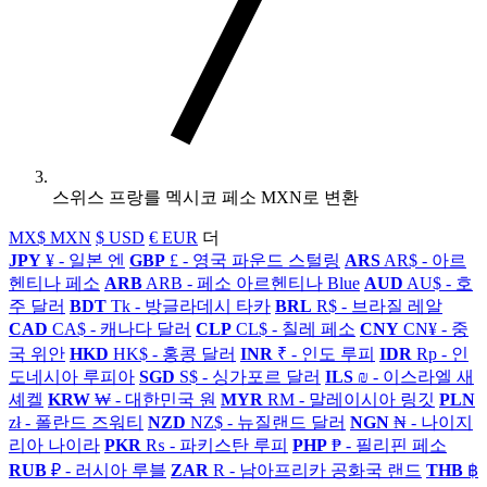
스위스 프랑를 멕시코 페소 MXN로 변환
MX$ MXN
$ USD
€ EUR
더
JPY
¥ - 일본 엔
GBP
£ - 영국 파운드 스털링
ARS
AR$ - 아르
헨티나 페소
ARB
ARB - 페소 아르헨티나 Blue
AUD
AU$ - 호
주 달러
BDT
Tk - 방글라데시 타카
BRL
R$ - 브라질 레알
CAD
CA$ - 캐나다 달러
CLP
CL$ - 칠레 페소
CNY
CN¥ - 중
국 위안
HKD
HK$ - 홍콩 달러
INR
₹ - 인도 루피
IDR
Rp - 인
도네시아 루피아
SGD
S$ - 싱가포르 달러
ILS
₪ - 이스라엘 새
셰켈
KRW
₩ - 대한민국 원
MYR
RM - 말레이시아 링깃
PLN
zł - 폴란드 즈워티
NZD
NZ$ - 뉴질랜드 달러
NGN
₦ - 나이지
리아 나이라
PKR
₨ - 파키스탄 루피
PHP
₱ - 필리핀 페소
RUB
₽ - 러시아 루블
ZAR
R - 남아프리카 공화국 랜드
THB
฿