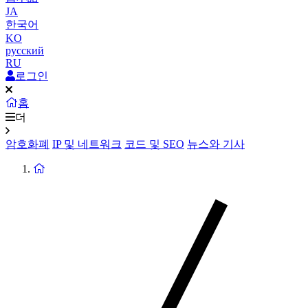
JA
한국어
KO
русский
RU
로그인
홈
더
암호화폐
IP 및 네트워크
코드 및 SEO
뉴스와 기사
홈
페
이
지
로
돌
아
가
기