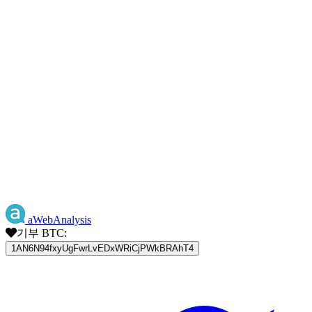
aWebAnalysis
기부 BTC:
1AN6N94fxyUgFwrLvEDxWRiCjPWkBRAhT4