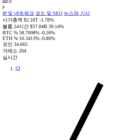
더
IP 및 네트워크
코드 및 SEO
뉴스와 기사
시가총액
$2.18T
-1.78%
볼륨 24시간
$57.04B
39.14%
BTC %
58.7098%
-0.26%
ETH %
10.3413%
-0.86%
코인
34.665
거래소
204
실시간
홈
페
이
지
로
돌
아
가
기