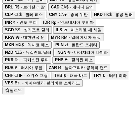
BRL
R$ - 브라질 레알
CAD
CA$ - 캐나다 달러
CLP
CL$ - 칠레 페소
CNY
CN¥ - 중국 위안
HKD
HK$ - 홍콩 달러
INR
₹ - 인도 루피
IDR
Rp - 인도네시아 루피아
SGD
S$ - 싱가포르 달러
ILS
₪ - 이스라엘 새 셰켈
KRW
₩ - 대한민국 원
MYR
RM - 말레이시아 링깃
MXN
MX$ - 멕시코 페소
PLN
zł - 폴란드 즈워티
NZD
NZ$ - 뉴질랜드 달러
NGN
₦ - 나이지리아 나이라
PKR
₨ - 파키스탄 루피
PHP
₱ - 필리핀 페소
RUB
₽ - 러시아 루블
ZAR
R - 남아프리카 공화국 랜드
CHF
CHF - 스위스 프랑
THB
฿ - 태국 바트
TRY
₺ - 터키 리라
VES
Bs. - 베네수엘라 볼리바르 소베라노
팔로우