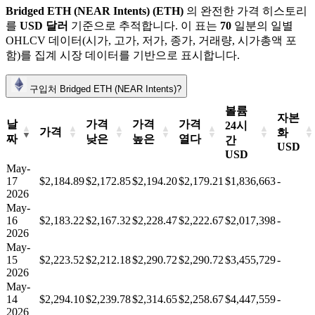
Bridged ETH (NEAR Intents) (ETH)
의 완전한 가격 히스토리
를
USD 달러
기준으로 추적합니다. 이 표는
70
일분의 일별
OHLCV 데이터(시가, 고가, 저가, 종가, 거래량, 시가총액 포
함)를 집계 시장 데이터를 기반으로 표시합니다.
구입처 Bridged ETH (NEAR Intents)?
볼륨
자본
날
가격
가격
가격
24시
가격
화
짜
낮은
높은
열다
간
USD
USD
May-
17
$2,184.89
$2,172.85
$2,194.20
$2,179.21
$1,836,663
-
2026
May-
16
$2,183.22
$2,167.32
$2,228.47
$2,222.67
$2,017,398
-
2026
May-
15
$2,223.52
$2,212.18
$2,290.72
$2,290.72
$3,455,729
-
2026
May-
14
$2,294.10
$2,239.78
$2,314.65
$2,258.67
$4,447,559
-
2026