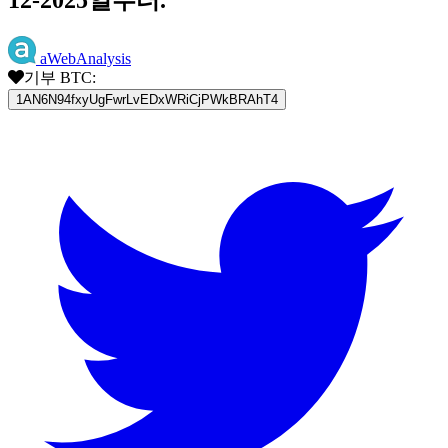
aWebAnalysis
기부 BTC:
1AN6N94fxyUgFwrLvEDxWRiCjPWkBRAhT4