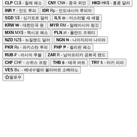
CLP
CL$ - 칠레 페소
CNY
CN¥ - 중국 위안
HKD
HK$ - 홍콩 달러
INR
₹ - 인도 루피
IDR
Rp - 인도네시아 루피아
SGD
S$ - 싱가포르 달러
ILS
₪ - 이스라엘 새 셰켈
KRW
₩ - 대한민국 원
MYR
RM - 말레이시아 링깃
MXN
MX$ - 멕시코 페소
PLN
zł - 폴란드 즈워티
NZD
NZ$ - 뉴질랜드 달러
NGN
₦ - 나이지리아 나이라
PKR
₨ - 파키스탄 루피
PHP
₱ - 필리핀 페소
RUB
₽ - 러시아 루블
ZAR
R - 남아프리카 공화국 랜드
CHF
CHF - 스위스 프랑
THB
฿ - 태국 바트
TRY
₺ - 터키 리라
VES
Bs. - 베네수엘라 볼리바르 소베라노
팔로우