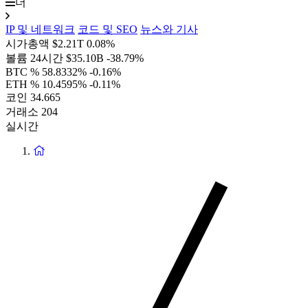
더
IP 및 네트워크
코드 및 SEO
뉴스와 기사
시가총액
$2.21T
0.08%
볼륨 24시간
$35.10B
-38.79%
BTC %
58.8332%
-0.16%
ETH %
10.4595%
-0.11%
코인
34.665
거래소
204
실시간
홈
페
이
지
로
돌
아
가
기