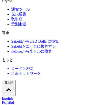
Crypto
通貨ツール
仮想通貨
取引所
予測市場
電卓
SatoshiからUSD Dollarに換算
Satoshiをユーロに換算する
Bitcoinから米ドルに換算
もっと
コードとSEO
IP＆ネットワーク
日本語
English
Español