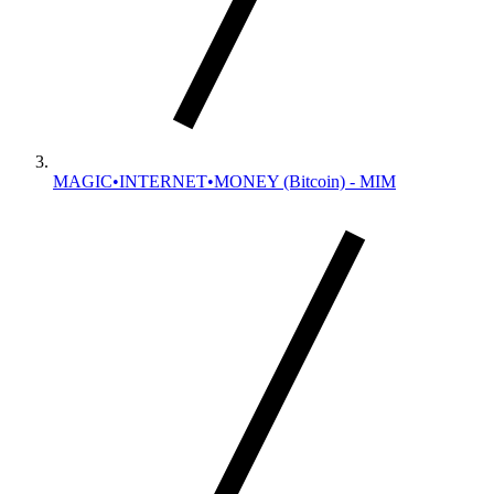
MAGIC•INTERNET•MONEY (Bitcoin) - MIM