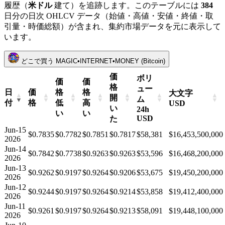
履歴（
米ドル
建て）を追跡します。このテーブルには
384
日分の日次 OHLCV データ（始値・高値・安値・終値・取
引量・時価総額）が含まれ、集約市場データを元に表示して
います。
どこで買う MAGIC•INTERNET•MONEY (Bitcoin)
価
ボリ
価
価
格
ュー
日
価
格
格
大文字
開
ム
付
格
低
高
USD
い
24h
い
い
USD
た
Jun-15
$0.7835
$0.7782
$0.7851
$0.7817
$58,381
$16,453,500,000
2026
Jun-14
$0.7842
$0.7738
$0.9263
$0.9263
$53,596
$16,468,200,000
2026
Jun-13
$0.9262
$0.9197
$0.9264
$0.9206
$53,675
$19,450,200,000
2026
Jun-12
$0.9244
$0.9197
$0.9264
$0.9214
$53,858
$19,412,400,000
2026
Jun-11
$0.9261
$0.9197
$0.9264
$0.9213
$58,091
$19,448,100,000
2026