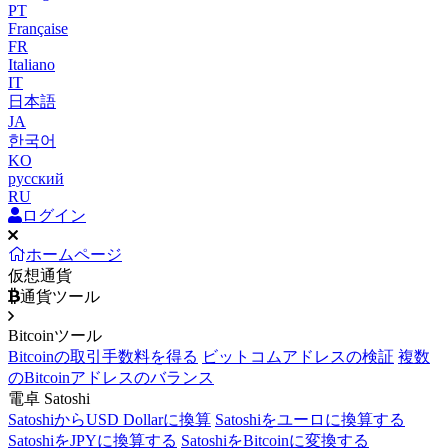
PT
Française
FR
Italiano
IT
日本語
JA
한국어
KO
русский
RU
ログイン
ホームページ
仮想通貨
通貨ツール
Bitcoinツール
Bitcoinの取引手数料を得る
ビットコムアドレスの検証
複数
のBitcoinアドレスのバランス
電卓 Satoshi
SatoshiからUSD Dollarに換算
Satoshiをユーロに換算する
SatoshiをJPYに換算する
SatoshiをBitcoinに変換する