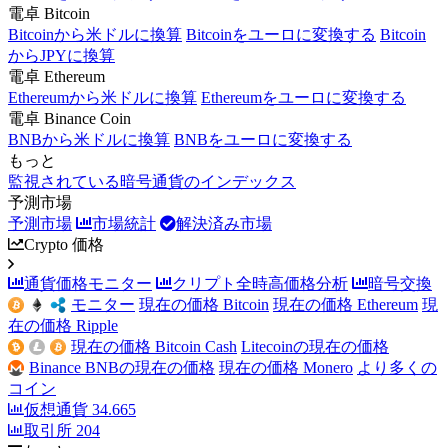
電卓 Bitcoin
Bitcoinから米ドルに換算
Bitcoinをユーロに変換する
Bitcoin
からJPYに換算
電卓 Ethereum
Ethereumから米ドルに換算
Ethereumをユーロに変換する
電卓 Binance Coin
BNBから米ドルに換算
BNBをユーロに変換する
もっと
監視されている暗号通貨のインデックス
予測市場
予測市場
市場統計
解決済み市場
Crypto 価格
通貨価格モニター
クリプト全時高価格分析
暗号交換
モニター
現在の価格 Bitcoin
現在の価格 Ethereum
現
在の価格 Ripple
現在の価格 Bitcoin Cash
Litecoinの現在の価格
Binance BNBの現在の価格
現在の価格 Monero
より多くの
コイン
仮想通貨
34.665
取引所
204