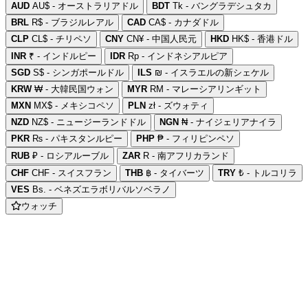
AUD
AU$ - オーストラリアドル
BDT
Tk - バングラデシュタカ
BRL
R$ - ブラジルレアル
CAD
CA$ - カナダドル
CLP
CL$ - チリペソ
CNY
CN¥ - 中国人民元
HKD
HK$ - 香港ドル
INR
₹ - インドルピー
IDR
Rp - インドネシアルピア
SGD
S$ - シンガポールドル
ILS
₪ - イスラエルの新シェケル
KRW
₩ - 大韓民国ウォン
MYR
RM - マレーシアリンギット
MXN
MX$ - メキシコペソ
PLN
zł - ズウォティ
NZD
NZ$ - ニュージーランドドル
NGN
₦ - ナイジェリアナイラ
PKR
₨ - パキスタンルピー
PHP
₱ - フィリピンペソ
RUB
₽ - ロシアルーブル
ZAR
R - 南アフリカランド
CHF
CHF - スイスフラン
THB
฿ - タイバーツ
TRY
₺ - トルコリラ
VES
Bs. - ベネズエラボリバルソベラノ
ウォッチ