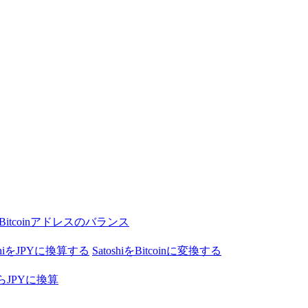
Bitcoinアドレスのバランス
oshiをJPYに換算する
SatoshiをBitcoinに変換する
nからJPYに換算