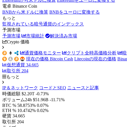
Ethereumから米ドルに換算
Ethereumをユーロに変換する
電卓 Binance Coin
BNBから米ドルに換算
BNBをユーロに変換する
もっと
監視されている暗号通貨のインデックス
予測市場
予測市場
市場統計
解決済み市場
Crypto 価格
通貨価格モニター
クリプト全時高価格分析
暗
現在の価格 Bitcoin Cash
Litecoinの現在の価格
Bin
仮想通貨
34.665
取引所
204
もっと
IP＆ネットワーク
コードとSEO
ニュースと記事
時価総額
$2.20T
-0.73%
ボリューム24h
$51.96B
-11.71%
BTC %
58.8753%
0.07%
ETH %
10.4742%
0.02%
硬貨
34.665
取引所
204