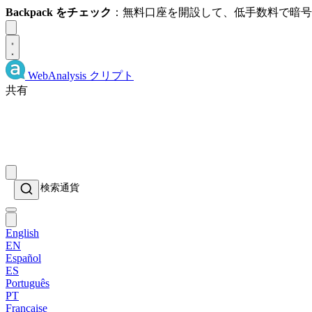
Backpack をチェック
：無料口座を開設して、低手数料で暗
Dismiss
WebAnalysis
クリプト
共有
English
EN
Español
ES
Português
PT
Française