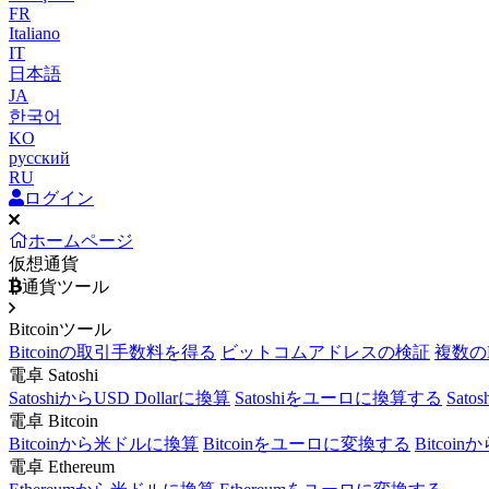
FR
Italiano
IT
日本語
JA
한국어
KO
русский
RU
ログイン
ホームページ
仮想通貨
通貨ツール
Bitcoinツール
Bitcoinの取引手数料を得る
ビットコムアドレスの検証
複数の
電卓 Satoshi
SatoshiからUSD Dollarに換算
Satoshiをユーロに換算する
Sat
電卓 Bitcoin
Bitcoinから米ドルに換算
Bitcoinをユーロに変換する
Bitcoi
電卓 Ethereum