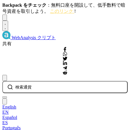
Backpack をチェック
：無料口座を開設して、低手数料で暗
号資産を取引しよう。
このリンク
!
Dismiss
WebAnalysis
クリプト
共有
検索通貨
English
EN
Español
ES
Português