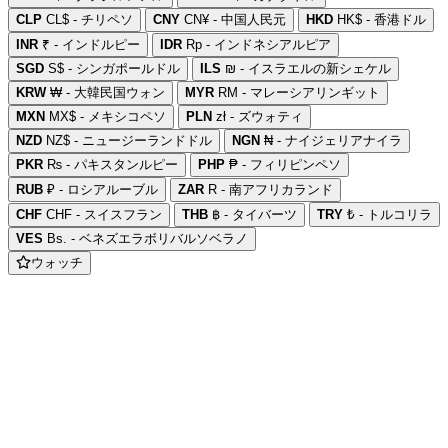
CLP
CL$ - チリペソ
CNY
CN¥ - 中国人民元
HKD
HK$ - 香港ドル
INR
₹ - インドルピー
IDR
Rp - インドネシアルピア
SGD
S$ - シンガポールドル
ILS
₪ - イスラエルの新シェケル
KRW
₩ - 大韓民国ウォン
MYR
RM - マレーシアリンギット
MXN
MX$ - メキシコペソ
PLN
zł - ズウォティ
NZD
NZ$ - ニュージーランドドル
NGN
₦ - ナイジェリアナイラ
PKR
₨ - パキスタンルピー
PHP
₱ - フィリピンペソ
RUB
₽ - ロシアルーブル
ZAR
R - 南アフリカランド
CHF
CHF - スイスフラン
THB
฿ - タイバーツ
TRY
₺ - トルコリラ
VES
Bs. - ベネズエラボリバルソベラノ
ウォッチ