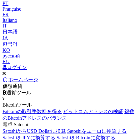
PT
Française
FR
Italiano
IT
日本語
JA
한국어
KO
русский
RU
ログイン
ホームページ
仮想通貨
通貨ツール
Bitcoinツール
Bitcoinの取引手数料を得る
ビットコムアドレスの検証
複数
のBitcoinアドレスのバランス
電卓 Satoshi
SatoshiからUSD Dollarに換算
Satoshiをユーロに換算する
SatoshiをJPYに換算する
SatoshiをBitcoinに変換する