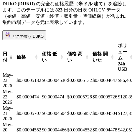
DUKO (DUKO)
の完全な価格履歴（
米ドル
建て）を追跡し
ます。このテーブルには
823
日分の日次 OHLCV データ
（始値・高値・安値・終値・取引量・時価総額）が含まれ、
集約市場データを元に表示しています。
どこで買う DUKO
ボリ
ュー
日
価格 低
価格 高
価格 開
価格
ム
付
い
い
いた
24h
USD
May-
23
$0.00005132
$0.00004536
$0.00005132
$0.00004647
$86,40
2026
May-
22
$0.0000474
$0.0000474
$0.00005726
$0.00005726
$120,8
2026
May-
21
$0.00005707
$0.00004504
$0.00005857
$0.00004504
$127,8
2026
May-
20
$0.00004552
$0.00004466
$0.00004552
$0.00004478
$42,05