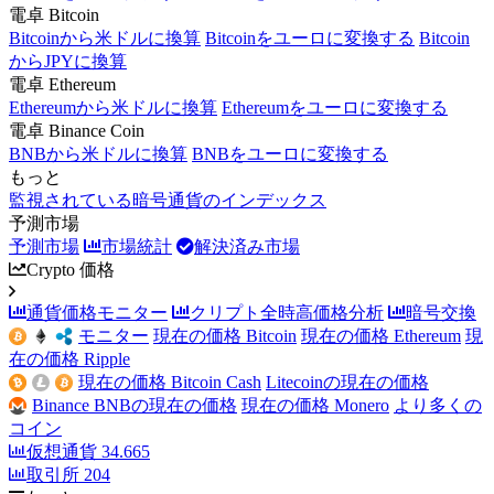
電卓 Bitcoin
Bitcoinから米ドルに換算
Bitcoinをユーロに変換する
Bitcoin
からJPYに換算
電卓 Ethereum
Ethereumから米ドルに換算
Ethereumをユーロに変換する
電卓 Binance Coin
BNBから米ドルに換算
BNBをユーロに変換する
もっと
監視されている暗号通貨のインデックス
予測市場
予測市場
市場統計
解決済み市場
Crypto 価格
通貨価格モニター
クリプト全時高価格分析
暗号交換
モニター
現在の価格 Bitcoin
現在の価格 Ethereum
現
在の価格 Ripple
現在の価格 Bitcoin Cash
Litecoinの現在の価格
Binance BNBの現在の価格
現在の価格 Monero
より多くの
コイン
仮想通貨
34.665
取引所
204