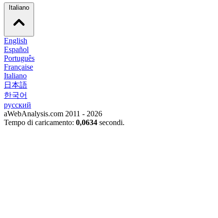
Italiano
English
Español
Português
Française
Italiano
日本語
한국어
русский
aWebAnalysis.com 2011 - 2026
Tempo di caricamento:
0,0634
secondi.