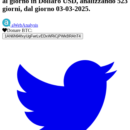
al giorno in Dollaro USD, analizzando 523
giorni, dal giorno 03-03-2025.
aWebAnalysis
Donare BTC:
1AN6N94fxyUgFwrLvEDxWRiCjPWkBRAhT4