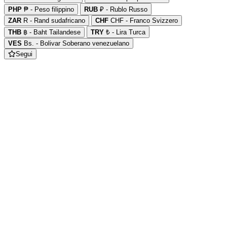
PHP
₱ - Peso filippino
RUB
₽ - Rublo Russo
ZAR
R - Rand sudafricano
CHF
CHF - Franco Svizzero
THB
฿ - Baht Tailandese
TRY
₺ - Lira Turca
VES
Bs. - Bolivar Soberano venezuelano
Segui