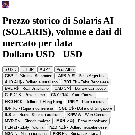
Prezzo storico di Solaris AI
(SOLARIS), volume e dati di
mercato per data
Dollaro USD - USD
$ USD
€ EUR
¥ JPY
Vedi Altro
GBP
£ - Sterlina Britannica
ARS
AR$ - Peso Argentino
AUD
AU$ - Dollaro australiano
BDT
Tk - Taka Bengalese
BRL
R$ - Real Brasiliano
CAD
CA$ - Dollaro Canadese
CLP
CL$ - Peso cileno
CNY
CN¥ - Yuan Cinese
HKD
HK$ - Dollaro di Hong Kong
INR
₹ - Rupia indiana
IDR
Rp - Rupia indonesiana
SGD
S$ - Dollaro di Singapore
ILS
₪ - Nuovo Shekel israeliano
KRW
₩ - Won Coreano
MYR
RM - Ringgit malese
MXN
MX$ - Peso messicano
PLN
zł - Zloty Polonia
NZD
NZ$ - Dollaro neozelandese
NGN
₦ - Naira nigeriana
PKR
₨ - Rupia pakistana