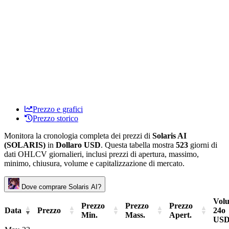
Prezzo e grafici
Prezzo storico
Monitora la cronologia completa dei prezzi di
Solaris AI
(SOLARIS)
in
Dollaro USD
. Questa tabella mostra
523
giorni di
dati OHLCV giornalieri, inclusi prezzi di apertura, massimo,
minimo, chiusura, volume e capitalizzazione di mercato.
Dove comprare Solaris AI?
Vol
Prezzo
Prezzo
Prezzo
Data
Prezzo
24o
Min.
Mass.
Apert.
US