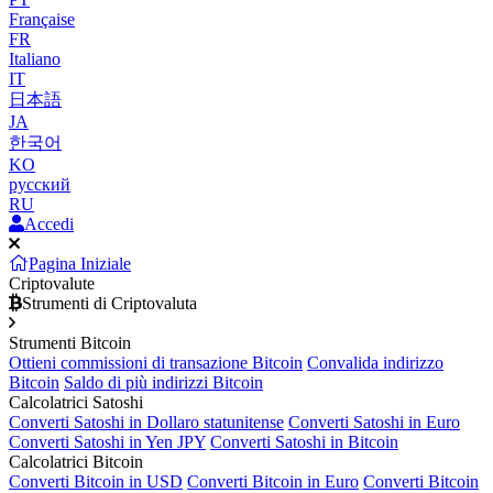
Française
FR
Italiano
IT
日本語
JA
한국어
KO
русский
RU
Accedi
Pagina Iniziale
Criptovalute
Strumenti di Criptovaluta
Strumenti Bitcoin
Ottieni commissioni di transazione Bitcoin
Convalida indirizzo
Bitcoin
Saldo di più indirizzi Bitcoin
Calcolatrici Satoshi
Converti Satoshi in Dollaro statunitense
Converti Satoshi in Euro
Converti Satoshi in Yen JPY
Converti Satoshi in Bitcoin
Calcolatrici Bitcoin
Converti Bitcoin in USD
Converti Bitcoin in Euro
Converti Bitcoin