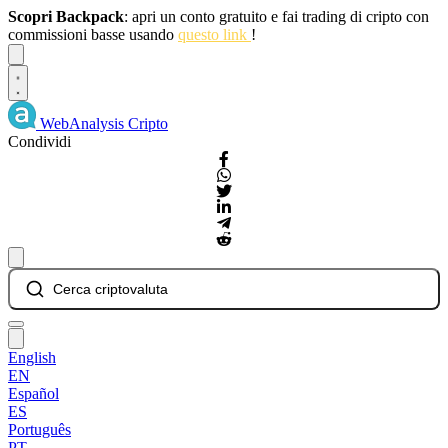
Scopri Backpack
: apri un conto gratuito e fai trading di cripto con
commissioni basse usando
questo link
!
Dismiss
WebAnalysis
Cripto
Condividi
Cerca criptovaluta
English
EN
Español
ES
Português
PT