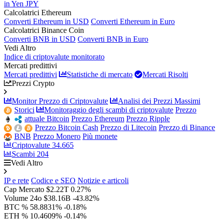
in Yen JPY
Calcolatrici Ethereum
Converti Ethereum in USD
Converti Ethereum in Euro
Calcolatrici Binance Coin
Converti BNB in USD
Converti BNB in Euro
Vedi Altro
Indice di criptovalute monitorato
Mercati predittivi
Mercati predittivi
Statistiche di mercato
Mercati Risolti
Prezzi Crypto
Monitor Prezzo di Criptovalute
Analisi dei Prezzi Massimi
Storici
Monitoraggio degli scambi di criptovalute
Prezzo
attuale Bitcoin
Prezzo Ethereum
Prezzo Ripple
Prezzo Bitcoin Cash
Prezzo di Litecoin
Prezzo di Binance
BNB
Prezzo Monero
Più monete
Criptovalute
34.665
Scambi
204
Vedi Altro
IP e rete
Codice e SEO
Notizie e articoli
Cap Mercato
$2.22T
0.27%
Volume 24o
$38.16B
-43.82%
BTC %
58.8831%
-0.18%
ETH %
10.4609%
-0.14%