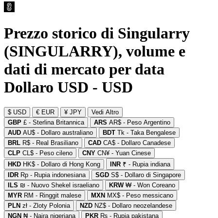
Prezzo storico di Singularry
(SINGULARRY), volume e
dati di mercato per data
Dollaro USD - USD
$ USD
€ EUR
¥ JPY
Vedi Altro
GBP
£ - Sterlina Britannica
ARS
AR$ - Peso Argentino
AUD
AU$ - Dollaro australiano
BDT
Tk - Taka Bengalese
BRL
R$ - Real Brasiliano
CAD
CA$ - Dollaro Canadese
CLP
CL$ - Peso cileno
CNY
CN¥ - Yuan Cinese
HKD
HK$ - Dollaro di Hong Kong
INR
₹ - Rupia indiana
IDR
Rp - Rupia indonesiana
SGD
S$ - Dollaro di Singapore
ILS
₪ - Nuovo Shekel israeliano
KRW
₩ - Won Coreano
MYR
RM - Ringgit malese
MXN
MX$ - Peso messicano
PLN
zł - Zloty Polonia
NZD
NZ$ - Dollaro neozelandese
NGN
₦ - Naira nigeriana
PKR
₨ - Rupia pakistana