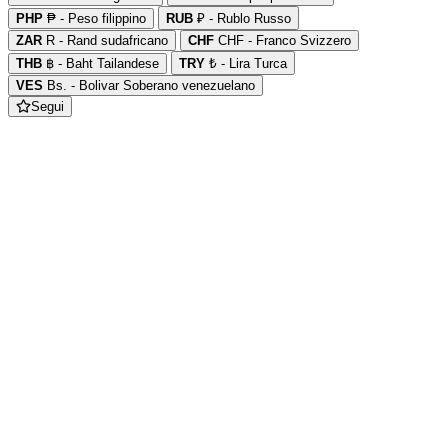
PHP
₱ - Peso filippino
RUB
₽ - Rublo Russo
ZAR
R - Rand sudafricano
CHF
CHF - Franco Svizzero
THB
฿ - Baht Tailandese
TRY
₺ - Lira Turca
VES
Bs. - Bolivar Soberano venezuelano
Segui