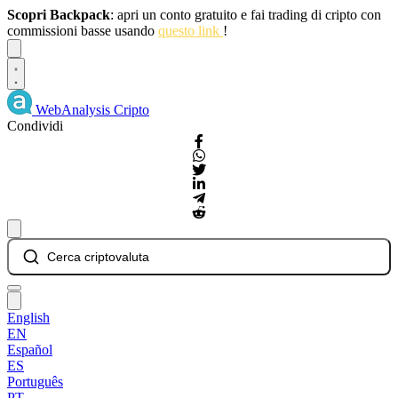
Scopri Backpack
: apri un conto gratuito e fai trading di cripto con
commissioni basse usando
questo link
!
Dismiss
WebAnalysis
Cripto
Condividi
Cerca criptovaluta
English
EN
Español
ES
Português
PT