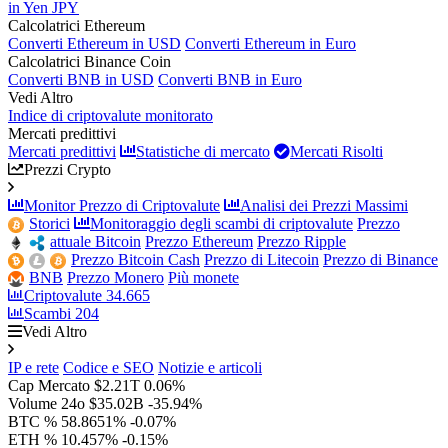
in Yen JPY
Calcolatrici Ethereum
Converti Ethereum in USD
Converti Ethereum in Euro
Calcolatrici Binance Coin
Converti BNB in USD
Converti BNB in Euro
Vedi Altro
Indice di criptovalute monitorato
Mercati predittivi
Mercati predittivi
Statistiche di mercato
Mercati Risolti
Prezzi Crypto
Monitor Prezzo di Criptovalute
Analisi dei Prezzi Massimi
Storici
Monitoraggio degli scambi di criptovalute
Prezzo
attuale Bitcoin
Prezzo Ethereum
Prezzo Ripple
Prezzo Bitcoin Cash
Prezzo di Litecoin
Prezzo di Binance
BNB
Prezzo Monero
Più monete
Criptovalute
34.665
Scambi
204
Vedi Altro
IP e rete
Codice e SEO
Notizie e articoli
Cap Mercato
$2.21T
0.06%
Volume 24o
$35.02B
-35.94%
BTC %
58.8651%
-0.07%
ETH %
10.457%
-0.15%