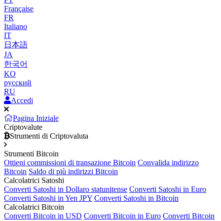
Française
FR
Italiano
IT
日本語
JA
한국어
KO
русский
RU
Accedi
Pagina Iniziale
Criptovalute
Strumenti di Criptovaluta
Strumenti Bitcoin
Ottieni commissioni di transazione Bitcoin
Convalida indirizzo
Bitcoin
Saldo di più indirizzi Bitcoin
Calcolatrici Satoshi
Converti Satoshi in Dollaro statunitense
Converti Satoshi in Euro
Converti Satoshi in Yen JPY
Converti Satoshi in Bitcoin
Calcolatrici Bitcoin
Converti Bitcoin in USD
Converti Bitcoin in Euro
Converti Bitcoin