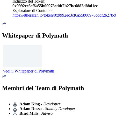
Indirizzo del Token:
0x9992ec3cf6a55b00978cddf2b27bc6882d88d1ec
Esploratore di Contratto:
https://etherscan.io/token/0x9992ec3cf6a55b00978cddf2b27b
Whitepaper di Polymath
Vedi il Whitepaper di Polymath
Membri del Team di Polymath
Adam King
-
Developer
Adam Dossa
-
Solidity Developer
Brad Mills
-
Advisor