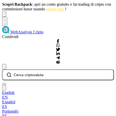
Scopri Backpack
: apri un conto gratuito e fai trading di cripto con
commissioni basse usando
questo link
!
Dismiss
WebAnalysis
Cripto
Condividi
Cerca criptovaluta
English
EN
Español
ES
Português
PT