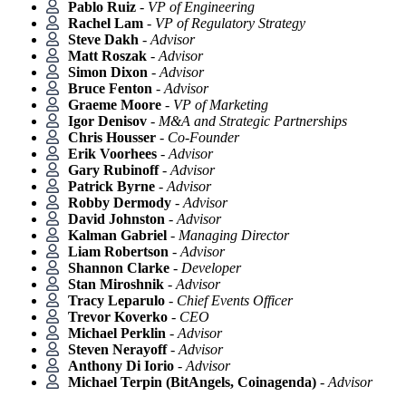
Pablo Ruiz
-
VP of Engineering
Rachel Lam
-
VP of Regulatory Strategy
Steve Dakh
-
Advisor
Matt Roszak
-
Advisor
Simon Dixon
-
Advisor
Bruce Fenton
-
Advisor
Graeme Moore
-
VP of Marketing
Igor Denisov
-
M&A and Strategic Partnerships
Chris Housser
-
Co-Founder
Erik Voorhees
-
Advisor
Gary Rubinoff
-
Advisor
Patrick Byrne
-
Advisor
Robby Dermody
-
Advisor
David Johnston
-
Advisor
Kalman Gabriel
-
Managing Director
Liam Robertson
-
Advisor
Shannon Clarke
-
Developer
Stan Miroshnik
-
Advisor
Tracy Leparulo
-
Chief Events Officer
Trevor Koverko
-
CEO
Michael Perklin
-
Advisor
Steven Nerayoff
-
Advisor
Anthony Di Iorio
-
Advisor
Michael Terpin (BitAngels, Coinagenda)
-
Advisor