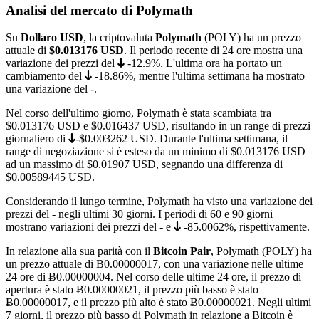
Analisi del mercato di Polymath
Su
Dollaro USD
, la criptovaluta
Polymath
(POLY) ha un prezzo
attuale di
$0.013176
USD
. Il periodo recente di 24 ore mostra una
variazione dei prezzi del
-12.9%
. L'ultima ora ha portato un
cambiamento del
-18.86%
, mentre l'ultima settimana ha mostrato
una variazione del
-
.
Nel corso dell'ultimo giorno, Polymath è stata scambiata tra
$0.013176
USD e
$0.016437
USD, risultando in un range di prezzi
giornaliero di
-$0.003262
USD. Durante l'ultima settimana, il
range di negoziazione si è esteso da un minimo di
$0.013176
USD
ad un massimo di
$0.01907
USD, segnando una differenza di
$0.00589445 USD.
Considerando il lungo termine, Polymath ha visto una variazione dei
prezzi del
-
negli ultimi 30 giorni. I periodi di 60 e 90 giorni
mostrano variazioni dei prezzi del
-
e
-85.0062%
, rispettivamente.
In relazione alla sua parità con il
Bitcoin Pair
, Polymath (POLY) ha
un prezzo attuale di
Ƀ0.00000017
, con una variazione nelle ultime
24 ore di Ƀ0.00000004. Nel corso delle ultime 24 ore, il prezzo di
apertura è stato Ƀ0.00000021, il prezzo più basso è stato
Ƀ0.00000017
, e il prezzo più alto è stato
Ƀ0.00000021
. Negli ultimi
7 giorni, il prezzo più basso di Polymath in relazione a Bitcoin è