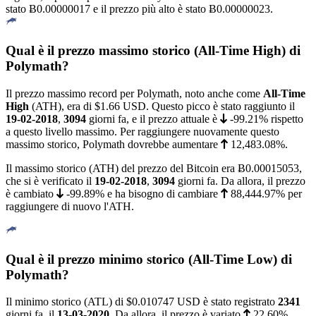
stato
Ƀ0.00000017
e il prezzo più alto è stato
Ƀ0.00000023
.
Qual è il prezzo massimo storico (All-Time High) di
Polymath?
Il prezzo massimo record per Polymath, noto anche come
All-Time
High
(ATH), era di
$1.66
USD. Questo picco è stato raggiunto il
19-02-2018
,
3094
giorni fa, e il prezzo attuale è
-99.21%
rispetto
a questo livello massimo. Per raggiungere nuovamente questo
massimo storico, Polymath dovrebbe aumentare
12,483.08%
.
Il massimo storico (ATH) del prezzo del Bitcoin era
Ƀ0.00015053
,
che si è verificato il
19-02-2018
,
3094
giorni fa. Da allora, il prezzo
è cambiato
-99.89%
e ha bisogno di cambiare
88,444.97%
per
raggiungere di nuovo l'ATH.
Qual è il prezzo minimo storico (All-Time Low) di
Polymath?
Il minimo storico (ATL) di
$0.010747
USD è stato registrato
2341
giorni fa, il
13-03-2020
. Da allora, il prezzo è variato
22.60%
.