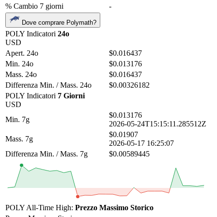
% Cambio 7 giorni
-
Dove comprare Polymath?
POLY Indicatori
24o
USD
Apert. 24o
$0.016437
Min. 24o
$0.013176
Mass. 24o
$0.016437
Differenza Min. / Mass. 24o
$0.00326182
POLY Indicatori
7 Giorni
USD
$0.013176
Min. 7g
2026-05-24T15:15:11.285512Z
$0.01907
Mass. 7g
2026-05-17 16:25:07
Differenza Min. / Mass. 7g
$0.00589445
POLY All-Time High:
Prezzo Massimo Storico