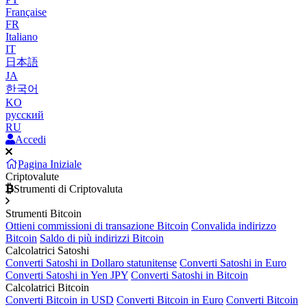
Française
FR
Italiano
IT
日本語
JA
한국어
KO
русский
RU
Accedi
Pagina Iniziale
Criptovalute
Strumenti di Criptovaluta
Strumenti Bitcoin
Ottieni commissioni di transazione Bitcoin
Convalida indirizzo
Bitcoin
Saldo di più indirizzi Bitcoin
Calcolatrici Satoshi
Converti Satoshi in Dollaro statunitense
Converti Satoshi in Euro
Converti Satoshi in Yen JPY
Converti Satoshi in Bitcoin
Calcolatrici Bitcoin
Converti Bitcoin in USD
Converti Bitcoin in Euro
Converti Bitcoin