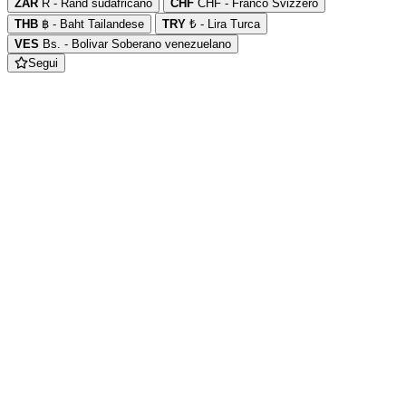
ZAR
R - Rand sudafricano
CHF
CHF - Franco Svizzero
THB
฿ - Baht Tailandese
TRY
₺ - Lira Turca
VES
Bs. - Bolivar Soberano venezuelano
Segui