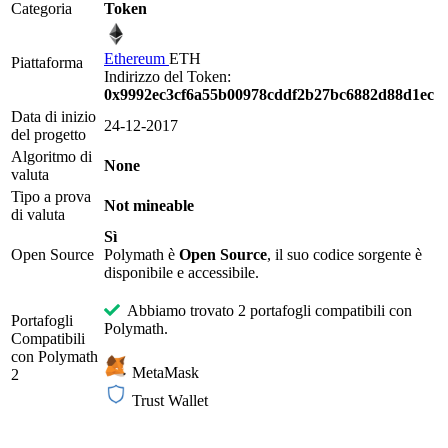
Categoria
Token
Ethereum
ETH
Piattaforma
Indirizzo del Token:
0x9992ec3cf6a55b00978cddf2b27bc6882d88d1ec
Data di inizio
24-12-2017
del progetto
Algoritmo di
None
valuta
Tipo a prova
Not mineable
di valuta
Sì
Open Source
Polymath è
Open Source
, il suo codice sorgente è
disponibile e accessibile.
Abbiamo trovato 2 portafogli compatibili con
Portafogli
Polymath.
Compatibili
con Polymath
MetaMask
2
Trust Wallet