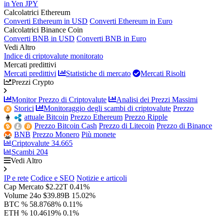
in Yen JPY
Calcolatrici Ethereum
Converti Ethereum in USD
Converti Ethereum in Euro
Calcolatrici Binance Coin
Converti BNB in USD
Converti BNB in Euro
Vedi Altro
Indice di criptovalute monitorato
Mercati predittivi
Mercati predittivi
Statistiche di mercato
Mercati Risolti
Prezzi Crypto
Monitor Prezzo di Criptovalute
Analisi dei Prezzi Massimi
Storici
Monitoraggio degli scambi di criptovalute
Prezzo
attuale Bitcoin
Prezzo Ethereum
Prezzo Ripple
Prezzo Bitcoin Cash
Prezzo di Litecoin
Prezzo di Binance
BNB
Prezzo Monero
Più monete
Criptovalute
34.665
Scambi
204
Vedi Altro
IP e rete
Codice e SEO
Notizie e articoli
Cap Mercato
$2.22T
0.41%
Volume 24o
$39.89B
15.02%
BTC %
58.8768%
0.11%
ETH %
10.4619%
0.1%