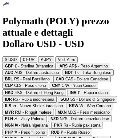
Polymath (POLY) prezzo
attuale e dettagli
Dollaro USD - USD
$ USD
€ EUR
¥ JPY
Vedi Altro
GBP
£ - Sterlina Britannica
ARS
AR$ - Peso Argentino
AUD
AU$ - Dollaro australiano
BDT
Tk - Taka Bengalese
BRL
R$ - Real Brasiliano
CAD
CA$ - Dollaro Canadese
CLP
CL$ - Peso cileno
CNY
CN¥ - Yuan Cinese
HKD
HK$ - Dollaro di Hong Kong
INR
₹ - Rupia indiana
IDR
Rp - Rupia indonesiana
SGD
S$ - Dollaro di Singapore
ILS
₪ - Nuovo Shekel israeliano
KRW
₩ - Won Coreano
MYR
RM - Ringgit malese
MXN
MX$ - Peso messicano
PLN
zł - Zloty Polonia
NZD
NZ$ - Dollaro neozelandese
NGN
₦ - Naira nigeriana
PKR
₨ - Rupia pakistana
PHP
₱ - Peso filippino
RUB
₽ - Rublo Russo