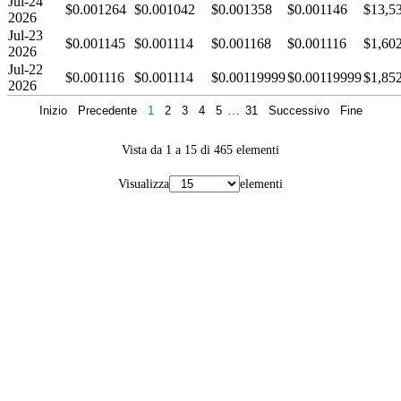
Jul-24
$0.001264
$0.001042
$0.001358
$0.001146
$13,5
2026
Jul-23
$0.001145
$0.001114
$0.001168
$0.001116
$1,60
2026
Jul-22
$0.001116
$0.001114
$0.00119999
$0.00119999
$1,85
2026
Inizio
Precedente
1
2
3
4
5
…
31
Successivo
Fine
Vista da 1 a 15 di 465 elementi
Visualizza
elementi