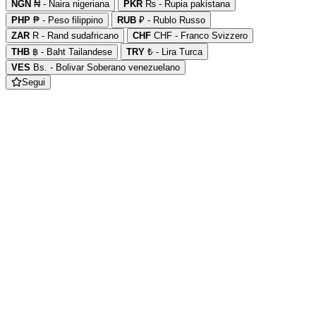
NGN
₦ - Naira nigeriana
PKR
₨ - Rupia pakistana
PHP
₱ - Peso filippino
RUB
₽ - Rublo Russo
ZAR
R - Rand sudafricano
CHF
CHF - Franco Svizzero
THB
฿ - Baht Tailandese
TRY
₺ - Lira Turca
VES
Bs. - Bolivar Soberano venezuelano
Segui