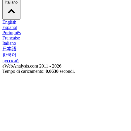
Italiano
English
Español
Português
Française
Italiano
日本語
한국어
русский
aWebAnalysis.com 2011 - 2026
Tempo di caricamento:
0,0630
secondi.