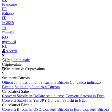
Française
FR
Italiano
IT
日本語
JA
한국어
KO
русский
RU
Accedi
Pagina Iniziale
Criptovalute
Strumenti di Criptovaluta
Strumenti Bitcoin
Ottieni commissioni di transazione Bitcoin
Convalida indirizzo
Bitcoin
Saldo di più indirizzi Bitcoin
Calcolatrici Satoshi
Converti Satoshi in Dollaro statunitense
Converti Satoshi in Euro
Converti Satoshi in Yen JPY
Converti Satoshi in Bitcoin
Calcolatrici Bitcoin
Converti Bitcoin in USD
Converti Bitcoin in Euro
Converti Bitcoin