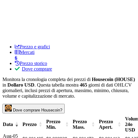
Prezzo e grafici
Mercati
6
Prezzo storico
Dove comprare
Monitora la cronologia completa dei prezzi di
Housecoin (HOUSE)
in
Dollaro USD
. Questa tabella mostra
465
giorni di dati OHLCV
giornalieri, inclusi prezzi di apertura, massimo, minimo, chiusura,
volume e capitalizzazione di mercato.
Dove comprare Housecoin?
Volu
Prezzo
Prezzo
Prezzo
Data
Prezzo
24o
Min.
Mass.
Apert.
USD
Aug-05