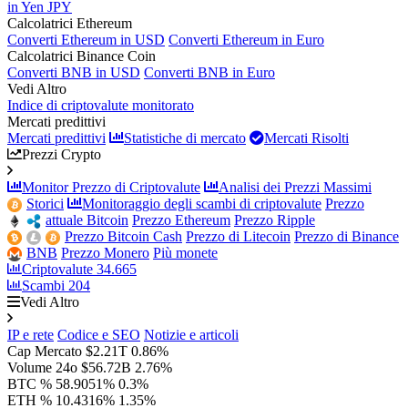
in Yen JPY
Calcolatrici Ethereum
Converti Ethereum in USD
Converti Ethereum in Euro
Calcolatrici Binance Coin
Converti BNB in USD
Converti BNB in Euro
Vedi Altro
Indice di criptovalute monitorato
Mercati predittivi
Mercati predittivi
Statistiche di mercato
Mercati Risolti
Prezzi Crypto
Monitor Prezzo di Criptovalute
Analisi dei Prezzi Massimi
Storici
Monitoraggio degli scambi di criptovalute
Prezzo
attuale Bitcoin
Prezzo Ethereum
Prezzo Ripple
Prezzo Bitcoin Cash
Prezzo di Litecoin
Prezzo di Binance
BNB
Prezzo Monero
Più monete
Criptovalute
34.665
Scambi
204
Vedi Altro
IP e rete
Codice e SEO
Notizie e articoli
Cap Mercato
$2.21T
0.86%
Volume 24o
$56.72B
2.76%
BTC %
58.9051%
0.3%
ETH %
10.4316%
1.35%