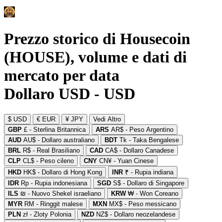
Prezzo storico di Housecoin
(HOUSE), volume e dati di
mercato per data
Dollaro USD - USD
$ USD
€ EUR
¥ JPY
Vedi Altro
GBP
£ - Sterlina Britannica
ARS
AR$ - Peso Argentino
AUD
AU$ - Dollaro australiano
BDT
Tk - Taka Bengalese
BRL
R$ - Real Brasiliano
CAD
CA$ - Dollaro Canadese
CLP
CL$ - Peso cileno
CNY
CN¥ - Yuan Cinese
HKD
HK$ - Dollaro di Hong Kong
INR
₹ - Rupia indiana
IDR
Rp - Rupia indonesiana
SGD
S$ - Dollaro di Singapore
ILS
₪ - Nuovo Shekel israeliano
KRW
₩ - Won Coreano
MYR
RM - Ringgit malese
MXN
MX$ - Peso messicano
PLN
zł - Zloty Polonia
NZD
NZ$ - Dollaro neozelandese