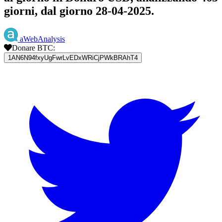
giorni, dal giorno 28-04-2025.
aWebAnalysis
Donare BTC:
1AN6N94fxyUgFwrLvEDxWRiCjPWkBRAhT4