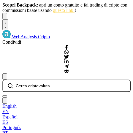
Scopri Backpack
: apri un conto gratuito e fai trading di cripto con
commissioni basse usando
questo link
!
Dismiss
WebAnalysis
Cripto
Condividi
Cerca criptovaluta
English
EN
Español
ES
Português
PT