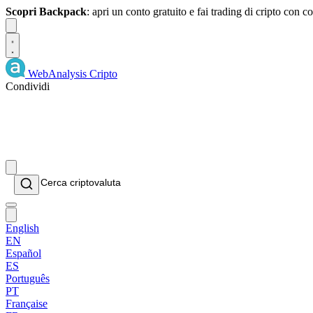
Scopri Backpack
: apri un conto gratuito e fai trading di cripto con
Dismiss
WebAnalysis
Cripto
Condividi
English
EN
Español
ES
Português
PT
Française