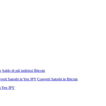
n
Saldo di più indirizzi Bitcoin
verti Satoshi in Yen JPY
Converti Satoshi in Bitcoin
in Yen JPY