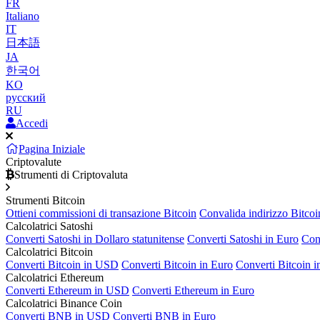
FR
Italiano
IT
日本語
JA
한국어
KO
русский
RU
Accedi
Pagina Iniziale
Criptovalute
Strumenti di Criptovaluta
Strumenti Bitcoin
Ottieni commissioni di transazione Bitcoin
Convalida indirizzo Bitcoi
Calcolatrici Satoshi
Converti Satoshi in Dollaro statunitense
Converti Satoshi in Euro
Con
Calcolatrici Bitcoin
Converti Bitcoin in USD
Converti Bitcoin in Euro
Converti Bitcoin 
Calcolatrici Ethereum
Converti Ethereum in USD
Converti Ethereum in Euro
Calcolatrici Binance Coin
Converti BNB in USD
Converti BNB in Euro