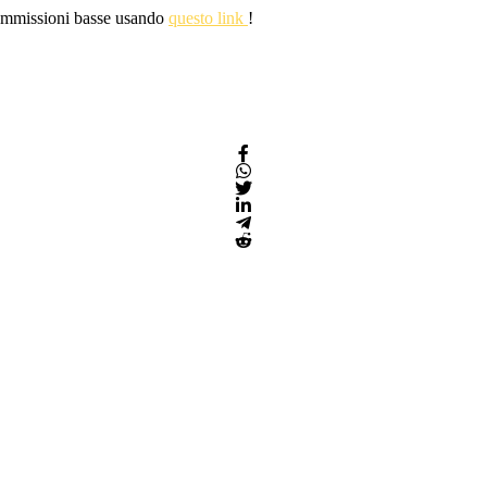
 commissioni basse usando
questo link
!