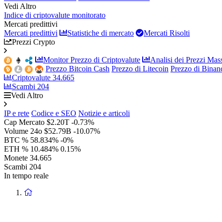
Vedi Altro
Indice di criptovalute monitorato
Mercati predittivi
Mercati predittivi
Statistiche di mercato
Mercati Risolti
Prezzi Crypto
Monitor Prezzo di Criptovalute
Analisi dei Prezzi Mass
Prezzo Bitcoin Cash
Prezzo di Litecoin
Prezzo di Bina
Criptovalute
34.665
Scambi
204
Vedi Altro
IP e rete
Codice e SEO
Notizie e articoli
Cap Mercato
$2.20T
-0.73%
Volume 24o
$52.79B
-10.07%
BTC %
58.834%
-0%
ETH %
10.484%
0.15%
Monete
34.665
Scambi
204
In tempo reale
Ritorna
alla
homepage