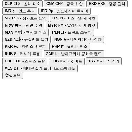
CLP
CL$ - 칠레 페소
CNY
CN¥ - 중국 위안
HKD
HK$ - 홍콩 달러
INR
₹ - 인도 루피
IDR
Rp - 인도네시아 루피아
SGD
S$ - 싱가포르 달러
ILS
₪ - 이스라엘 새 셰켈
KRW
₩ - 대한민국 원
MYR
RM - 말레이시아 링깃
MXN
MX$ - 멕시코 페소
PLN
zł - 폴란드 즈워티
NZD
NZ$ - 뉴질랜드 달러
NGN
₦ - 나이지리아 나이라
PKR
₨ - 파키스탄 루피
PHP
₱ - 필리핀 페소
RUB
₽ - 러시아 루블
ZAR
R - 남아프리카 공화국 랜드
CHF
CHF - 스위스 프랑
THB
฿ - 태국 바트
TRY
₺ - 터키 리라
VES
Bs. - 베네수엘라 볼리바르 소베라노
팔로우