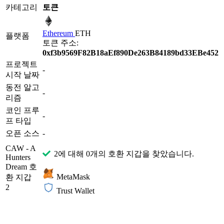
카테고리
토큰
Ethereum
ETH
플랫폼
토큰 주소:
0xf3b9569F82B18aEf890De263B84189bd33EBe452
프로젝트
-
시작 날짜
동전 알고
-
리즘
코인 프루
-
프 타입
오픈 소스
-
CAW - A
2에 대해 0개의 호환 지갑을 찾았습니다.
Hunters
Dream 호
MetaMask
환 지갑
2
Trust Wallet