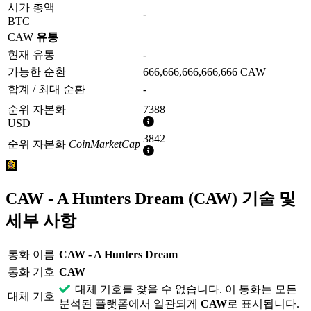
시가 총액
-
BTC
CAW
유통
현재 유통
-
가능한 순환
666,666,666,666,666 CAW
합계 / 최대 순환
-
순위 자본화
7388
추
USD
가
3842
순위 자본화
CoinMarketCap
정
추
보
가
정
보
CAW - A Hunters Dream (CAW) 기술 및
세부 사항
통화 이름
CAW - A Hunters Dream
통화 기호
CAW
대체 기호를 찾을 수 없습니다. 이 통화는 모든
대체 기호
분석된 플랫폼에서 일관되게
CAW
로 표시됩니다.