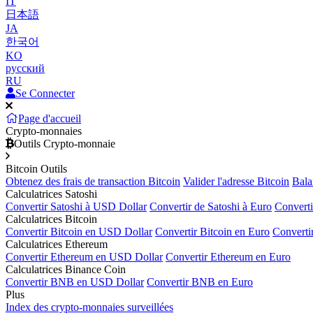
IT
日本語
JA
한국어
KO
русский
RU
Se Connecter
Page d'accueil
Crypto-monnaies
Outils Crypto-monnaie
Bitcoin Outils
Obtenez des frais de transaction Bitcoin
Valider l'adresse Bitcoin
Bala
Calculatrices Satoshi
Convertir Satoshi à USD Dollar
Convertir de Satoshi à Euro
Converti
Calculatrices Bitcoin
Convertir Bitcoin en USD Dollar
Convertir Bitcoin en Euro
Converti
Calculatrices Ethereum
Convertir Ethereum en USD Dollar
Convertir Ethereum en Euro
Calculatrices Binance Coin
Convertir BNB en USD Dollar
Convertir BNB en Euro
Plus
Index des crypto-monnaies surveillées