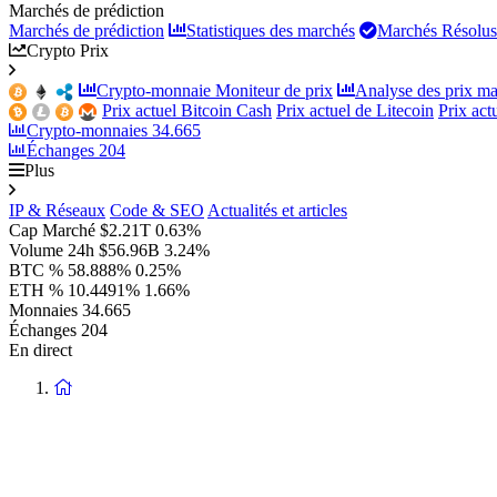
Marchés de prédiction
Marchés de prédiction
Statistiques des marchés
Marchés Résolus
Crypto Prix
Crypto-monnaie Moniteur de prix
Analyse des prix ma
Prix actuel Bitcoin Cash
Prix actuel de Litecoin
Prix ac
Crypto-monnaies
34.665
Échanges
204
Plus
IP & Réseaux
Code & SEO
Actualités et articles
Cap Marché
$2.21T
0.63%
Volume 24h
$56.96B
3.24%
BTC %
58.888%
0.25%
ETH %
10.4491%
1.66%
Monnaies
34.665
Échanges
204
En direct
Retour
à
la
page
d'accueil