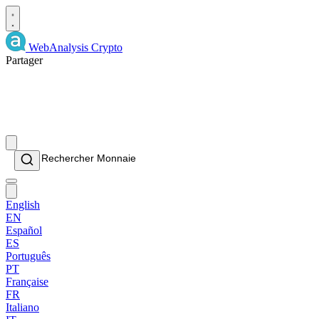
WebAnalysis
Crypto
Partager
English
EN
Español
ES
Português
PT
Française
FR
Italiano