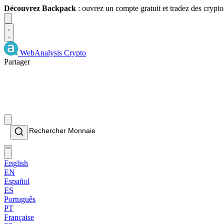
Découvrez Backpack
: ouvrez un compte gratuit et tradez des crypto
Dismiss
WebAnalysis
Crypto
Partager
English
EN
Español
ES
Português
PT
Française