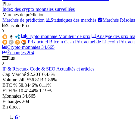
Plus
Index des crypto-monnaies surveillées
Marchés de prédiction
Marchés de prédiction
Statistiques des marchés
Marchés Résolus
Crypto Prix
Crypto-monnaie Moniteur de prix
Analyse des prix ma
Prix actuel Bitcoin Cash
Prix actuel de Litecoin
Prix ac
Crypto-monnaies
34.665
Échanges
204
Plus
IP & Réseaux
Code & SEO
Actualités et articles
Cap Marché
$2.20T
0.43%
Volume 24h
$56.81B
1.86%
BTC %
58.8446%
0.11%
ETH %
10.4144%
1.19%
Monnaies
34.665
Échanges
204
En direct
Retour
à
la
page