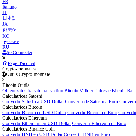
FR
Italiano
IT
日本語
JA
한국어
KO
русский
RU
Se Connecter
Page d'accueil
Crypto-monnaies
Outils Crypto-monnaie
Bitcoin Outils
Obtenez des frais de transaction Bitcoin
Valider l'adresse Bitcoin
Bala
Calculatrices Satoshi
Convertir Satoshi à USD Dollar
Convertir de Satoshi à Euro
Converti
Calculatrices Bitcoin
Convertir Bitcoin en USD Dollar
Convertir Bitcoin en Euro
Converti
Calculatrices Ethereum
Convertir Ethereum en USD Dollar
Convertir Ethereum en Euro
Calculatrices Binance Coin
Convertir BNB en USD Dollar
Convertir BNB en Euro