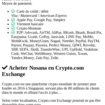
Moyen de paiement:
Carte de crédit / débit
Visa / Mastercard / American Express
Apple Pay, Google Pay, Simplex
Virement bancaire
Crypto-Monnaie
P2P: Advcash, AirTM, AliPay, BKash, Bkash, Brasil Pix,
Easypaisa, Gcash, GoPay, Jazzcash, LINE Pay, MoMo,
MobiKwik, MoneyGram, Nagad, Neteller, PayPal, PayTM,
Payeer, Paypay, Paysera, Perfect Money, QIWI, Revolut,
SBP, SEPA, Skrill, TransferWise, UPI, UpHold, Vodafone
Cash, WeChat, WebMoney, Western Union, Xoom,
Yandex.Money, Zalo Pay, Zelle.
Acheter Nosana en
Crypto.com
Exchange
Crypto.com est une plateforme crypto mondiale de premier plan
fondée en 2016 à Singapour, servant plus de 80 millions de clients
dans le monde et offrant l'accès à plus…
Selon votre localisation, Crypto.com Exchange pourrait ne pas être
disponible dans votre pays.