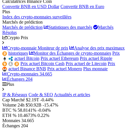
Calculatrices Binance Coin
Convertir BNB en USD Dollar
Convertir BNB en Euro
Plus
Index des crypto-monnaies surveillées
Marchés de prédiction
Marchés de prédiction
Statistiques des marchés
Marchés
Résolus
Crypto Prix
Crypto-monnaie Moniteur de prix
Analyse des prix maximaux
historiques
Monitor des Échanges de crypto-monnaies
Prix
actuel Bitcoin
Prix actuel Ethereum
Prix actuel Ripple
Prix actuel Bitcoin Cash
Prix actuel de Litecoin
Prix
actuel Binance BNB
Prix actuel Monero
Plus monnaie
Crypto-monnaies
34.665
Échanges
204
Plus
IP & Réseaux
Code & SEO
Actualités et articles
Cap Marché
$2.19T
-0.44%
Volume 24h
$50.92B
-15.47%
BTC %
58.8141%
-0.04%
ETH %
10.4673%
0.22%
Monnaies
34.665
Échanges
204