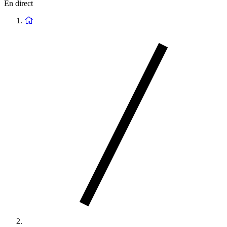
En direct
Retour
à
la
page
d'accueil