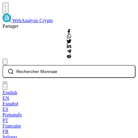
WebAnalysis
Crypto
Partager
Rechercher Monnaie
English
EN
Español
ES
Português
PT
Française
FR
Italiano