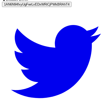
1AN6N94fxyUgFwrLvEDxWRiCjPWkBRAhT4