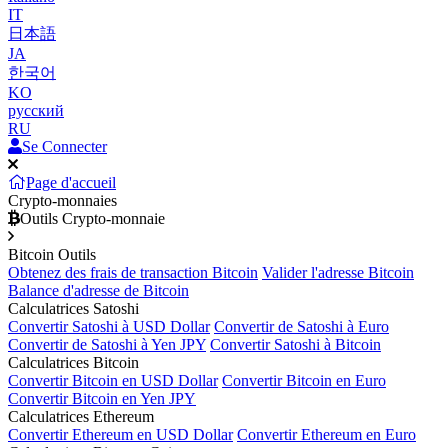
IT
日本語
JA
한국어
KO
русский
RU
Se Connecter
Page d'accueil
Crypto-monnaies
Outils Crypto-monnaie
Bitcoin Outils
Obtenez des frais de transaction Bitcoin
Valider l'adresse Bitcoin
Balance d'adresse de Bitcoin
Calculatrices Satoshi
Convertir Satoshi à USD Dollar
Convertir de Satoshi à Euro
Convertir de Satoshi à Yen JPY
Convertir Satoshi à Bitcoin
Calculatrices Bitcoin
Convertir Bitcoin en USD Dollar
Convertir Bitcoin en Euro
Convertir Bitcoin en Yen JPY
Calculatrices Ethereum
Convertir Ethereum en USD Dollar
Convertir Ethereum en Euro