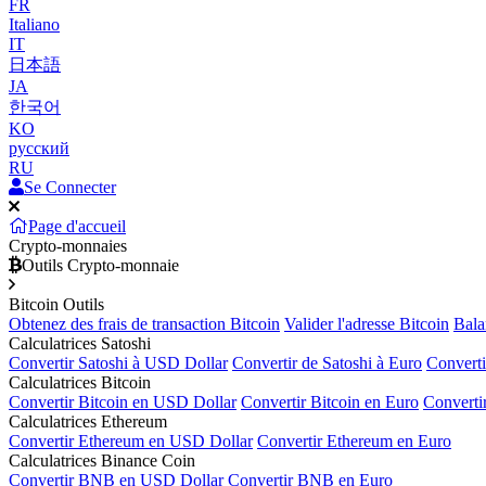
FR
Italiano
IT
日本語
JA
한국어
KO
русский
RU
Se Connecter
Page d'accueil
Crypto-monnaies
Outils Crypto-monnaie
Bitcoin Outils
Obtenez des frais de transaction Bitcoin
Valider l'adresse Bitcoin
Bala
Calculatrices Satoshi
Convertir Satoshi à USD Dollar
Convertir de Satoshi à Euro
Converti
Calculatrices Bitcoin
Convertir Bitcoin en USD Dollar
Convertir Bitcoin en Euro
Converti
Calculatrices Ethereum
Convertir Ethereum en USD Dollar
Convertir Ethereum en Euro
Calculatrices Binance Coin
Convertir BNB en USD Dollar
Convertir BNB en Euro