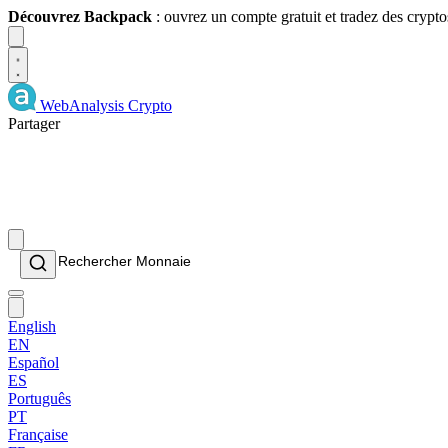
Découvrez Backpack
: ouvrez un compte gratuit et tradez des crypto
Dismiss
WebAnalysis
Crypto
Partager
English
EN
Español
ES
Português
PT
Française