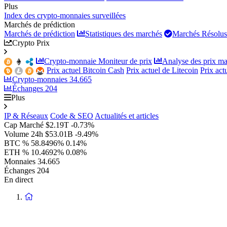
Plus
Index des crypto-monnaies surveillées
Marchés de prédiction
Marchés de prédiction
Statistiques des marchés
Marchés Résolus
Crypto Prix
Crypto-monnaie Moniteur de prix
Analyse des prix ma
Prix actuel Bitcoin Cash
Prix actuel de Litecoin
Prix ac
Crypto-monnaies
34.665
Échanges
204
Plus
IP & Réseaux
Code & SEO
Actualités et articles
Cap Marché
$2.19T
-0.73%
Volume 24h
$53.01B
-9.49%
BTC %
58.8496%
0.14%
ETH %
10.4692%
0.08%
Monnaies
34.665
Échanges
204
En direct
Retour
à
la
page