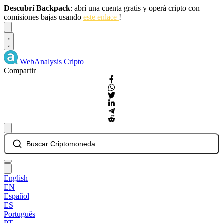
Descubrí Backpack
: abrí una cuenta gratis y operá cripto con
comisiones bajas usando
este enlace
!
Dismiss
WebAnalysis
Cripto
Compartir
Buscar Criptomoneda
English
EN
Español
ES
Português
PT