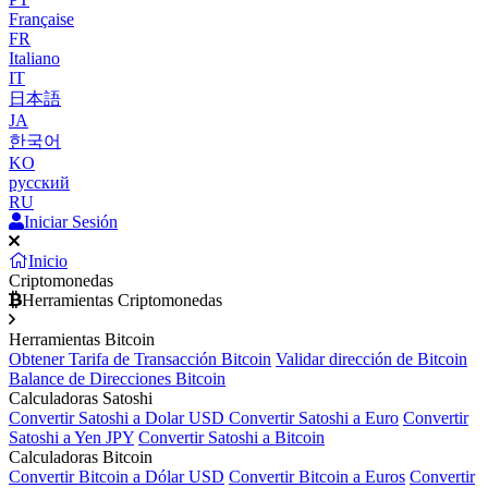
Française
FR
Italiano
IT
日本語
JA
한국어
KO
русский
RU
Iniciar Sesión
Inicio
Criptomonedas
Herramientas Criptomonedas
Herramientas Bitcoin
Obtener Tarifa de Transacción Bitcoin
Validar dirección de Bitcoin
Balance de Direcciones Bitcoin
Calculadoras Satoshi
Convertir Satoshi a Dolar USD
Convertir Satoshi a Euro
Convertir
Satoshi a Yen JPY
Convertir Satoshi a Bitcoin
Calculadoras Bitcoin
Convertir Bitcoin a Dólar USD
Convertir Bitcoin a Euros
Convertir