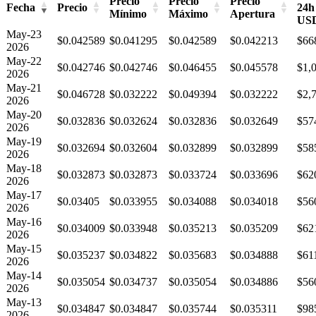
Precio
Precio
Precio
Fecha
Precio
24h
Mínimo
Máximo
Apertura
US
May-23
$0.042589
$0.041295
$0.042589
$0.042213
$66
2026
May-22
$0.042746
$0.042746
$0.046455
$0.045578
$1,
2026
May-21
$0.046728
$0.032222
$0.049394
$0.032222
$2,
2026
May-20
$0.032836
$0.032624
$0.032836
$0.032649
$57
2026
May-19
$0.032694
$0.032604
$0.032899
$0.032899
$58
2026
May-18
$0.032873
$0.032873
$0.033724
$0.033696
$62
2026
May-17
$0.03405
$0.033955
$0.034088
$0.034018
$56
2026
May-16
$0.034009
$0.033948
$0.035213
$0.035209
$62
2026
May-15
$0.035237
$0.034822
$0.035683
$0.034888
$61
2026
May-14
$0.035054
$0.034737
$0.035054
$0.034886
$56
2026
May-13
$0.034847
$0.034847
$0.035744
$0.035311
$98
2026