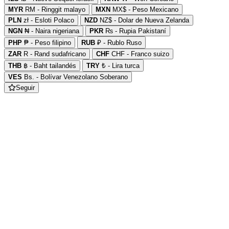
MYR
RM - Ringgit malayo
MXN
MX$ - Peso Mexicano
PLN
zł - Esloti Polaco
NZD
NZ$ - Dolar de Nueva Zelanda
NGN
₦ - Naira nigeriana
PKR
₨ - Rupia Pakistaní
PHP
₱ - Peso filipino
RUB
₽ - Rublo Ruso
ZAR
R - Rand sudafricano
CHF
CHF - Franco suizo
THB
฿ - Baht tailandés
TRY
₺ - Lira turca
VES
Bs. - Bolívar Venezolano Soberano
Seguir