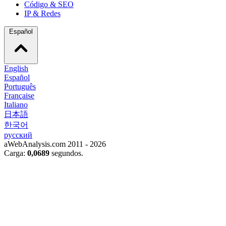
Código & SEO
IP & Redes
Español
English
Español
Português
Française
Italiano
日本語
한국어
русский
aWebAnalysis.com 2011 - 2026
Carga:
0,0689
segundos.