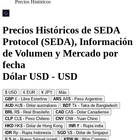
Precios Históricos
Precios Históricos de SEDA
Protocol (SEDA), Información
de Volumen y Mercado por
fecha
Dólar USD - USD
$ USD
€ EUR
¥ JPY
Más
GBP
£ - Libra Esterlina
ARS
AR$ - Peso Argentino
AUD
AU$ - Dólar australiano
BDT
Tk - Taka de Bangladesh
BRL
R$ - Real Brasileño
CAD
CA$ - Dolar Canadiense
CLP
CL$ - Peso Chileno
CNY
CN¥ - Yuan Chino
HKD
HK$ - Dolar de Hong Kong
INR
₹ - Rupia india
IDR
Rp - Rupia Indonesia
SGD
S$ - Dólar de Singapur
ILS
₪ - Nuevo Séquel israelí
KRW
₩ - Won Coreano