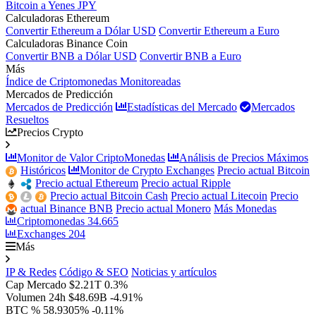
Bitcoin a Yenes JPY
Calculadoras Ethereum
Convertir Ethereum a Dólar USD
Convertir Ethereum a Euro
Calculadoras Binance Coin
Convertir BNB a Dólar USD
Convertir BNB a Euro
Más
Índice de Criptomonedas Monitoreadas
Mercados de Predicción
Mercados de Predicción
Estadísticas del Mercado
Mercados
Resueltos
Precios Crypto
Monitor de Valor CriptoMonedas
Análisis de Precios Máximos
Históricos
Monitor de Crypto Exchanges
Precio actual Bitcoin
Precio actual Ethereum
Precio actual Ripple
Precio actual Bitcoin Cash
Precio actual Litecoin
Precio
actual Binance BNB
Precio actual Monero
Más Monedas
Criptomonedas
34.665
Exchanges
204
Más
IP & Redes
Código & SEO
Noticias y artículos
Cap Mercado
$2.21T
0.3%
Volumen 24h
$48.69B
-4.91%
BTC %
58.9305%
-0.11%